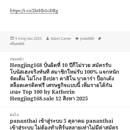
https://t.co/2btHb1oDRg
เขียน
ผู้
หมวด
ป้าย
9 กรกฎาคม 2025
Adam Carter
jinda888
เมื่อ
เขียน
หมู่
กำกับ
สล็อต888
แนะแนว
ก่อนหน้า
เรื่อง
Hengjing168 ปั่นผิดที่ 10 ปีก็ไม่รวย สมัครรับ
เรื่อง
โบนัสเฮงจริงทันที สมาชิกใหม่รับ 100% แจกหนัก
ก่อน
จัดเต็ม ไม่โกง ยิงปลา คาสิโน บาคาร่า ป็อกเด้ง
หน้า:
สล็อตเครดิตฟรี เศรษฐกิจแบบนี้ เพิ่มรายได้กัน
เถอะ Top 100 by Katherin
Hengjing168.sale 12 สิงหา 2025
ต่อไป
pananthai เข้าสู่ระบบ 5 ตุลาคม pananthai
เรื่อง
เข้าสู่ระบบ ไม่ต้องทำเทิร์นหลายเท่าไม่มีค่าสมัคร
ต่อ