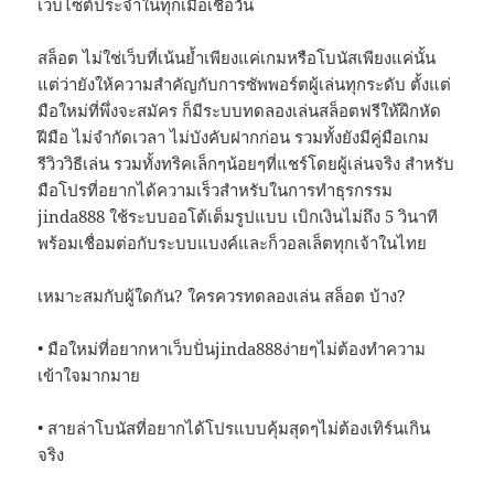
เว็บไซต์ประจำในทุกเมื่อเชื่อวัน
สล็อต ไม่ใช่เว็บที่เน้นย้ำเพียงแค่เกมหรือโบนัสเพียงแค่นั้น
แต่ว่ายังให้ความสำคัญกับการซัพพอร์ตผู้เล่นทุกระดับ ตั้งแต่
มือใหม่ที่พึ่งจะสมัคร ก็มีระบบทดลองเล่นสล็อตฟรีให้ฝึกหัด
ฝีมือ ไม่จำกัดเวลา ไม่บังคับฝากก่อน รวมทั้งยังมีคู่มือเกม
รีวิววิธีเล่น รวมทั้งทริคเล็กๆน้อยๆที่แชร์โดยผู้เล่นจริง สำหรับ
มือโปรที่อยากได้ความเร็วสำหรับในการทำธุรกรรม
jinda888 ใช้ระบบออโต้เต็มรูปแบบ เบิกเงินไม่ถึง 5 วินาที
พร้อมเชื่อมต่อกับระบบแบงค์และก็วอลเล็ตทุกเจ้าในไทย
เหมาะสมกับผู้ใดกัน? ใครควรทดลองเล่น สล็อต บ้าง?
• มือใหม่ที่อยากหาเว็บปั่นjinda888ง่ายๆไม่ต้องทำความ
เข้าใจมากมาย
• สายล่าโบนัสที่อยากได้โปรแบบคุ้มสุดๆไม่ต้องเทิร์นเกิน
จริง