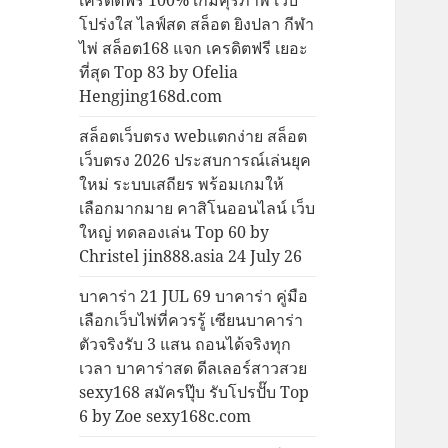
เครดิตฟรี 100% เกมคุรภาพ เว็บ
โปร่งใส ไลฟ์สด สล็อต ยิงปลา กีฬา
ไพ่ สล็อต168 แจก เครดิตฟรี เยอะ
ที่สุด Top 83 by Ofelia
Hengjing168d.com
สล็อตเว็บตรง webแตกง่าย สล็อต
เว็บตรง 2026 ประสบการณ์เล่นยุค
ใหม่ ระบบเสถียร พร้อมเกมให้
เลือกมากมาย คาสิโนออนไลน์ เว็บ
ใหญ่ ทดลองเล่น Top 60 by
Christel jin888.asia 24 July 26
บาคาร่า 21 JUL 69 บาคาร่า คู่มือ
เลือกเว็บไพ่ที่ควรรู้ เซียนบาคาร่า
ตัวจริงรับ 3 แสน ถอนได้จริงทุก
เวลา บาคาร่าสด ดีลเลอร์สาวสวย
sexy168 สมัครปุ๊บ รับโปรปั๊บ Top
6 by Zoe sexy168c.com