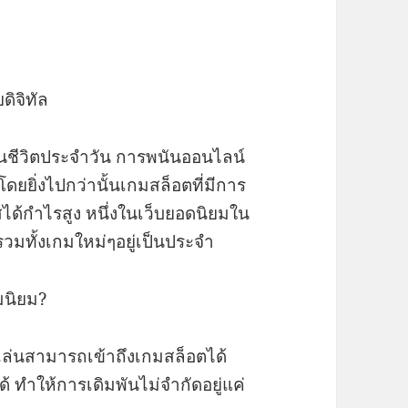
ดิจิทัล
นชีวิตประจำวัน การพนันออนไลน์
ดยยิ่งไปกว่านั้นเกมสล็อตที่มีการ
ได้กำไรสูง หนึ่งในเว็บยอดนิยมใน
รวมทั้งเกมใหม่ๆอยู่เป็นประจำ
มนิยม?
เล่นสามารถเข้าถึงเกมสล็อตได้
ด้ ทำให้การเดิมพันไม่จำกัดอยู่แค่