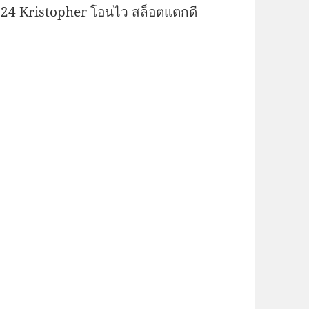
024 Kristopher โอนไว สล็อตแตกดี