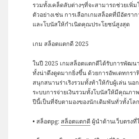
รวมทั้งเคล็ดลับต่างๆที่จะสามารถช่วยเพิ
ตัวอย่างเช่น การเลือกเกมสล็อตที่มีอัตราก
และโบนัสให้กำเนิดคุณประโยชน์สูงสุด
เกม สล็อตแตกดี 2025
ในปี 2025 เกมสล็อตแตกดีได้รับการพั
ทั้งน่าดึงดูดมากยิ่งขึ้น ด้วยการอัพเดทกราฟ
สนุกสนานร่าเริงรวมทั้งท้าให้กับผู้เล่น นอ
ระบบการจ่ายเงินรวมทั้งโบนัสให้มีคุณภาพ
ปีนี้เป็นที่จับตามองของนักเดิมพันทั่วทั้งโล
• สล็อตpg:
สล็อตแตกดี
ผู้นำด้านเว็บตรงที่