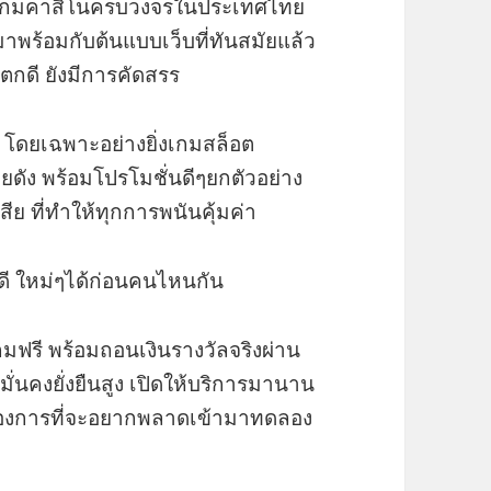
ิการเกมคาสิโนครบวงจรในประเทศไทย
าพร้อมกับต้นแบบเว็บที่ทันสมัยแล้ว
ตกดี ยังมีการคัดสรร
 โดยเฉพาะอย่างยิ่งเกมสล็อต
ดัง พร้อมโปรโมชั่นดีๆยกตัวอย่าง
ีย ที่ทำให้ทุกการพนันคุ้มค่า
ดี ใหม่ๆได้ก่อนคนไหนกัน
ฟรี พร้อมถอนเงินรางวัลจริงผ่าน
มั่นคงยั่งยืนสูง เปิดให้บริการมานาน
้องการที่จะอยากพลาดเข้ามาทดลอง