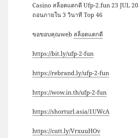
Casino สล็อตแตกดี Ufp-2.fun 23 JUL 2
ถอนภายใน 3 วินาที Top 46
ขอขอบคุณweb
สล็อตแตกดี
https://bit.ly/ufp-2-fun
https://rebrand.ly/ufp-2-fun
https://wow.in.th/ufp-2-fun
https://shorturl.asia/1UWcA
https://cutt.ly/VrxuuHOv