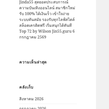
Jinda55 สุดยอดประสบการณ์
ความบันเทิงออนไลน์ สมาชิกใหม่
รับ 100% ได้เงินเร็ว เข้าใจง่าย
ระบบทันสมัย รองรับทุกไลฟ์สไตล์
สล็อตเครดิตฟรี เริ่มสนุกได้ทันที
Top 72 by Wilson Jin55.guru 6
กรกฎาคม 2569
ความเห็นล่าสุด
คลังเก็บ
สิงหาคม 2026
กรกฎาคม 2026