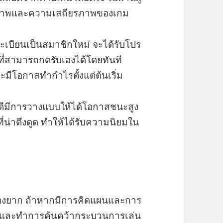
ิทธิภาพและความเสถียรภาพของเกม
งทะเบียนเป็นสมาชิกใหม่ จะได้รับโปร
ีที่สามารถกดรับเองได้โดยทันที
ะมีโอกาสทำกำไรตั้งแต่ต้นเริ่ม
ดีมีการวางแบบให้ได้โอกาสชนะสูง
ี่น่าดึงดูด ทำให้ได้รับความนิยมใน
รื่องยาก ถ้าหากมีการคิดแผนและการ
ู้และทำการค้นคว้ากระบวนการเล่น