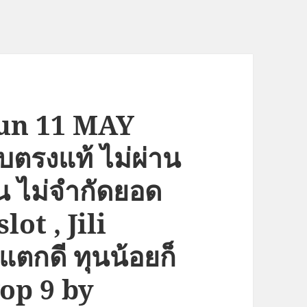
fun 11 MAY
บตรงแท้ ไม่ผ่าน
ัน ไม่จำกัดยอด
lot , Jili
แตกดี ทุนน้อยก็
 Top 9 by