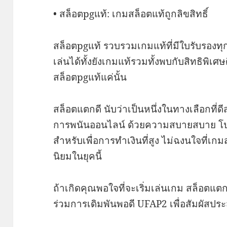
• สล็อตpgแท้: เกมสล็อตแท้ถูกลิขสิทธิ์
สล็อตpgแท้ รวบรวมเกมแท้ที่มีใบรับรองทุ
เล่นได้ทั้งยังเกมแท้รวมทั้งพบกับสิทธิพิเศษ
สล็อตpgแท้แค่นั้น
สล็อตแตกดี นับว่าเป็นหนึ่งในทางเลือกที่ดี
การพนันออนไลน์ ด้วยความสบายสบาย โปรโม
สำหรับเพื่อการทำเงินที่สูง ไม่ฉงนใจที่เ
นิยมในยุคนี้
ถ้าเกิดคุณพอใจที่จะเริ่มเล่นเกม สล็อตแต
ร่วมการเดิมพันพอดี UFAP2 เพื่อสัมผัสประ