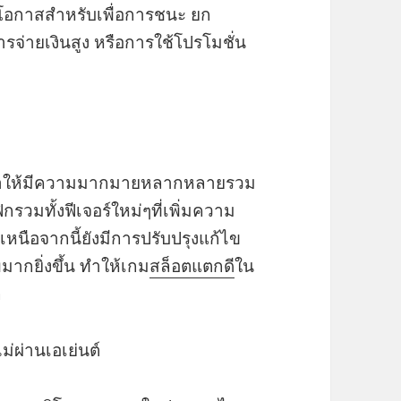
่มโอกาสสำหรับเพื่อการชนะ ยก
ารจ่ายเงินสูง หรือการใช้โปรโมชั่น
ฒนาให้มีความมากมายหลากหลายรวม
ิกรวมทั้งฟีเจอร์ใหม่ๆที่เพิ่มความ
กเหนือจากนี้ยังมีการปรับปรุงแก้ไข
มากยิ่งขึ้น ทำให้เกม
สล็อตแตกดี
ใน
ก
ไม่ผ่านเอเย่นต์