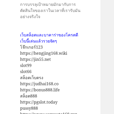
การบรรลุเป้าหมายมักมากับการ
ตัดสินใจของเราในเวลาที่เรารับมัน
อย่างจริงใจ
เว็บสล็อตและบาคาร่าของโครตดี
เว็บนี้เล่นแล้วรวยจัดๆ
โจ๊กเกอร์123
https://hengjing168.wiki
https://jin55.net
slot99
slot66
สล็อตเว็บตรง
https://judhai168.co
https://bonus888.life
สล็อต888
https://pgslot.today
pussy888