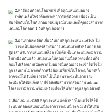
2.ทำยืนยันตัวตนโดยทันที เพื่อคุณเล่นเกมอย่าง
เพลิดเพลินใจจำต้องกระทำการันตีตัวตน เพื่อจะเป็น
สมาชิกกับเว็บไซต์เราอย่างสมบูรณ์แบบและก็คุณยังสามารถ
เล่นเกมได้ตลอด 1 วันที่คุณต้องการ
3.อ่านรายละเอียดเกี่ยวกับเกมที่คุณจะเล่น slot168 ไม่
ว่าจะเป็นข้อตกลงสำหรับการเล่นหนทางสำหรับการเล่น
สูตรสำหรับการเล่นเกมสล็อต เป็นต้น ซึ่งแต่ละเกมจะมีความ
ไม่เหมือนกันแล้ว เสนอแนะให้คุณอ่านเนื้อหาตรงนี้ก่อนถึง
ค่อยไปเลือกเกมเนื่องจากไม่อย่างนั้นคุณอาจจะเข้าจิตใจไม่
ถูก เล่นเกมไม่ตรงกติกาหรือข้อแม้พื้นที่เว็บได้ระบุก็บางทีก็
อาจจะมิได้รับเงินรางวัลก็เป็นได้ เพราะฉะนั้นอ่านราย
ละเอียดให้ชัดแจ้งหากมีข้อสงสัยสามารถสอบถาม admin
ได้เลยเรามีความพร้อมเพรียงที่จะให้บริการดูแลคุณอย่างดี
4.เลือกเกม slot168 ที่คุณจะเล่น แต่ถ้าหากไม่แน่ใจให้ใช้
ระบบทดลองเล่นก่อนเนื่องจากว่าระบบนี้ จะช่วยทำให้ปรับ