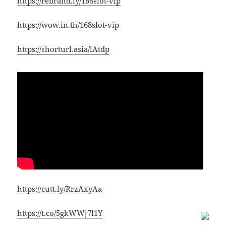
https://rebrand.ly/168slot-vip
https://wow.in.th/168slot-vip
https://shorturl.asia/lAtdp
https://cutt.ly/RrzAxyAa
https://t.co/5gkWWj7l1Y