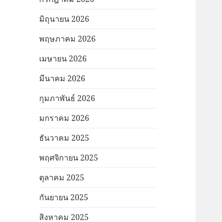
มิถุนายน 2026
พฤษภาคม 2026
เมษายน 2026
มีนาคม 2026
กุมภาพันธ์ 2026
มกราคม 2026
ธันวาคม 2025
พฤศจิกายน 2025
ตุลาคม 2025
กันยายน 2025
สิงหาคม 2025