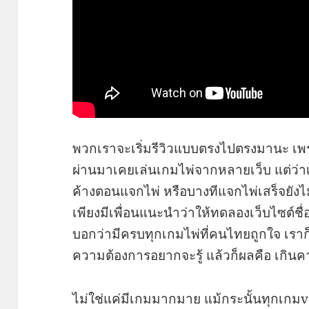
พวกเราจะเริ่มรีวิวแบบตรงไปตรงมานะ เพรา
ผ่านมาเคยเล่นเกมไพ่จากหลายเว็บ แต่ว่าเ
ค้างตอนแจกไพ่ หรือบางทีแจกไพ่เสร็จยังไม
เพียงมีเพื่อนแนะนำว่าให้ทดลองเว็บไซต์ชื
บอกว่ามีครบทุกเกมไพ่ที่คนไทยถูกใจ เราก
ความต้องการอยากจะรู้ แล้วก็ผลคือ เกิ
ไม่ใช่แค่มีเกมมากมาย แม้กระนั้นทุกเ