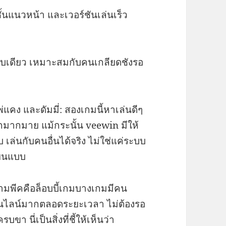
ั้นแนวหน้า และเวอร์ชันเล่นเร็ว
เดียว เหมาะสมกับคนเกลียดชังรอ
พ่แคง และดัมมี่: สองเกมนี้หาเล่นดีๆ
มากมาย แม้กระนั้น veewin มีให้
 เล่นกับคนอื่นได้จริง ไม่ใช่แค่ระบบ
ียนแบบ
ามพีคคือล็อบบี้เกมบางเกมมีคน
นไลน์มากตลอดระยะเวลา ไม่ต้องรอ
ครบขา นี่เป็นสิ่งที่ชี้ให้เห็นว่า