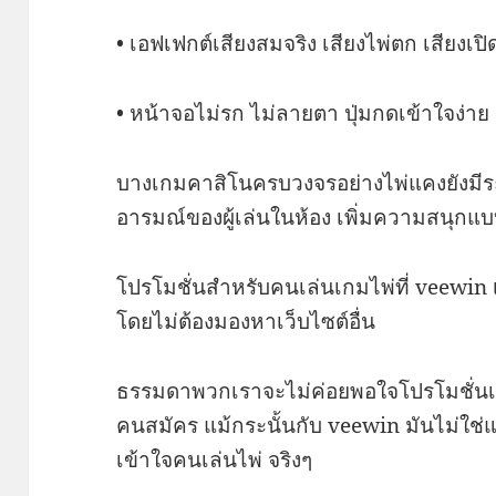
• เอฟเฟกต์เสียงสมจริง เสียงไพ่ตก เสียงเป
• หน้าจอไม่รก ไม่ลายตา ปุ่มกดเข้าใจง่าย 
บางเกมคาสิโนครบวงจรอย่างไพ่แคงยังมี
อารมณ์ของผู้เล่นในห้อง เพิ่มความสนุกแบบ
โปรโมชั่นสำหรับคนเล่นเกมไพ่ที่ veewin เป
โดยไม่ต้องมองหาเว็บไซต์อื่น
ธรรมดาพวกเราจะไม่ค่อยพอใจโปรโมชั่นเท่าไห
คนสมัคร แม้กระนั้นกับ veewin มันไม่ใช่
เข้าใจคนเล่นไพ่ จริงๆ