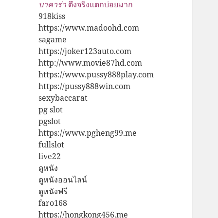
บาคาร่า
ตึงจริงแตกบ่อยมาก
918kiss
https://www.madoohd.com
sagame
https://joker123auto.com
http://www.movie87hd.com
https://www.pussy888play.com
https://pussy888win.com
sexybaccarat
pg slot
pgslot
https://www.pgheng99.me
fullslot
live22
ดูหนัง
ดูหนังออนไลน์
ดูหนังฟรี
faro168
https://hongkong456.me