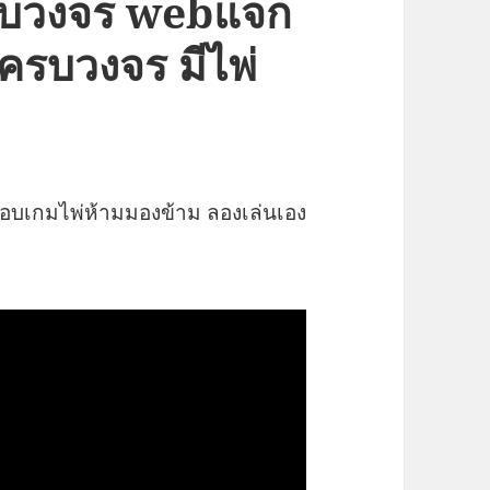
รบวงจร webแจก
ครบวงจร มีไพ่
อบเกมไพ่ห้ามมองข้าม ลองเล่นเอง