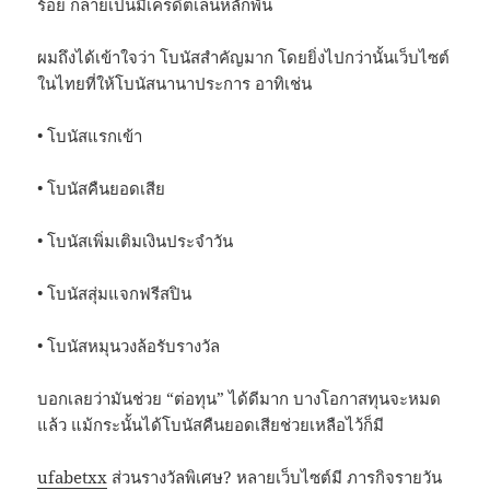
ร้อย กลายเป็นมีเครดิตเล่นหลักพัน
ผมถึงได้เข้าใจว่า โบนัสสำคัญมาก โดยยิ่งไปกว่านั้นเว็บไซต์
ในไทยที่ให้โบนัสนานาประการ อาทิเช่น
• โบนัสแรกเข้า
• โบนัสคืนยอดเสีย
• โบนัสเพิ่มเติมเงินประจำวัน
• โบนัสสุ่มแจกฟรีสปิน
• โบนัสหมุนวงล้อรับรางวัล
บอกเลยว่ามันช่วย “ต่อทุน” ได้ดีมาก บางโอกาสทุนจะหมด
แล้ว แม้กระนั้นได้โบนัสคืนยอดเสียช่วยเหลือไว้ก็มี
ufabetxx
ส่วนรางวัลพิเศษ? หลายเว็บไซต์มี ภารกิจรายวัน