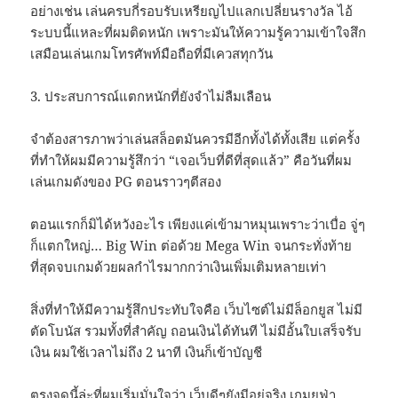
อย่างเช่น เล่นครบกี่รอบรับเหรียญไปแลกเปลี่ยนรางวัล ไอ้
ระบบนี้แหละที่ผมติดหนัก เพราะมันให้ความรู้ความเข้าใจสึก
เสมือนเล่นเกมโทรศัพท์มือถือที่มีเควสทุกวัน
3. ประสบการณ์แตกหนักที่ยังจำไม่ลืมเลือน
จำต้องสารภาพว่าเล่นสล็อตมันควรมีอีกทั้งได้ทั้งเสีย แต่ครั้ง
ที่ทำให้ผมมีความรู้สึกว่า “เจอเว็บที่ดีที่สุดแล้ว” คือวันที่ผม
เล่นเกมดังของ PG ตอนราวๆตีสอง
ตอนแรกก็มิได้หวังอะไร เพียงแค่เข้ามาหมุนเพราะว่าเบื่อ จู่ๆ
ก็แตกใหญ่… Big Win ต่อด้วย Mega Win จนกระทั่งท้าย
ที่สุดจบเกมด้วยผลกำไรมากกว่าเงินเพิ่มเติมหลายเท่า
สิ่งที่ทำให้มีความรู้สึกประทับใจคือ เว็บไซต์ไม่มีล็อกยูส ไม่มี
ตัดโบนัส รวมทั้งที่สำคัญ ถอนเงินได้ทันที ไม่มีอั้นใบเสร็จรับ
เงิน ผมใช้เวลาไม่ถึง 2 นาที เงินก็เข้าบัญชี
ตรงจุดนี้ล่ะที่ผมเริ่มมั่นใจว่า เว็บดีๆยังมีอยู่จริง เกมยูฟ่า