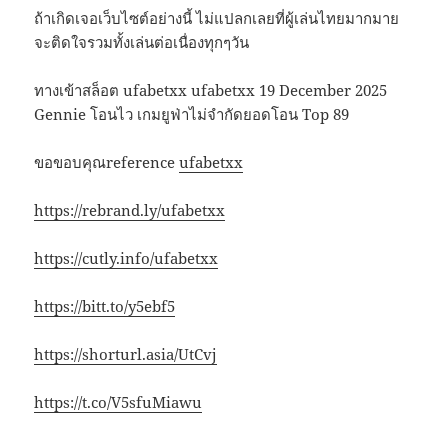
ถ้าเกิดเจอเว็บไซต์อย่างนี้ ไม่แปลกเลยที่ผู้เล่นไทยมากมาย
จะติดใจรวมทั้งเล่นต่อเนื่องทุกๆวัน
ทางเข้าสล็อต ufabetxx ufabetxx 19 December 2025
Gennie โอนไว เกมยูฟ่าไม่จำกัดยอดโอน Top 89
ขอขอบคุณreference
ufabetxx
https://rebrand.ly/ufabetxx
https://cutly.info/ufabetxx
https://bitt.to/y5ebf5
https://shorturl.asia/UtCvj
https://t.co/V5sfuMiawu