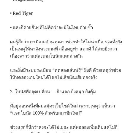
• Red Tiger
• และก็ค่ายอื่นๆที่ไม่คิดว่าจะมีในไทยด้วยซ้ำ
ผมรู้สึกว่าการมีเกมจำนวนมากช่วยทำให้ไม่น่าเบื่อ รวมทั้งยัง
เป็นเหตุให้หาจังหวะเกมที่ สล็อตยูฟ่า แตกดี ได้ง่ายยิ่งกว่า
เนื่องจากว่าแต่ละเกมโบนัสแตกต่างกัน
และยิ่งมีระบบระเบียบ “ทดลองเล่นฟรี” ยิ่งดี ด้วยเหตุว่าช่วย
ให้ทดลองเกมใหม่ได้โดยไม่เสียเงินเสียทองจริง
2. โบนัสคือจุดเปลี่ยน — ยิ่งแจก ยิ่งสนุก ยิ่งคุ้ม
มีอยู่ตอนหนึ่งที่ผมสมัครเว็บไซต์ใหม่ เพราะเหตุว่าเห็นว่า
“แจกโบนัส 100% สำหรับสมาชิกใหม่”
ช่วงแรกก็นึกว่าคงจะได้ไม่เยอะ แต่พอลองเพิ่มเติมแค่ไม่กี่