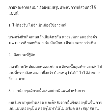
ภายหลังจากเล่นมาเรื่อยๆผมสรุปประสบการณ์ส่วนตัวได้
แบบนี้:
1. ไม่ต้องรีบ ไม่จำเป็นต้องใช้อารมณ์
บางครั้งถ้าเกิดเล่นแล้วเสียติดๆกัน ควรจะพักก่อนอย่างต่ำ
10–15 นาที พอกลับมาเล่น มันมักจะเข้าบ่อยมากกว่าเดิม
2. เลือกเกมที่รู้จัก
เวลามีเกมใหม่ผมจะทดลองก่อน แม้กระนั้นสุดท้ายจะกลับไป
เกมที่ทราบจังหวะมากยิ่งกว่า ด้วยเหตุว่าได้กำไรได้ง่ายดาย
ยิ่งกว่ามาก
3. ฝากน้อยๆแม้กระนั้นเล่นอย่างมีแผนสำหรับการ
ผมเริ่มจากทุนต่ำตลอด และก็หลังจากนั้นจึงค่อยๆปั้นขึ้น การ
เล่นแบบค่อยๆเป็น ค่อยๆไปทำให้ไม่เครียด และสนุกสนาน