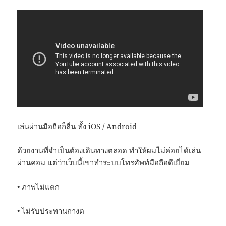
เล่นผ่านมือถือก็ลื่น ทั้ง iOS / Android
ด้วยงานที่จำเป็นต้องเดินทางตลอด ทำให้ผมไม่ค่อยได้เล่น
ผ่านคอม แต่ว่าเว็บนี้เขาทำระบบโทรศัพท์มือถือดีเยี่ยม
• ภาพไม่แตก
• ไม่รับประทานกางต