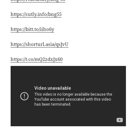
https://cutly.info/bng55
https://bitt.to/iiho6y
https://shorturl.asia/qsJvU
https://t.co/mQ2zdxJx60