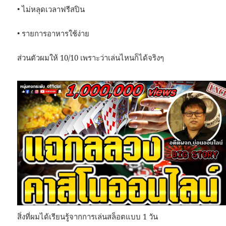
• ไม่หลุดเวลาฟรีสปิน
• รายการอาหารใช้ง่าย
ส่วนตัวผมให้ 10/10 เพราะว่าเล่นไหนก็ได้จริงๆ
สิ่งที่ผมได้เรียนรู้จากการเล่นสล็อตแบบ 1 วัน