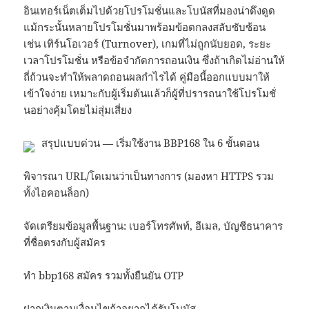
อินเทอร์เน็ตเต็มไปด้วยโปรโมชั่นและโบนัสที่มองน่าดึงดูด
แม้กระนั้นหลายโปรโมชั่นมาพร้อมข้อตกลงสลับซับซ้อน
เช่น เทิร์นโอเวอร์ (Turnover), เกมที่ไม่ถูกนับยอด, ระยะ
เวลาโปรโมชั่น หรือข้อจำกัดการถอนเงิน ซึ่งถ้าเกิดไม่อ่านให้
ถี่ถ้วนจะทำให้พลาดถอนผลกำไรได้ คู่มือนี้ออกแบบมาให้
เข้าใจง่าย เหมาะกับผู้เริ่มต้นแล้วก็ผู้ที่ปรารถนาใช้โปรโมชั่
นอย่างคุ้มโดยไม่สุ่มเสี่ยง
สรุปแบบด่วน — เริ่มใช้งาน BBP168 ใน 6 ขั้นตอน
พิจารณา URL/โดเมนว่าเป็นทางการ (มองหา HTTPS รวม
ทั้งไอคอนล็อก)
จัดเตรียมข้อมูลพื้นฐาน: เบอร์โทรศัพท์, อีเมล, บัญชีธนาคาร
ที่ชื่อตรงกับผู้สมัคร
ทำ bbp168 สมัคร รวมทั้งยืนยัน OTP
ฝากเงินตามเงื่อนไขถ้าอยากได้รับโบนัส