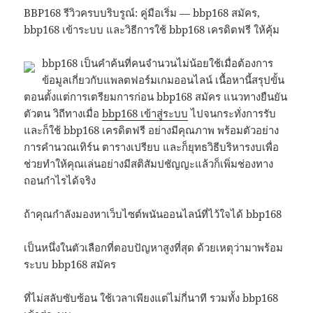
BBP168 รีวิวครบบริบรูณ์: คู่มือเริ่ม — bbp168 สมัคร,
bbp168 เข้าระบบ และวิธีการใช้ bbp168 เครดิตฟรี ให้คุ้ม
bbp168 เป็นคำค้นที่คนจำนวนไม่น้อยใช้เมื่อต้องการ
ข้อมูลเกี่ยวกับแพลตฟอร์มเกมออนไลน์ เนื้อหานี้สรุปขั้น
ตอนตั้งแต่การเตรียมการก่อน bbp168 สมัคร แนวทางยืนยัน
ตัวตน วิถีทางเมื่อ
bbp168 เข้าสู่ระบบ
ไปจนกระทั่งการรับ
และก็ใช้ bbp168 เครดิตฟรี อย่างมีคุณภาพ พร้อมตัวอย่าง
การคำนวณเทิร์น ตารางเปรียบ และก็ยุทธวิธีบริหารงบเพื่อ
ช่วยทำให้คุณเล่นอย่างมีสติสัมปชัญญะแล้วก็เพิ่มช่องทาง
ถอนกำไรได้จริง
ถ้าคุณกำลังมองหาเว็บไซต์พนันออนไลน์ที่ไว้ใจได้ bbp168
เป็นหนึ่งในตัวเลือกที่ตอบปัญหาสูงที่สุด ด้วยเหตุว่ามาพร้อม
ระบบ bbp168 สมัคร
ที่ไม่สลับซับซ้อน ใช้เวลาเพียงแต่ไม่กี่นาที รวมทั้ง bbp168