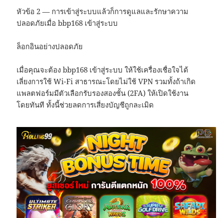
หัวข้อ 2 — การเข้าสู่ระบบแล้วก็การดูแลและรักษาความ
ปลอดภัยเมื่อ bbp168 เข้าสู่ระบบ
ล็อกอินอย่างปลอดภัย
เมื่อคุณจะต้อง bbp168 เข้าสู่ระบบ ให้ใช้เครื่องเชื่อใจได้
เลี่ยงการใช้ Wi-Fi สาธารณะโดยไม่ใช้ VPN รวมทั้งถ้าเกิด
แพลตฟอร์มมีตัวเลือกรับรองสองชั้น (2FA) ให้เปิดใช้งาน
โดยทันที ทั้งนี้ช่วยลดการเสี่ยงบัญชีถูกละเมิด