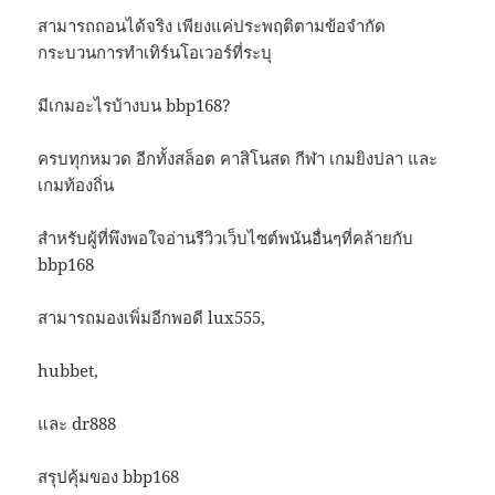
สามารถถอนได้จริง เพียงแค่ประพฤติตามข้อจำกัด
กระบวนการทำเทิร์นโอเวอร์ที่ระบุ
มีเกมอะไรบ้างบน bbp168?
ครบทุกหมวด อีกทั้งสล็อต คาสิโนสด กีฬา เกมยิงปลา และ
เกมท้องถิ่น
สำหรับผู้ที่พึงพอใจอ่านรีวิวเว็บไซต์พนันอื่นๆที่คล้ายกับ
bbp168
สามารถมองเพิ่มอีกพอดี lux555,
hubbet,
และ dr888
สรุปคุ้มของ bbp168