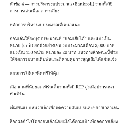
หัวข้อ 4 — การบริหารงบประมาณ (Bankroll) รวมทั้งวิธี
การการเล่นเพื่อลดการเสี่ยง
หลักการบริหารงบประมาณที่เสนอแนะ
ก่อนเล่นให้ระบุงบประมาณที่ “ยอมเสียได้” และแบ่งเป็น
หน่วย (unit) ยกตัวอย่างเช่น งบประมาณเดือน 3,000 บาท
แบ่งเป็น 150 หน่วย หน่วยละ 20 บาท แนวทางลักษณะนี้ช่วย
ให้จัดการขนาดเดิมพันและก็ควบคุมการสูญเสียได้แจ่มแจ้ง
แผนการใช้เครดิตฟรีให้คุ้ม
เลือกเกมที่นับยอดเทิร์นเต็มรวมทั้งมี RTP สูงเมื่อปรารถนา
ทำเทิร์น
เดิมพันแบบหน่วยเล็กเพื่อลดความผันแปรและขยายเวลาเล่น
ล็อกผลกำไรโดยถอนเล็กน้อยเมื่อได้ตามเป้าเพื่อลดการเสี่ยง