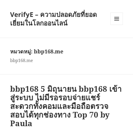
VerifyE – ความปลอดภัยที่ยอด
เยี่ยมในโลกออนไลน์
เมนู
และวิด
เจ็ต
หมวดหมู่:
bbp168.me
bbp168.me
bbp168 5 มิถุนายน bbp168 เข้า
สู่ระบบ ไม่มีรอรอบจ่ายแชร์
สะดวกทั้งคอมและมือถือตรวจ
สอบได้ทุกช่องทาง Top 70 by
Paula