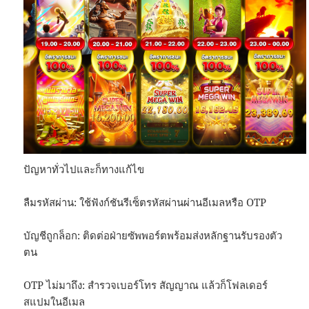
ปัญหาทั่วไปและก็ทางแก้ไข
ลืมรหัสผ่าน: ใช้ฟังก์ชันรีเซ็ตรหัสผ่านผ่านอีเมลหรือ OTP
บัญชีถูกล็อก: ติดต่อฝ่ายซัพพอร์ตพร้อมส่งหลักฐานรับรองตัว
ตน
OTP ไม่มาถึง: สำรวจเบอร์โทร สัญญาณ แล้วก็โฟลเดอร์
สแปมในอีเมล