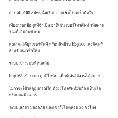
การ bbp168 สมัคร นั้นเรียบง่ายแล้วก็รวดเร็วทันใจ
เพียงกรอกข้อมูลที่จำเป็น อาทิเช่น เบอร์โทรศัพท์ รหัสผ่าน
รวมทั้งยืนยันตัวตน
คุณก็จะได้ยูสเซอร์ทันที พร้อมสิทธิ์รับ bbp168 เครดิตฟรี
สำหรับสมาชิกใหม่
ระบบเข้าระบบที่ทันสมัย
bbp168 เข้าระบบ ถูกดีไซน์มาเพื่อผู้เล่นใช้งานได้สบาย
ไม่ว่าจะใช้วัสดุอุปกรณ์ใด ทั้งยังโทรศัพท์มือถือ แท็บเล็ต
หรือคอมพิวเตอร์
ระบบเสถียร ปลอดภัย และเข้าถึงได้ตลอด 24 ชั่วโมง