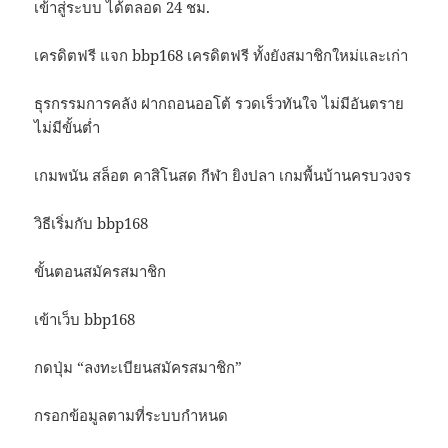
เข้าสู่ระบบ ได้ตลอด 24 ชม.
เครดิตฟรี แจก bbp168 เครดิตฟรี ทั้งยังสมาชิกใหม่และเก่า
ธุรกรรมการคลัง ฝากถอนออโต้ รวดเร็วทันใจ ไม่มีอันตราย
ไม่มีขั้นต่ำ
เกมพนัน สล็อต คาสิโนสด กีฬา ยิงปลา เกมพื้นบ้านครบวงจร
วิธีเริ่มกับ bbp168
ขั้นตอนสมัครสมาชิก
เข้าเว็บ bbp168
กดปุ่ม “ลงทะเบียนสมัครสมาชิก”
กรอกข้อมูลตามที่ระบบกำหนด