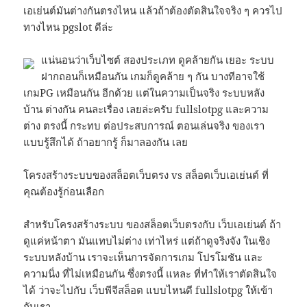
เอเย่นต์มันต่างกันตรงไหน แล้วถ้าต้องตัดสินใจจริง ๆ ควรไป
ทางไหน pgslot ดีล่ะ
แน่นอนว่าเว็บไซต์ สองประเภท ดูคล้ายกัน เยอะ ระบบ
ฝากถอนก็เหมือนกัน เกมก็ดูคล้าย ๆ กัน บางทีอาจใช้
เกมPG เหมือนกัน อีกด้วย แต่ในความเป็นจริง ระบบหลัง
บ้าน ต่างกัน คนละเรื่อง เลยล่ะครับ fullslotpg และความ
ต่าง ตรงนี้ กระทบ ต่อประสบการณ์ ตอนเล่นจริง ของเรา
แบบรู้สึกได้ ถ้าอยากรู้ ก็มาลองกัน เลย
โครงสร้างระบบของสล็อตเว็บตรง vs สล็อตเว็บเอเย่นต์ ที่
คุณต้องรู้ก่อนเลือก
สำหรับโครงสร้างระบบ ของสล็อตเว็บตรงกับ เว็บเอเย่นต์ ถ้า
ดูแค่หน้าตา มันแทบไม่ต่าง เท่าไหร่ แต่ถ้าดูจริงจัง ในเชิง
ระบบหลังบ้าน เราจะเห็นการจัดการเกม โปรโมชัน และ
ความนิ่ง ที่ไม่เหมือนกัน ซึ่งตรงนี้ แหละ ที่ทำให้เราตัดสินใจ
ได้ ว่าจะไปกับ เว็บพีจีสล็อต แบบไหนดี fullslotpg ให้เข้า
กับเรา