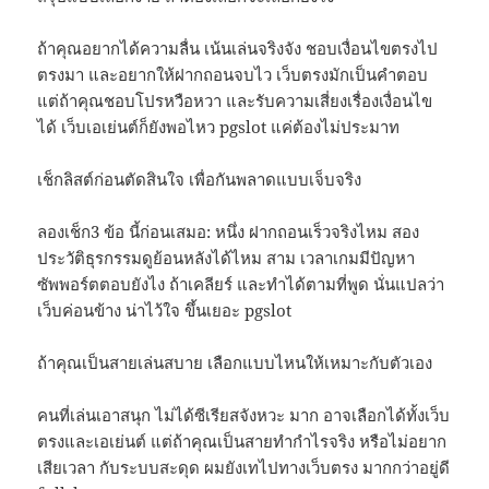
ถ้าคุณอยากได้ความลื่น เน้นเล่นจริงจัง ชอบเงื่อนไขตรงไป
ตรงมา และอยากให้ฝากถอนจบไว เว็บตรงมักเป็นคำตอบ
แต่ถ้าคุณชอบโปรหวือหวา และรับความเสี่ยงเรื่องเงื่อนไข
ได้ เว็บเอเย่นต์ก็ยังพอไหว pgslot แค่ต้องไม่ประมาท
เช็กลิสต์ก่อนตัดสินใจ เพื่อกันพลาดแบบเจ็บจริง
ลองเช็ก3 ข้อ นี้ก่อนเสมอ: หนึ่ง ฝากถอนเร็วจริงไหม สอง
ประวัติธุรกรรมดูย้อนหลังได้ไหม สาม เวลาเกมมีปัญหา
ซัพพอร์ตตอบยังไง ถ้าเคลียร์ และทำได้ตามที่พูด นั่นแปลว่า
เว็บค่อนข้าง น่าไว้ใจ ขึ้นเยอะ pgslot
ถ้าคุณเป็นสายเล่นสบาย เลือกแบบไหนให้เหมาะกับตัวเอง
คนที่เล่นเอาสนุก ไม่ได้ซีเรียสจังหวะ มาก อาจเลือกได้ทั้งเว็บ
ตรงและเอเย่นต์ แต่ถ้าคุณเป็นสายทำกำไรจริง หรือไม่อยาก
เสียเวลา กับระบบสะดุด ผมยังเทไปทางเว็บตรง มากกว่าอยู่ดี