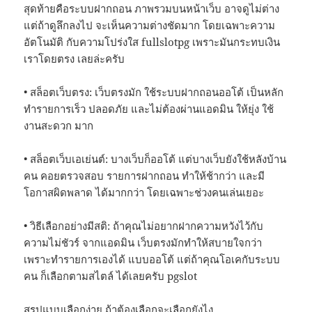
สุดท้ายคือระบบฝากถอน ภาพรวมบนหน้าเว็บ อาจดูไม่ต่าง
แต่ถ้าดูลึกลงไป จะเห็นความต่างชัดมาก โดยเฉพาะความ
อัตโนมัติ กับความโปร่งใส fullslotpg เพราะมันกระทบเงิน
เราโดยตรง เลยล่ะครับ
• สล็อตเว็บตรง: เว็บตรงมัก ใช้ระบบฝากถอนออโต้ เป็นหลัก
ทำรายการเร็ว ปลอดภัย และไม่ต้องผ่านแอดมิน ให้ยุ่ง ใช้
งานสะดวก มาก
• สล็อตเว็บเอเย่นต์: บางเว็บก็ออโต้ แต่บางเว็บยังใช้หลังบ้าน
คน คอยตรวจสอบ รายการฝากถอน ทำให้ช้ากว่า และมี
โอกาสผิดพลาด ได้มากกว่า โดยเฉพาะช่วงคนเล่นเยอะ
• วิธีเลือกอย่างมีสติ: ถ้าคุณไม่อยากฝากความหวังไว้กับ
ความไม่ชัวร์ จากแอดมิน เว็บตรงมักทำให้สบายใจกว่า
เพราะทำรายการเองได้ แบบออโต้ แต่ถ้าคุณโอเคกับระบบ
คน ก็เลือกตามสไตล์ ได้เลยครับ pgslot
สรุปแบบเลือกง่าย ถ้าต้องเลือกจะเลือกยังไง