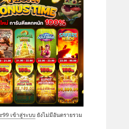
99 เข้าสู่ระบบ
ยังไม่มีอันตรายรวม