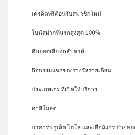
เครดิตฟรีต้อนรับสมาชิกใหม่
โบนัสฝากทีแรกสูงสุด 100%
คืนยอดเสียทุกสัปดาห์
กิจกรรมแจกของรางวัลรายเดือน
ประเภทเกมที่เปิดให้บริการ
คาสิโนสด
บาคาร่า รูเล็ต ไฮโล และเสือมังกร ถ่าย