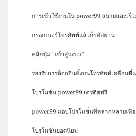
การเข้าใช้งานใน power99 สบายและเร็ว
กรอกเบอร์โทรศัพท์แล้วก็รหัสผ่าน
คลิกปุ่ม “เข้าสู่ระบบ”
รองรับการล็อกอินทั้งบนโทรศัพท์เคลื่อนที่
โปรโมชั่น power99 เครดิตฟรี
power99 มอบโปรโมชั่นที่หลากหลายเพื่อเ
โปรโมชั่นยอดนิยม