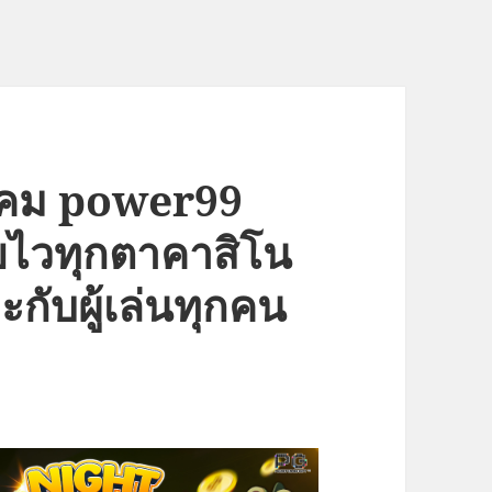
คม power99
ยไวทุกตาคาสิโน
ับผู้เล่นทุกคน