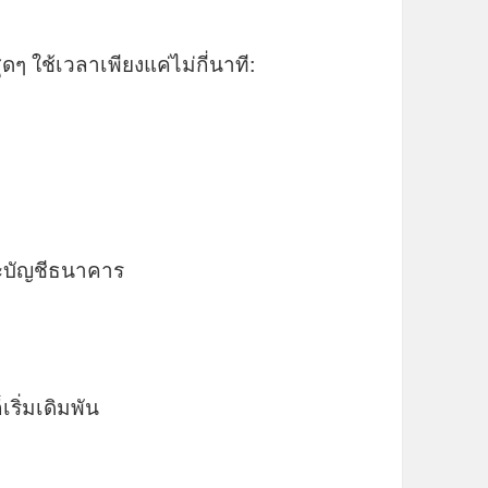
 ใช้เวลาเพียงแค่ไม่กี่นาที:
ละบัญชีธนาคาร
ริ่มเดิมพัน