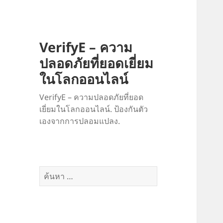
VerifyE – ความ
ปลอดภัยที่ยอดเยี่ยม
ในโลกออนไลน์
VerifyE – ความปลอดภัยที่ยอด
เยี่ยมในโลกออนไลน์. ป้องกันตัว
เองจากการปลอมแปลง.
ค้นหา
สำหรับ: