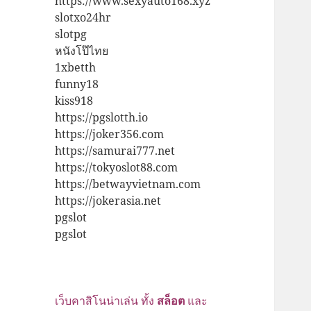
https://www.sexyauto168.xyz
slotxo24hr
slotpg
หนังโป๊ไทย
1xbetth
funny18
kiss918
https://pgslotth.io
https://joker356.com
https://samurai777.net
https://tokyoslot88.com
https://betwayvietnam.com
https://jokerasia.net
pgslot
pgslot
เว็บคาสิโนน่าเล่น ทั้ง
สล็อต
และ