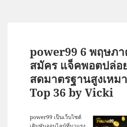
power99 6 พฤษภา
สมัคร แจ็คพอตปล่อ
สดมาตรฐานสูงเหมาะก
Top 36 by Vicki
power99 เป็นเว็บไซต์
เดิมพันออนไลน์ที่มาแรง