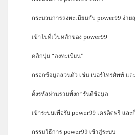
กระบวนการลงทะเบียนกับ power99 ง่ายสุดๆ
เข้าไปที่เว็บหลักของ power99
คลิกปุ่ม “ลงทะเบียน”
กรอกข้อมูลส่วนตัว เช่น เบอร์โทรศัพท์ แ
ตั้งรหัสผ่านรวมทั้งการันตีข้อมูล
เข้าระบบเพื่อรับ power99 เครดิตฟรี และก็เ
กรรมวิธีการ power99 เข้าสู่ระบบ