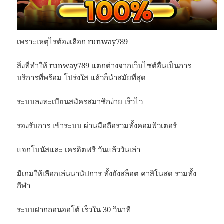
เพราะเหตุไรต้องเลือก runway789
สิ่งที่ทำให้ runway789 แตกต่างจากเว็บไซต์อื่นเป็นการ
บริการที่พร้อม โปร่งใส แล้วก็นำสมัยที่สุด
ระบบลงทะเบียนสมัครสมาชิกง่าย เร็วไว
รองรับการ เข้าระบบ ผ่านมือถือรวมทั้งคอมพิวเตอร์
แจกโบนัสและ เครดิตฟรี วันแล้ววันเล่า
มีเกมให้เลือกเล่นนานัปการ ทั้งยังสล็อต คาสิโนสด รวมทั้ง
กีฬา
ระบบฝากถอนออโต้ เร็วใน 30 วินาที