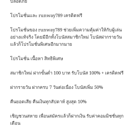
ปลอดภัย
โปรโมชั่นและ runway789 เครดิตฟรี
โปรโมชั่นของ runway789 ช่วยเพิ่มความคุ้มค่าให้กับผู้เล่น
อย่างแท้จริง โดยมีอีกทั้งโบนัสสมาชิกใหม่ โบนัสฝากรายวัน
แล้วก็โปรโมชั่นพิเศษอีกมากมาย
โปรโมชั่น เนื้อหา สิทธิพิเศษ
สมาชิกใหม่ ฝากขั้นต่ำ 100 บาท รับโบนัส 100% + เครดิตฟรี
ฝากรายวัน ฝากครบ 7 วันต่อเนื่อง โบนัสเพิ่ม 50%
คืนยอดเสีย คืนเงินทุกสัปดาห์ สูงสุด 10%
เชิญชวนสหาย เพื่อนสมัครแล้วก็ฝากเงิน รับค่าคอมมิชชั่นทุก
เดือน