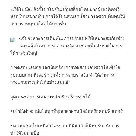
2.ใช้โบนัสแล้วก็โปรโมชั่น: เว็บสล็อตโดยมากมีเครดิตฟรี
หรือโบนัสฝากเงิน การใช้โบนัสเหล่านี้สามารถช่วยเพิ่มทุนให้
สามารถหมุนสล็อตได้มากขึ้น
3.จับจังหวะการเดิมพัน: การปรับเบทให้เหมาะสมกับช่วง
เวลาแล้วก็รอบการออกรางวัล จะช่วยเพิ่มจังหวะในการ
ได้รางวัลใหญ่
4.ทดสอบเล่นก่อนลงเงินจริง: การทดสอบเล่นช่วยให้เข้าใจ
รูปแบบเกม ฟีเจอร์ รวมทั้งการจ่ายรางวัล ทำให้สามารถ
วางแผนการเล่นได้อย่างแม่นยำ
จุดเด่นของการเล่น sretthi99 สร้างรายได้
• เข้าถึงง่าย: เล่นได้ทุกที่ทุกเวลาผ่านมือถือหรือคอมพิวเตอร์
• ความสนุกไม่เหมือนใคร: เกมมีธีมแล้วก็ฟีพบร์นานัปการ
ทำให้ไม่น่าเบื่อ