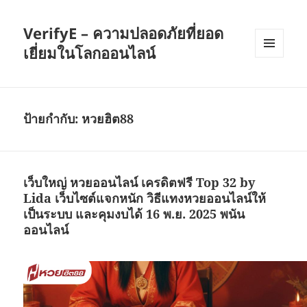
VerifyE – ความปลอดภัยที่ยอด
เยี่ยมในโลกออนไลน์
เมนู
และวิด
เจ็ต
ป้ายกำกับ:
หวยฮิต88
เว็บใหญ่ หวยออนไลน์ เครดิตฟรี Top 32 by
Lida เว็บไซต์แจกหนัก วิธีแทงหวยออนไลน์ให้
เป็นระบบ และคุมงบได้ 16 พ.ย. 2025 พนัน
ออนไลน์