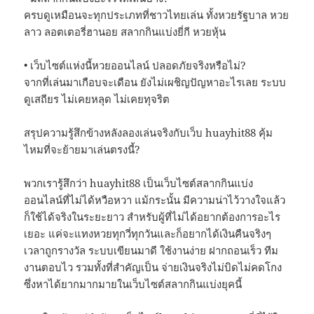
ครบดูเหมือนจะทุกประเภทที่ชาวไทยเล่น ทั้งหวยรัฐบาล หวย
ลาว ลอตเตอรี่ฮานอย สลากกินแบ่งยี่กี หวยหุ้น
• เว็บไซต์แห่งนี้หวยออนไลน์ ปลอดภัยจริงหรือไม่?
จากที่เล่นมาเกือบจะเดือน ยังไม่เผชิญปัญหาอะไรเลย ระบบ
ดูเสถียร ไม่เคยหลุด ไม่เคยทุจริต
สรุปความรู้สึกข้างหลังลองเล่นจริงกับเว็บ huayhit88 คุ้ม
ไหมที่จะย้ายมาเล่นตรงนี้?
พวกเรารู้สึกว่า huayhit88 เป็นเว็บไซต์สลากกินแบ่ง
ออนไลน์ที่ไม่ได้หวือหวา แม้กระนั้น มีความน่าไว้วางใจแล้ว
ก็ใช้ได้จริงในระยะยาว สำหรับผู้ที่ไม่ได้อยากต้องการอะไร
เยอะ แค่จะแทงหวยทุกวี่ทุกวันและก็อยากได้เงินคืนจริงๆ
เวลาถูกรางวัล ระบบเขียนมาดี ใช้งานง่าย ฝากถอนเร็ว ทีม
งานตอบไว รวมทั้งที่สำคัญเป็น จ่ายเงินจริงไม่บิดไม่คดโกง
ซึ่งหาได้ยากมากมายในเว็บไซต์สลากกินแบ่งยุคนี้