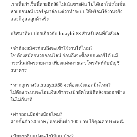
เราเห็นว่าเว็บนี้หวยฮิต88 ไม่เน้นขายฝัน ไม่ได้เอาโปรโมชั่น
หวยออนลน์ เวอร์ๆมาล่อ แต่ว่าทำระบบให้พร้อมใช้งานจริง
และก็ดูแลลูกค้าจริง
ปริศนาที่พบบ่อยเกี่ยวกับ huayhit88 สำหรับคนที่ยังลังเล
• จำต้องสมัครก่อนถึงจะเข้าใช้งานได้ไหม?
ใช่ ต้องสมัครหวยออนไลน์ ก่อนถึงจะซื้อลอตเตอรี่ได้ แม้
กระนั้นสมัครง่ายดาย เพียงแค่หมายเลขโทรศัพท์กับบัญชี
ธนาคาร
• หากถูกรางวัล
huayhit88
จะต้องแจ้งแอดมินไหม?
ไม่ต้อง ระบบจะโอนเงินเข้ากระเป๋าอัตโนมัติหลังผลออกข้าง
ในไม่กี่นาที
• ฝากถอนมีอย่างน้อยไหม?
ฝากขั้นต่ำ 20 บาท / ถอนขั้นต่ำ 100 บาท ไร้คุณค่าประเพณี
• มีสลากกินแบ่งอะไรให้เล่นบ้าง?