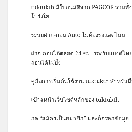
tuktukth
มีใบอนุมัติจาก PAGCOR รวมทั้
โปร่งใส
ระบบฝาก-ถอน Auto ไม่ต้องรอแอดไม่น
ฝาก-ถอนได้ตลอด 24 ชม. รองรับแบงค์ไทยแล
ถอนได้ไม่ยั้ง
คู่มือการเริ่มต้นใช้งาน tuktukth สำหรับม
เข้าสู่หน้าเว็บไซต์หลักของ tuktukth
กด “สมัครเป็นสมาชิก” และก็กรอกข้อมูล