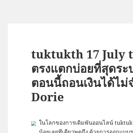
tuktukth 17 July 
ตรงแตกบ่อยที่สุดระบ
ตอนนี้ถอนเงินได้ไม
Dorie
ในโลกของการเดิมพันออนไลน์ tuktukth ไ
น้อยเลยทีเดียวพูดถึง ด้วยการออกแบบร