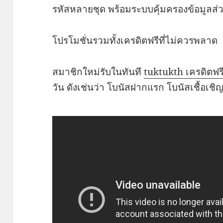
รหัสหลายชุด พร้อมระบบคุ้มครองข้อมูลส่วน
โปรโมชั่นรวมทั้งเครดิตฟรีที่ไม่ควรพลาด
สมาชิกใหม่รับในทันที
tuktukth เครดิตฟร
วัน ดังเช่นว่า โบนัสฝากแรก โบนัสเชื้อเชิญ