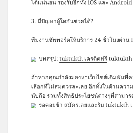
ได้แน่นอน รองรับอีกทั้ง iOS และ Androi
3. มีปัญหาผู้ใดกันช่วยได้?
ทีมงานซัพพอร์ตให้บริการ 24 ชั่วโมงผ่า
บทสรุป:
tuktukth เครดิตฟรี
tuktukth 
ถ้าหากคุณกำลังมองหาเว็บไซต์เดิมพันที่คร
เลือกที่ไม่สมควรละเลย อีกทั้งในด้านคว
นับถือ รวมทั้งสิทธิประโยชน์ต่างๆที่สามารถ
รอคอยช้า สมัครเลยและรับ tuktukth เค