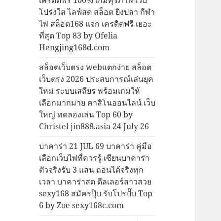
เครดิตฟรี 100% เกมคุรภาพ เว็บ
โปร่งใส ไลฟ์สด สล็อต ยิงปลา กีฬา
ไพ่ สล็อต168 แจก เครดิตฟรี เยอะ
ที่สุด Top 83 by Ofelia
Hengjing168d.com
สล็อตเว็บตรง webแตกง่าย สล็อต
เว็บตรง 2026 ประสบการณ์เล่นยุค
ใหม่ ระบบเสถียร พร้อมเกมให้
เลือกมากมาย คาสิโนออนไลน์ เว็บ
ใหญ่ ทดลองเล่น Top 60 by
Christel jin888.asia 24 July 26
บาคาร่า 21 JUL 69 บาคาร่า คู่มือ
เลือกเว็บไพ่ที่ควรรู้ เซียนบาคาร่า
ตัวจริงรับ 3 แสน ถอนได้จริงทุก
เวลา บาคาร่าสด ดีลเลอร์สาวสวย
sexy168 สมัครปุ๊บ รับโปรปั๊บ Top
6 by Zoe sexy168c.com