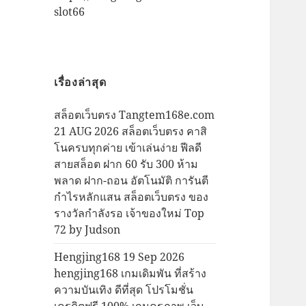
slot66
เรื่องล่าสุด
สล็อตเว็บตรง Tangtem168e.com
21 AUG 2026 สล็อตเว็บตรง คาสิ
โนครบทุกค่าย เข้าเล่นง่าย ฟีลดี
สายสล็อต ฝาก 60 รับ 300 ห้าม
พลาด ฝาก-ถอน อัตโนมัติ การันตี
กำไรหลักแสน สล็อตเว็บตรง ของ
รางวัลกำลังรอ เจ้าของใหม่ Top
72 by Judson
Hengjing168 19 Sep 2026
hengjing168 เกมเดิมพัน ที่สร้าง
ความบันเทิง ดีที่สุด โปรโมชั่น