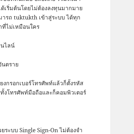
ได้เริ่มต้นโดยไม่ต้องลงทุนมากมาย
มารถ tuktukth เข้าสู่ระบบ ได้ทุก
ี่ไม่เหมือนใคร
อนไลน์
ีอันตราย
ยงกรอกเบอร์โทรศัพท์แล้วก็ตั้งรหัส
ทั้งโทรศัพท์มือถือและก็คอมพิวเตอร์
วยระบบ Single Sign-On ไม่ต้องจำ