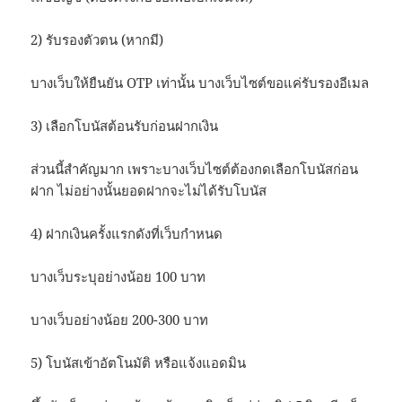
2) รับรองตัวตน (หากมี)
บางเว็บให้ยืนยัน OTP เท่านั้น บางเว็บไซต์ขอแค่รับรองอีเมล
3) เลือกโบนัสต้อนรับก่อนฝากเงิน
ส่วนนี้สำคัญมาก เพราะบางเว็บไซต์ต้องกดเลือกโบนัสก่อน
ฝาก ไม่อย่างนั้นยอดฝากจะไม่ได้รับโบนัส
4) ฝากเงินครั้งแรกดังที่เว็บกำหนด
บางเว็บระบุอย่างน้อย 100 บาท
บางเว็บอย่างน้อย 200-300 บาท
5) โบนัสเข้าอัตโนมัติ หรือแจ้งแอดมิน