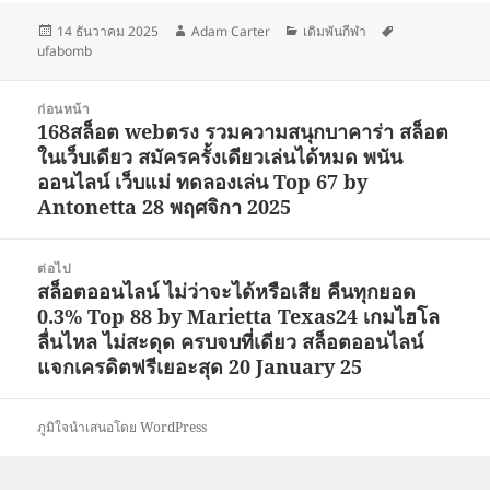
เขียน
ผู้
หมวด
ป้าย
14 ธันวาคม 2025
Adam Carter
เดิมพันกีฬา
เมื่อ
เขียน
หมู่
กำกับ
ufabomb
แนะแนว
ก่อนหน้า
เรื่อง
168สล็อต webตรง รวมความสนุกบาคาร่า สล็อต
เรื่อง
ในเว็บเดียว สมัครครั้งเดียวเล่นได้หมด พนัน
ก่อน
ออนไลน์ เว็บแม่ ทดลองเล่น Top 67 by
หน้า:
Antonetta 28 พฤศจิกา 2025
ต่อไป
สล็อตออนไลน์ ไม่ว่าจะได้หรือเสีย คืนทุกยอด
เรื่อง
0.3% Top 88 by Marietta Texas24 เกมไฮโล
ต่อ
ลื่นไหล ไม่สะดุด ครบจบที่เดียว สล็อตออนไลน์
ไป:
แจกเครดิตฟรีเยอะสุด 20 January 25
ภูมิใจนำเสนอโดย WordPress