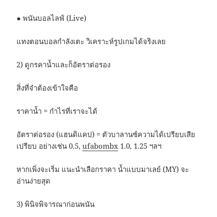
● พนันบอลไลฟ์ (Live)
แทงตอนบอลกำลังเตะ วิเคราะห์รูปเกมได้จริงเลย
2) ดูกรคาน้ำและก็อัตราต่อรอง
สิ่งที่จำต้องเข้าใจคือ
ราคาน้ำ = กำไรที่เราจะได้
อัตราต่อรอง (แฮนดิแคป) = ตัวบาลานซ์ความได้เปรียบเสีย
เปรียบ อย่างเช่น 0.5,
ufabombx
1.0, 1.25 ฯลฯ
หากเพิ่งจะเริ่ม แนะนำเลือกราคา น้ำแบบมาเลย์ (MY) จะ
อ่านง่ายสุด
3) พินิจพิจารณาก่อนพนัน