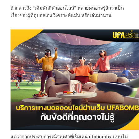
ถ้ากล่าวถึง “เดิมพันกีฬาออนไลน์” หลายคนอาจรู้สึกว่าเป็น
เรื่องของผู้ที่ดูบอลเก่ง วิเคราะห์แม่น หรือเล่นมานาน
แต่ว่าจากประสบการณ์ส่วนตัวที่เริ่มเล่น ufabombx แบบไม่