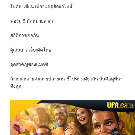
ไม่ต้องเซียน เพียงแค่ดูสิ่งต่อไปนี้:
ฟอร์ม 5 นัดหมายล่าสุด
สถิติการเจอกัน
ผู้เล่นบาดเจ็บ/ติดโทษ
จุดสำคัญของแมตช์
ถ้าหากหลายต้นสายปลายเหตุชี้ไปทางเดียวกัน นั่นคือคู่ที่น่า
ดึงดูด