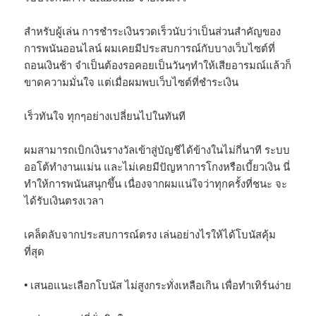
สำหรับผู้เล่น การชำระเงินรวดเร็วนับว่าเป็นส่วนสำคัญของ
การพนันออนไลน์ ผมเคยมีประสบการณ์กับบางเว็บไซต์ที่
ถอนเงินช้า จำเป็นต้องรอคอยเป็นวันๆทำให้เสียอารมณ์แล้วก็
ขาดความมั่นใจ แต่เมื่อผมพบเว็บไซต์ที่ชำระเงิน
เร็วทันใจ ทุกๆอย่างเปลี่ยนไปในทันที
ผมสามารถเบิกเงินรางวัลเข้าสู่บัญชีได้ข้างในไม่กี่นาที ระบบ
ออโต้ทำงานแม่น และไม่เคยมีปัญหาการโกงหรือเบี้ยวเงิน นี่
ทำให้การพนันสนุกขึ้น เนื่องจากผมแน่ใจว่าทุกครั้งที่ชนะ จะ
ได้รับเงินตรงเวลา
เคล็ดลับจากประสบการณ์ตรง เล่นอย่างไรให้ได้โบนัสคุ้ม
ที่สุด
• เสนอแนะเลือกโบนัส ไม่สูงกระทั่งเหลือเกิน เพื่อทำเทิร์นง่าย