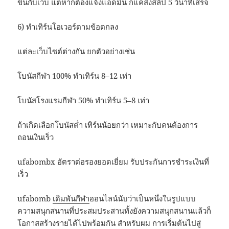
ขึ้นกับเว็บ แต่หากต้องแจ้งแอดมิน ก็แค่ส่งสลิป 5 วินาทีเสร็จ
6) ทำเทิร์นโอเวอร์ตามข้อตกลง
แต่ละเว็บไซต์ต่างกัน ยกตัวอย่างเช่น
โบนัสกีฬา 100% ทำเทิร์น 8–12 เท่า
โบนัสโรงแรมกีฬา 50% ทำเทิร์น 5–8 เท่า
ถ้าเกิดเลือกโบนัสต่ำ เทิร์นน้อยกว่า เหมาะกับคนต้องการ
ถอนเงินเร็ว
ufabombx อัตราต่อรองยอดเยี่ยม รับประกันการชำระเงินที่
เร็ว
ufabomb
เดิมพันกีฬา
ออนไลน์นับว่าเป็นหนึ่งในรูปแบบ
ความสนุกสนานที่ประสมประสานทั้งยังความสนุกสนานแล้วก็
โอกาสสร้างรายได้ไปพร้อมกัน สำหรับผม การเริ่มต้นไปสู่