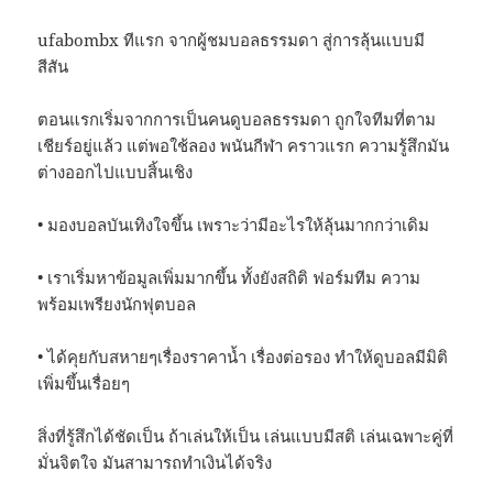
ufabombx ทีแรก จากผู้ชมบอลธรรมดา สู่การลุ้นแบบมี
สีสัน
ตอนแรกเริ่มจากการเป็นคนดูบอลธรรมดา ถูกใจทีมที่ตาม
เชียร์อยู่แล้ว แต่พอใช้ลอง พนันกีฬา คราวแรก ความรู้สึกมัน
ต่างออกไปแบบสิ้นเชิง
• มองบอลบันเทิงใจขึ้น เพราะว่ามีอะไรให้ลุ้นมากกว่าเดิม
• เราเริ่มหาข้อมูลเพิ่มมากขึ้น ทั้งยังสถิติ ฟอร์มทีม ความ
พร้อมเพรียงนักฟุตบอล
• ได้คุยกับสหายๆเรื่องราคาน้ำ เรื่องต่อรอง ทำให้ดูบอลมีมิติ
เพิ่มขึ้นเรื่อยๆ
สิ่งที่รู้สึกได้ชัดเป็น ถ้าเล่นให้เป็น เล่นแบบมีสติ เล่นเฉพาะคู่ที่
มั่นจิตใจ มันสามารถทำเงินได้จริง