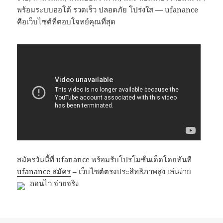
พร้อมระบบออโต้ รวดเร็ว ปลอดภัย โปร่งใส — ufanance
คือเว็บไซต์ที่ตอบโจทย์คุณที่สุด​
สมัครวันนี้ที่ ufanance พร้อมรับโปรโมชั่นเด็ดโดยทันที
ufanance สมัคร
– เว็บไซต์ตรงประสิทธิภาพสูง เล่นง่าย
ถอนไว จ่ายจริง