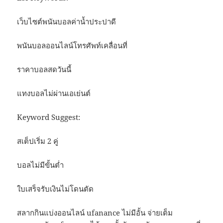
เว็บไซต์พนันบอลค่าน้ำประปาดี
พนันบอลออนไลน์โทรศัพท์เคลื่อนที่
ราคาบอลสดวันนี้
แทงบอลไม่ผ่านเอเย่นต์​
Keyword Suggest:
สเต็ปเริ่ม 2 คู่
บอลไม่มีขั้นต่ำ
ใบเสร็จรับเงินไม่โดนตัด​
สลากกินแบ่งออนไลน์ ufanance ไม่มีอั้น จ่ายเต็ม