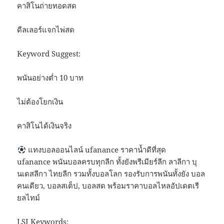
คาสิโนถ่ายทอดสด
ดีลเลอร์แจกไพ่สด​
Keyword Suggest:
พนันอย่างต่ำ 10 บาท
ไม่ต้องโยกเงิน
คาสิโนได้เงินจริง​
แทงบอลออนไลน์ ufanance ราคาน้ำดีที่สุด
ufanance พนันบอลครบทุกลีก ทั้งยังพรีเมียร์ลีก ลาลีกา บุ
นเดสลีกา ไทยลีก รวมทั้งบอลโลก รองรับการพนันทั้งยัง บอล
คนเดียว, บอลสเต็ป, บอลสด พร้อมราคาบอลไหลอัปเดตเรี
ยลไทม์​
LSI Keywords: