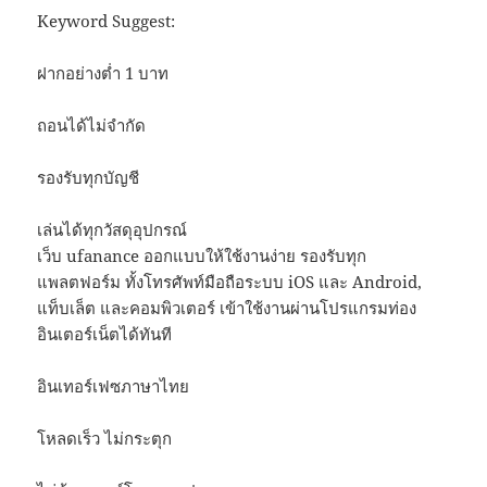
Keyword Suggest:
ฝากอย่างต่ำ 1 บาท
ถอนได้ไม่จำกัด
รองรับทุกบัญชี​
เล่นได้ทุกวัสดุอุปกรณ์
เว็บ ufanance ออกแบบให้ใช้งานง่าย รองรับทุก
แพลตฟอร์ม ทั้งโทรศัพท์มือถือระบบ iOS และ Android,
แท็บเล็ต และคอมพิวเตอร์ เข้าใช้งานผ่านโปรแกรมท่อง
อินเตอร์เน็ตได้ทันที​
อินเทอร์เฟซภาษาไทย
โหลดเร็ว ไม่กระตุก