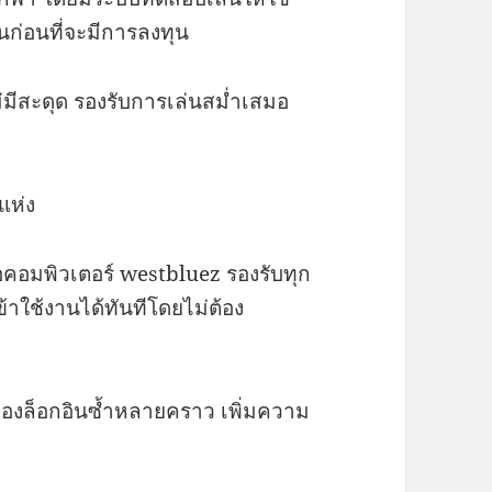
ั่นก่อนที่จะมีการลงทุน
่มีสะดุด รองรับการเล่นสม่ำเสมอ
แห่ง
ือคอมพิวเตอร์ westbluez รองรับทุก
าใช้งานได้ทันทีโดยไม่ต้อง
่ต้องล็อกอินซ้ำหลายคราว เพิ่มความ