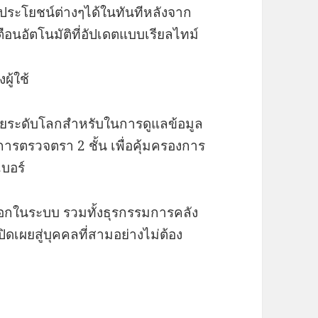
ิประโยชน์ต่างๆได้ในทันทีหลังจาก
ตือนอัตโนมัติที่อัปเดตแบบเรียลไทม์
ู้ใช้
ยระดับโลกสำหรับในการดูแลข้อมูล
การตรวจตรา 2 ชั้น เพื่อคุ้มครองการ
บอร์
ี่กรอกในระบบ รวมทั้งธุรกรรมการคลัง
ดเผยสู่บุคคลที่สามอย่างไม่ต้อง