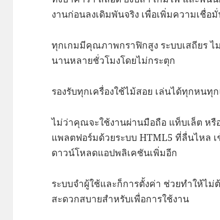
งานก่อนลงเดิมพันจริง เพื่อเพิ่มความเชื่อม
ทุกเกมมีคุณภาพกราฟิกสูง ระบบเสถียร ไม
นานหลายชั่วโมงโดยไม่กระตุก
รองรับทุกเครื่องใช้ไม้สอย เล่นได้ทุกหนทุก
ไม่ว่าคุณจะใช้งานผ่านมือถือ แท็บเล็ต หร
แพลตฟอร์มด้วยระบบ HTML5 ที่ลื่นไหล เข้
ดาวน์โหลดแอปพลิเคชันเพิ่มอีก
ระบบจำผู้ใช้และก็การตั้งค่า ช่วยทำให้ไม
สะดวกสบายสำหรับเพื่อการใช้งาน