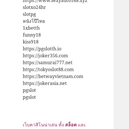
https://www.sexyauto168.xyz
slotxo24hr
slotpg
หนังโป๊ไทย
1xbetth
funny18
kiss918
https://pgslotth.io
https://joker356.com
https://samurai777.net
https://tokyoslot88.com
https://betwayvietnam.com
https://jokerasia.net
pgslot
pgslot
เว็บคาสิโนน่าเล่น ทั้ง
สล็อต
และ