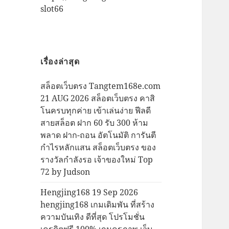
slot66
เรื่องล่าสุด
สล็อตเว็บตรง Tangtem168e.com
21 AUG 2026 สล็อตเว็บตรง คาสิ
โนครบทุกค่าย เข้าเล่นง่าย ฟีลดี
สายสล็อต ฝาก 60 รับ 300 ห้าม
พลาด ฝาก-ถอน อัตโนมัติ การันตี
กำไรหลักแสน สล็อตเว็บตรง ของ
รางวัลกำลังรอ เจ้าของใหม่ Top
72 by Judson
Hengjing168 19 Sep 2026
hengjing168 เกมเดิมพัน ที่สร้าง
ความบันเทิง ดีที่สุด โปรโมชั่น