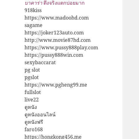
บาคาร่า
ตึงจริงแตกบ่อยมาก
918kiss
https://www.madoohd.com
sagame
https://joker123auto.com
http://www.movie87hd.com
https://www.pussy888play.com
https://pussy888win.com
sexybaccarat
pg slot
pgslot
https://www.pgheng99.me
fullslot
live22
ดูหนัง
ดูหนังออนไลน์
ดูหนังฟรี
faro168
https://hongkong456.me