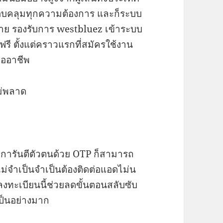
รอบคลุมทุกความต้องการ และก็ระบบ
่าย รองรับการ westbluez เข้าระบบ
ี ตั้งแต่คราวแรกที่สมัครใช้งาน
มืออาชีพ
ไม่พลาด
วก็การันตีตัวตนด้วย OTP ก็สามารถ
ไม่จำเป็นจำเป็นต้องติดต่อแอดไม่น
งทะเบียนนี้ช่วยลดขั้นตอนสลับซับ
เป็นอย่างมาก