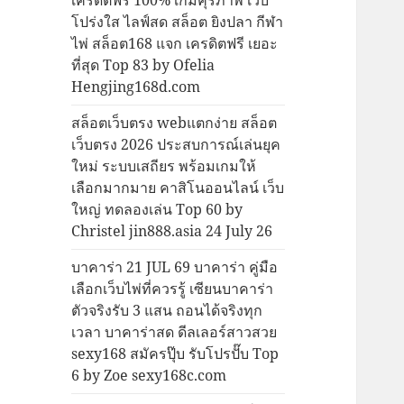
เครดิตฟรี 100% เกมคุรภาพ เว็บ
โปร่งใส ไลฟ์สด สล็อต ยิงปลา กีฬา
ไพ่ สล็อต168 แจก เครดิตฟรี เยอะ
ที่สุด Top 83 by Ofelia
Hengjing168d.com
สล็อตเว็บตรง webแตกง่าย สล็อต
เว็บตรง 2026 ประสบการณ์เล่นยุค
ใหม่ ระบบเสถียร พร้อมเกมให้
เลือกมากมาย คาสิโนออนไลน์ เว็บ
ใหญ่ ทดลองเล่น Top 60 by
Christel jin888.asia 24 July 26
บาคาร่า 21 JUL 69 บาคาร่า คู่มือ
เลือกเว็บไพ่ที่ควรรู้ เซียนบาคาร่า
ตัวจริงรับ 3 แสน ถอนได้จริงทุก
เวลา บาคาร่าสด ดีลเลอร์สาวสวย
sexy168 สมัครปุ๊บ รับโปรปั๊บ Top
6 by Zoe sexy168c.com