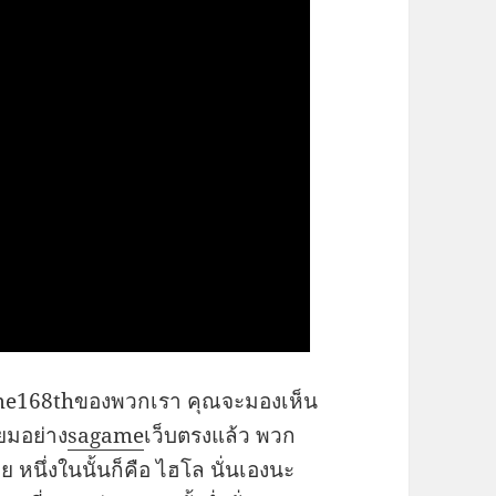
ame168thของพวกเรา คุณจะมองเห็น
ยมอย่าง
sagame
เว็บตรงแล้ว พวก
 หนึ่งในนั้นก็คือ ไฮโล นั่นเองนะ