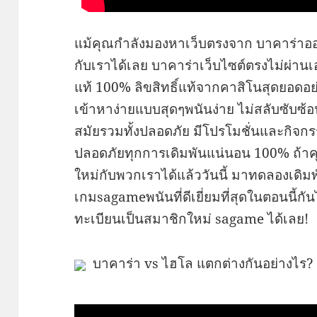
แม้คุณกำลังมองหาเว็บตรงจาก บาคาร่าออน
กับเราได้เลย บาคาร่าเว็บไซต์ตรงไม่ผ่านเอ
แท้ 100% ลิขสิทธิ์แท้จากคาสิโนสุดยอดอย
เข้าหาง่ายแบบสุดๆพนันง่าย ไม่สลับซับซ้
สมัยรวมทั้งปลอดภัย มีโปรโมชั่นและกิจกรร
ปลอดภัยทุกการเดิมพันแน่นอน 100% ถ้าค
ใหม่กับพวกเราได้แล้ววันนี้ มาทดลองเดิมพัน
เกมsagameพนันที่ดีเยี่ยมที่สุดในตอนนี้ก
ทะเบียนเป็นสมาชิกใหม่ sagame ได้เลย!
บาคาร่า vs ไฮโล แตกต่างกันอย่างไร