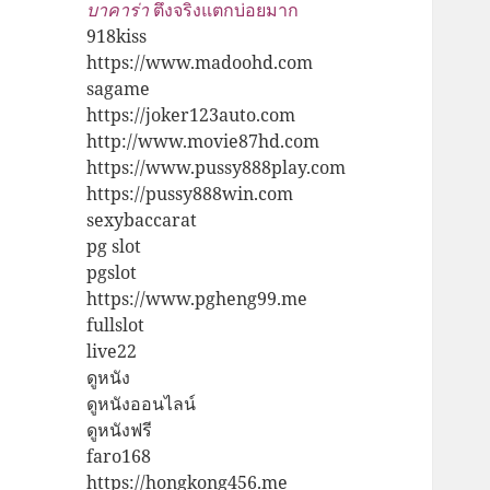
บาคาร่า
ตึงจริงแตกบ่อยมาก
918kiss
https://www.madoohd.com
sagame
https://joker123auto.com
http://www.movie87hd.com
https://www.pussy888play.com
https://pussy888win.com
sexybaccarat
pg slot
pgslot
https://www.pgheng99.me
fullslot
live22
ดูหนัง
ดูหนังออนไลน์
ดูหนังฟรี
faro168
https://hongkong456.me