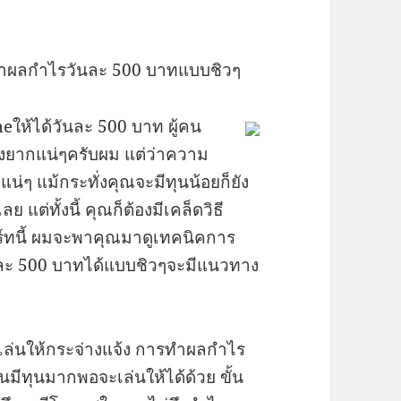
รทำผลกำไรวันละ 500 บาทแบบชิวๆ
ให้ได้วันละ 500 บาท ผู้คน
องยากแน่ๆครับผม แต่ว่าความ
ดแน่ๆ แม้กระทั่งคุณจะมีทุนน้อยก็ยัง
ต่ทั้งนี้ คุณก็ต้องมีเคล็ดวิธี
ร์ทนี้ ผมจะพาคุณมาดูเทคนิคการ
นละ 500 บาทได้แบบชิวๆจะมีแนวทาง
รเล่นให้กระจ่างแจ้ง การทำผลกำไร
นมีทุนมากพอจะเล่นให้ได้ด้วย ขั้น