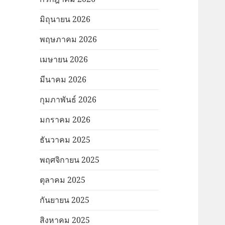
มิถุนายน 2026
พฤษภาคม 2026
เมษายน 2026
มีนาคม 2026
กุมภาพันธ์ 2026
มกราคม 2026
ธันวาคม 2025
พฤศจิกายน 2025
ตุลาคม 2025
กันยายน 2025
สิงหาคม 2025