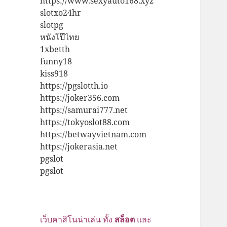
https://www.sexyauto168.xyz
slotxo24hr
slotpg
หนังโป๊ไทย
1xbetth
funny18
kiss918
https://pgslotth.io
https://joker356.com
https://samurai777.net
https://tokyoslot88.com
https://betwayvietnam.com
https://jokerasia.net
pgslot
pgslot
เว็บคาสิโนน่าเล่น ทั้ง
สล็อต
และ