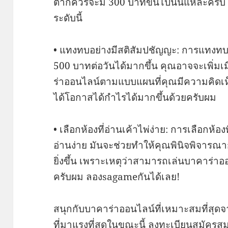
ต่ำก็ควรจะมี 300 บาทขึ้นไปนั่นแหละครับ
ระดับนี้
• แทงทบอย่างมีสติสัมปชัญญะ: การแทงทบ
500 บาทต่อวันได้มากขึ้น คุณอาจจะเพิ่มเม
ร่าออนไลน์ตามแบบแผนที่คุณมีความคิดเห
ได้โอกาสได้กำไรได้มากขึ้นด้วยครับผม
• เลือกห้องที่อ่านเค้าไพ่ง่าย: การเลือกห้องที่
อ่านง่าย มันจะช่วยทำให้คุณพินิจพิจารณา
ยิ่งขึ้น เพราะเหตุว่าสามารถเล่นบาคาร่าอ
ครับผม ลองsagameกันได้เลย!
สนุกกับบาคาร่าออนไลน์ที่เหมาะสมที่สุดจ
ที่มาแรงที่สุดในขณะนี้ ลงทะเบียนสมัครส