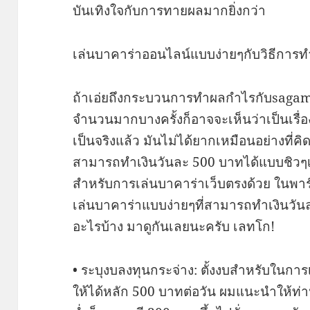
บันเทิงใจกับการทายผลมากยิ่งกว่า
เล่นบาคาร่าออนไลน์แบบง่ายๆกับวิธีกา
ถ้าเอ่ยถึงกระบวนการทำผลกำไรกับsagame
จำนวนมากบางครั้งก็อาจจะเห็นว่าเป็นเรื่
เป็นจริงแล้ว มันไม่ได้ยากเหมือนอย่างที่คิ
สามารถทำเงินวันละ 500 บาทได้แบบชิวๆเลย แ
สำหรับการเล่นบาคาร่าเว็บตรงด้วย ในพา
เล่นบาคาร่าแบบง่ายๆที่สามารถทำเงินวั
อะไรบ้าง มาดูกันเลยนะครับ เลทโก!
• ระบุงบลงทุนกระจ่าง: ตั้งงบสำหรับในกา
ให้ได้หลัก 500 บาทต่อวัน ผมแนะนำให้ท่า