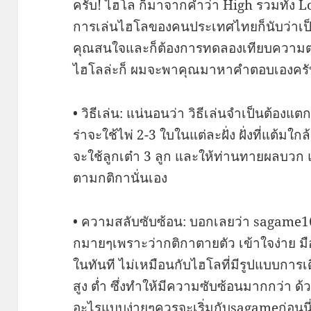
ครับ! ไฮโล ก็มาจากคำว่า High รวมทั้ง Low
การเล่นไฮโลของคนประเทศไทยก็นับว่าเป็
คุณสนใจและก็ต้องการทดลองเทียบความต
ไฮโลล่ะก็ ผมจะพาคุณมาหาคำตอบเองครับผ
• วิธีเล่น: แน่นอนว่า วิธีเล่นจำเป็นต้องแ
ร่าจะใช้ไพ่ 2-3 ใบในแต่ละฝั่ง ฝั่งที่แต้มใ
จะใช้ลูกเต๋า 3 ลูก และให้ท่านทายผลบวก 
ตามกติกานั่นเอง
• ความสลับซับซ้อน: บอกเลยว่า sagame168
กมายๆเพราะว่ากติกาตายตัว เข้าใจง่าย 
ในทันที ไม่เหมือนกับไฮโลที่มีรูปแบบการเด
สูง ต่ำ ซึ่งทำให้มีความซับซ้อนมากกว่า ด
อะไรแบบง่ายๆควรจะเริ่มกับsagameก่อนนี่