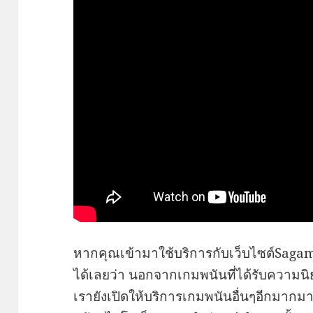
หากคุณเข้ามาใช้บริการกับเว็บไซต์Sag
ได้เลยว่า นอกจากเกมพนันที่ได้รับความนิ
เรายังเปิดให้บริการเกมพนันอื่นๆอีกมากมาย