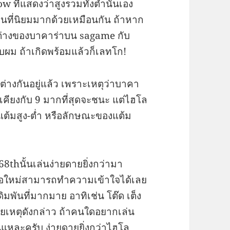
 ที่แสดงว่าสูงรวมทั้งต่ำนั่นเอง
นที่นิยมมากด้วยเหมือนกัน ถ้าหาก
่างของบาคาร่าบน sagame กับ
ม ถ้าเกิดพร้อมแล้วก็เลทโก!
ตกต่างกันอยู่แล้ว เพราะเหตุว่าบาคา
กล้เคียงกับ 9 มากที่สุดจะชนะ แต่ไฮโล
แต้มสูง-ต่ำ หรือลักษณะของแต้ม
thนั้นเล่นง่ายดายยิ่งกว่ามา
มือใหม่สามารถทำความเข้าใจได้เลย
ิมพันที่มากมาย อาทิเช่น โต๊ด เต็ง
้วยเหตุดังกล่าว ถ้าคนใดอยากเล่น
แหละครับ ง่ายดายยิ่งกว่าไฮโล