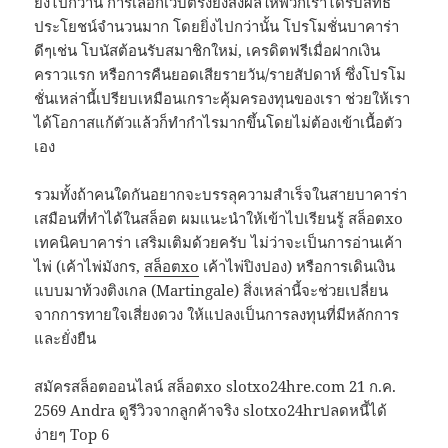
ยิ่งไปกว่านี้ การเลือกเว็บตรงยังส่งผลให้พวกเราได้รับสิทธิ
ประโยชน์จำนวนมาก โดยยิ่งไปกว่านั้น โปรโมชั่นบาคาร่า
ดีๆเช่น โบนัสต้อนรับสมาชิกใหม่, เครดิตฟรีเมื่อฝากเงิน
คราวแรก หรือการคืนยอดเสียรายวัน/รายสัปดาห์ ซึ่งโปรโม
ชั่นเหล่านี้เปรียบเหมือนเกราะคุ้มครองทุนของเรา ช่วยให้เรา
ได้โอกาสแก้ตัวแล้วก็ทำกำไรมากขึ้นโดยไม่ต้องเข้าเนื้อตัว
เอง
รวมทั้งถ้าคนใดกันอยากจะบรรลุความสำเร็จในสายบาคาร่า
เสมือนที่ทำได้ในสล็อต ผมแนะนำให้เข้าไปเรียนรู้ สล็อตxo
เทคนิคบาคาร่า เสริมเติมด้วยครับ ไม่ว่าจะเป็นการอ่านเค้า
ไพ่ (เค้าไพ่มังกร,
สล็อตxo
เค้าไพ่ปิงปอง) หรือการเดินเงิน
แบบมาท้วงติงเกล (Martingale) สิ่งเหล่านี้จะช่วยเปลี่ยน
จากการทายใจเสี่ยงดวง ให้แปลงเป็นการลงทุนที่มีหลักการ
และยั่งยืน
สมัครสล็อตออนไลน์ สล็อตxo slotxo24hre.com 21 ก.ค.
2569 Andra ดูรีวิวจากลูกค้าจริง slotxo24hrปลดหนี้ได้
ง่ายๆ Top 6