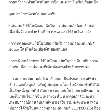
ภายหลังกระทำสมัครเป็นสมาชิกและฝากเงินเรียบร้อยแล้ว
คุณประโยชน์จากโบนัสสมาชิก
• เล่นเกมส์ ใช้โบนัสสมาชิกในการเล่นเกมส์สล็อต Slotxo
เพื่อเพิ่มจังหวะสำหรับเพื่อการชนะและได้รับเงินรางวัล
• การทดลองเล่น ใช้โบนัสสมาชิกในการทดลองเล่นเกมส์
slotxo โดยไม่ต้องเสี่ยงเงินของตนเอง
• การเพิ่มเสถียรภาพ ใช้โบนัสสมาชิกในการเพิ่มเสถียรภาพ
สำหรับเพื่อการเล่นและก็เพิ่มช่องทางสำหรับการชนะ
การทดสอบเล่นเกมส์สล็อต Slotxo เป็นประสบการณ์ที่น่า
เร้าใจและก็สนุกสำหรับผู้เล่นทุกคน โดยโบนัสสมาชิกที่มีให้
เป็นอีกหนึ่งลู่ทางที่ทำให้การเล่นเกมส์เป็นไปอย่างมีคุณภาพ
และก็น่าสนใจมากขึ้น เพราะฉะนั้น หากคุณกำลังมองหา
ประสบการณ์การเล่นเกมส์ที่น่าเร้าใจ รวมทั้งจังหวะสำหรับ
เพื่อการได้รับโบนัส การทดลองเล่นเกมส์
SLOTXO
slot ก็อยู่