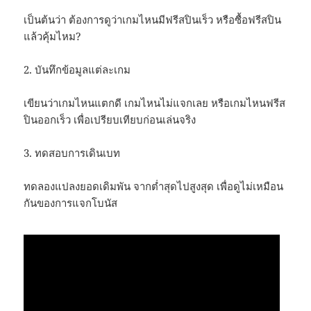
เป็นต้นว่า ต้องการดูว่าเกมไหนมีฟรีสปินเร็ว หรือซื้อฟรีสปิน
แล้วคุ้มไหม?
2. บันทึกข้อมูลแต่ละเกม
เขียนว่าเกมไหนแตกดี เกมไหนไม่แจกเลย หรือเกมไหนฟรีส
ปินออกเร็ว เพื่อเปรียบเทียบก่อนเล่นจริง
3. ทดสอบการเดินเบท
ทดลองแปลงยอดเดิมพัน จากต่ำสุดไปสูงสุด เพื่อดูไม่เหมือน
กันของการแจกโบนัส