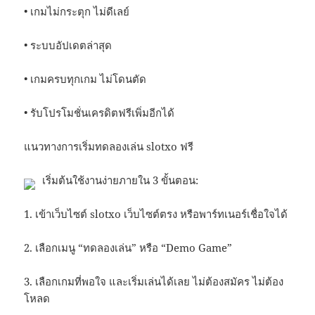
• เกมไม่กระตุก ไม่ดีเลย์
• ระบบอัปเดตล่าสุด
• เกมครบทุกเกม ไม่โดนตัด
• รับโปรโมชั่นเครดิตฟรีเพิ่มอีกได้
แนวทางการเริ่มทดลองเล่น slotxo ฟรี
เริ่มต้นใช้งานง่ายภายใน 3 ขั้นตอน:
1. เข้าเว็บไซต์ slotxo เว็บไซต์ตรง หรือพาร์ทเนอร์เชื่อใจได้
2. เลือกเมนู “ทดลองเล่น” หรือ “Demo Game”
3. เลือกเกมที่พอใจ และเริ่มเล่นได้เลย ไม่ต้องสมัคร ไม่ต้อง
โหลด