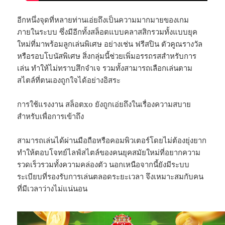
อีกหนึ่งจุดที่หลายท่านเอ่ยถึงเป็นความมากมายของเกม
ภายในระบบ ซึ่งมีอีกทั้งสล็อตแบบคลาสสิกรวมทั้งแบบยุค
ใหม่ที่มาพร้อมลูกเล่นพิเศษ อย่างเช่น ฟรีสปิน ตัวคูณรางวัล
หรือรอบโบนัสพิเศษ สิ่งกลุ่มนี้ช่วยเพิ่มอรรถรสสำหรับการ
เล่น ทำให้ไม่ทราบสึกจำเจ รวมทั้งสามารถเลือกเล่นตาม
สไตล์ที่ตนเองถูกใจได้อย่างอิสระ
การใช้แรงงาน สล็อตxo ยังถูกเอ่ยถึงในเรื่องความสบาย
สำหรับเพื่อการเข้าถึง
สามารถเล่นได้ผ่านมือถือหรือคอมพิวเตอร์โดยไม่ต้องยุ่งยาก
ทำให้ตอบโจทย์ไลฟ์สไตล์ของคนยุคสมัยใหม่ที่อยากความ
รวดเร็วรวมทั้งความคล่องตัว นอกเหนือจากนี้ยังมีระบบ
ระเบียบที่รองรับการเล่นตลอดระยะเวลา จึงเหมาะสมกับคน
ที่มีเวลาว่างไม่แน่นอน