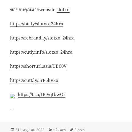
ขอขอบคุณมากwebsite
slotxo
https://bit.ly/slotxo_24hra
https://rebrand.ly/slotxo_24hra
https://cutly.info/slotxo_24hra
https://shorturl.asia/UBC0V
https://cutt.ly/5rP6hvSo
https://t.co/1t6VqIbwQr
…
เขียน
หมวด
ป้าย
31 กรกฎาคม 2025
สล็อตxo
Slotxo