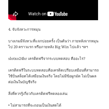
4. จับจังหวะการหมุน
บางเกมมีจังหวะที่แจกบ่อยครั้ง เป็นต้นว่า ภายหลังจากหมุน
ไป 20 คราวแรก หรือภายหลัง Big Win ไปแล้ว ฯลฯ
slotxo24hr เครดิตฟรีจากระบบทดสอบ คืออะไร?
เครดิตฟรีในระบบทดสอบคือเครดิตเปรียบเสมือนที่สามารถ
ใช้ปั่นสล็อตได้เสมือนเงินจริง โดยไม่มีข้อผูกมัด ไม่เป็นผล
ต่อเงินในบัญชีจริง
สิ่งที่ควรรู้เกี่ยวกับเครดิตฟรีทดลองเล่น:
• ไม่สามารถที่จะถอนเป็นเงินสดได้