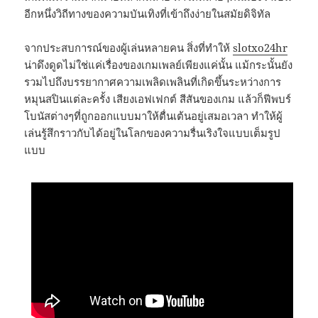
อีกหนึ่งวิถีทางของความบันเทิงที่เข้าถึงง่ายในสมัยดิจิทัล
จากประสบการณ์ของผู้เล่นหลายคน สิ่งที่ทำให้
slotxo24hr
น่าดึงดูดไม่ใช่แค่เรื่องของเกมเพลย์เพียงแค่นั้น แม้กระนั้นยัง
รวมไปถึงบรรยากาศความเพลิดเพลินที่เกิดขึ้นระหว่างการ
หมุนสปินแต่ละครั้ง เสียงเอฟเฟกต์ สีสันของเกม แล้วก็ฟีพบร์
โบนัสต่างๆที่ถูกออกแบบมาให้ตื่นเต้นอยู่เสมอเวลา ทำให้ผู้
เล่นรู้สึกราวกับได้อยู่ในโลกของความรื่นเริงใจแบบเต็มรูป
แบบ