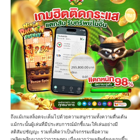
ถึงแม้เกมสล็อตจะเต็มไปด้วยความสนุกรวมทั้งความตื่นเต้น
แม้กระนั้นผู้เล่นที่มีประสบการณ์มักชี้แนะให้เล่นอย่างมี
สติสัมปชัญญะ รวมทั้งคิดว่าเป็นกิจกรรมเพื่อความ
เพลิดเพลินมากกว่าการลงทุน เนื่องจากว่าผลลัพธ์ของเกมขึ้น