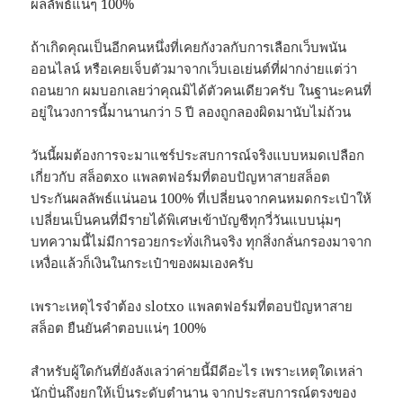
ผลลัพธ์แน่ๆ 100%
ถ้าเกิดคุณเป็นอีกคนหนึ่งที่เคยกังวลกับการเลือกเว็บพนัน
ออนไลน์ หรือเคยเจ็บตัวมาจากเว็บเอเย่นต์ที่ฝากง่ายแต่ว่า
ถอนยาก ผมบอกเลยว่าคุณมิได้ตัวคนเดียวครับ ในฐานะคนที่
อยู่ในวงการนี้มานานกว่า 5 ปี ลองถูกลองผิดมานับไม่ถ้วน
วันนี้ผมต้องการจะมาแชร์ประสบการณ์จริงแบบหมดเปลือก
เกี่ยวกับ สล็อตxo แพลตฟอร์มที่ตอบปัญหาสายสล็อต
ประกันผลลัพธ์แน่นอน 100% ที่เปลี่ยนจากคนหมดกระเป๋าให้
เปลี่ยนเป็นคนที่มีรายได้พิเศษเข้าบัญชีทุกวี่วันแบบนุ่มๆ
บทความนี้ไม่มีการอวยกระทั่งเกินจริง ทุกสิ่งกลั่นกรองมาจาก
เหงื่อแล้วก็เงินในกระเป๋าของผมเองครับ
เพราะเหตุไรจำต้อง slotxo แพลตฟอร์มที่ตอบปัญหาสาย
สล็อต ยืนยันคำตอบแน่ๆ 100%
สำหรับผู้ใดกันที่ยังลังเลว่าค่ายนี้มีดีอะไร เพราะเหตุใดเหล่า
นักปั่นถึงยกให้เป็นระดับตำนาน จากประสบการณ์ตรงของ