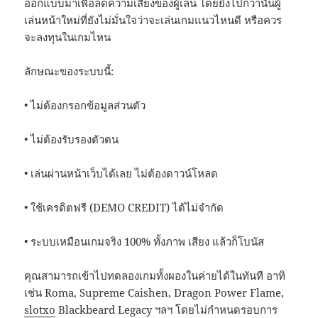
ออกแบบมาเพื่อลดความเสี่ยงของผู้เล่น โดยยิ่งไปกว่านั้นผู้
เล่นหน้าใหม่ที่ยังไม่มั่นใจว่าจะเล่นเกมแนวไหนดี หรือควร
จะลงทุนในเกมไหน
ลักษณะของระบบนี้:
• ไม่ต้องกรอกข้อมูลส่วนตัว
• ไม่ต้องรับรองตัวตน
• เล่นผ่านหน้าเว็บได้เลย ไม่ต้องดาวน์โหลด
• ใช้เครดิตฟรี (DEMO CREDIT) ได้ไม่จำกัด
• ระบบเหมือนเกมจริง 100% ทั้งภาพ เสียง แล้วก็โบนัส
คุณสามารถเข้าไปทดลองเกมทั้งผองในค่ายได้ในทันที อาทิ
เช่น Roma, Supreme Caishen, Dragon Power Flame,
slotxo
Blackbeard Legacy ฯลฯ โดยไม่กำหนดรอบการ