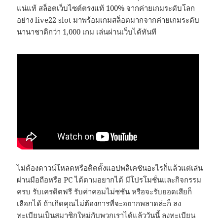
แน่แท้ สล็อตเว็บไซต์ตรงแท้ 100% จากค่ายเกมระดับโลก
อย่าง live22 slot มาพร้อมเกมสล็อตมากจากค่ายเกมระดับ
นานาชาติกว่า 1,000 เกม เล่นผ่านเว็บได้ทันที
ไม่ต้องดาวน์โหลดหรือติดตั้งแอปพลิเคชันอะไรก็แล้วแต่เล่น
ผ่านมือถือหรือ PC ได้ตามอยากได้ มีโปรโมชั่นและกิจกรรม
ครบ รับเครดิตฟรี รับค่าคอมไม่ชชัน หรือจะรับยอดเสียก็
เลือกได้ ถ้าเกิดคุณไม่ต้องการที่จะอยากพลาดล่ะก็ ลง
ทะเบียนเป็นสมาชิกใหม่กับพวกเราได้แล้ววันนี้ ลงทะเบียน