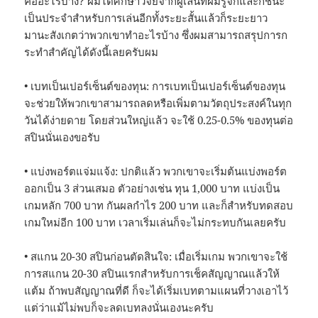
คืออะไรบ้าง? ผมได้ศึกษาวิจัยจากผู้เล่นที่ผมรู้จักและก็ชนะ
เป็นประจำสำหรับการเล่นอีกทั้งระยะสั้นแล้วก็ระยะยาว
มานะสังเกตว่าพวกเขาทำอะไรบ้าง ซึ่งผมสามารถสรุปการก
ระทำสำคัญได้ดังนี้เลยครับผม
• เบทเป็นเปอร์เซ็นต์ของทุน: การเบทเป็นเปอร์เซ็นต์ของทุน
จะช่วยให้พวกเขาสามารถลดหรือเพิ่มตามวัตถุประสงค์ในทุก
วันได้ง่ายดาย โดยส่วนใหญ่แล้ว จะใช้ 0.25-0.5% ของทุนต่อ
สปินนั่นเองขอรับ
• แบ่งพอร์ตแจ่มแจ้ง: ปกติแล้ว พวกเขาจะเริ่มต้นแบ่งพอร์ต
ออกเป็น 3 ส่วนเสมอ ตัวอย่างเช่น ทุน 1,000 บาท แบ่งเป็น
เกมหลัก 700 บาท กันผลกำไร 200 บาท และก็สำหรับทดสอบ
เกมใหม่อีก 100 บาท เวลาเริ่มเล่นก็จะไม่กระทบกันเลยครับ
• สแกน 20-30 สปินก่อนตัดสินใจ: เมื่อเริ่มเกม พวกเขาจะใช้
การสแกน 20-30 สปินแรกสำหรับการเช็คสัญญาณแล้วให้
แต้ม ถ้าพบสัญญาณที่ดี ก็จะได้เริ่มเบทตามแผนที่วางเอาไว้
แต่ว่าแม้ไม่พบก็จะลดเบทลงนั่นเองนะครับ