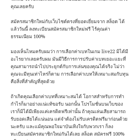
คุณเลยครับ
สมัครสมาชิกใหม่กับเว็บไซต์ตรงที่ยอดเยี่ยมจาก สล็อต ได้
แล้ววันนี้ ลงทะเบียนสมัครสมาชิกใหม่ฟรี ไร้คุณค่า
ธรรมเนียม 100%
มองเห็นไหมครับผมว่า การเลือกค่าเบทในเกม live22 มิได้มี
อะไรยากเลยครับผม มันมีวิธีการการปรับค่าเบทเยอะแยะที่
คุณสามารถนำไปประยุกต์กับการเล่นของคุณได้จริง ไม่ว่า
คุณจะมีทุนเท่าไหร่ก็ตาม การเลือกค่าเบทให้เหมาะสมกับทุน
คือสิ่งที่สำคัญที่สุดด้วย
ถ้าเกิดคุณเลือกค่าเบทที่เหมาะสมได้ โอกาสสำหรับการทำ
กำไรก็มาอย่างแน่แท้ขอรับ นอกนั้น โปรโมชั่นบนเว็บของ
เราก็มิได้มีเพียงแค่เครดิตฟรีเท่านั้น ถ้าคุณเล่นเสียสามารถ
รับยอดเสียได้แน่นอน แต่จำต้องไม่รับเครดิตฟรีมาก่อนด้วย
นะครับ และแม้คุณพอใจมาบันเทิงใจกับพวกเรา ก็ลง
ทะเบียนสมัครสมาชิกใหม่กันได้เลย สล็อต สมัครฟรี 100%