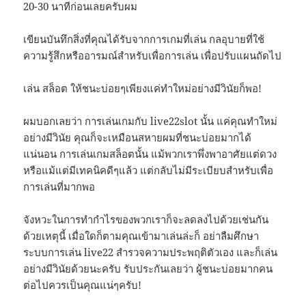
20-30 นาทีก่อนเลยครับผม
เขียนบันทึกสิ่งที่คุณได้รับจากการเกมที่เล่น กลอุบายที่ใช้
ความรู้สึกหรืออารมณ์สำหรับเพื่อการเล่น เพื่อปรับแผนถัดไป
เล่น สล็อต ให้ชนะบ่อยๆเพียงแค่ทำใหม่อย่างมีวินัยก็พอ!
ผมบอกเลยว่า การเล่นเกมกับ live22slot นั้น แค่คุณทำใหม่
อย่างมีวินัย คุณก็จะเหมือนสหายผมที่ชนะบ่อยมากได้
แน่นอน การเล่นเกมสล็อตนั้น แม้พวกเราพึ่งพาอาศัยแต่ดวง
หรือแม้แต่มีเทคนิคดีๆแล้ว แต่กลับไม่มีระเบียบสำหรับเพื่อ
การเล่นที่มากพอ
จังหวะในการทำกำไรของพวกเราก็จะลดลงไปด้วยเช่นกัน
ด้วยเหตุนี้ เมื่อใดก็ตามคุณเข้ามาเล่นล่ะก็ อย่าลืมศึกษา
ระบบการเล่น live22 สำรวจความประพฤติตัวเอง และก็เล่น
อย่างมีวินัยด้วยนะครับ รับประกันเลยว่า ผู้ชนะบ่อยมากคน
ต่อไปควรเป็นคุณแน่ๆครับ!