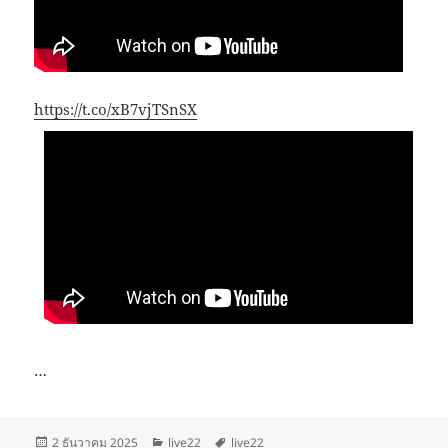
https://t.co/xB7vjTSnSX
…
เขียน
หมวด
ป้าย
2 ธันวาคม 2025
live22
live22