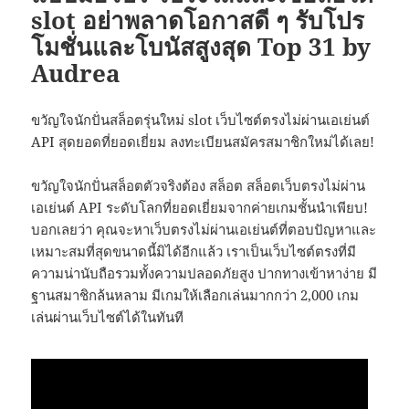
slot อย่าพลาดโอกาสดี ๆ รับโปร
โมชั่นและโบนัสสูงสุด Top 31 by
Audrea
ขวัญใจนักปั่นสล็อตรุ่นใหม่ slot เว็บไซต์ตรงไม่ผ่านเอเย่นต์
API สุดยอดที่ยอดเยี่ยม ลงทะเบียนสมัครสมาชิกใหม่ได้เลย!
ขวัญใจนักปั่นสล็อตตัวจริงต้อง สล็อต สล็อตเว็บตรงไม่ผ่าน
เอเย่นต์ API ระดับโลกที่ยอดเยี่ยมจากค่ายเกมชั้นนำเพียบ!
บอกเลยว่า คุณจะหาเว็บตรงไม่ผ่านเอเย่นต์ที่ตอบปัญหาและ
เหมาะสมที่สุดขนาดนี้มิได้อีกแล้ว เราเป็นเว็บไซต์ตรงที่มี
ความน่านับถือรวมทั้งความปลอดภัยสูง ปากทางเข้าหาง่าย มี
ฐานสมาชิกล้นหลาม มีเกมให้เลือกเล่นมากกว่า 2,000 เกม
เล่นผ่านเว็บไซต์ได้ในทันที