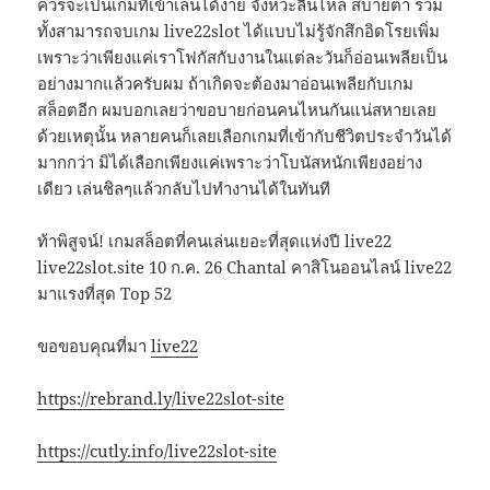
ควรจะเป็นเกมที่เข้าเล่นได้ง่าย จังหวะลื่นไหล สบายตา รวม
ทั้งสามารถจบเกม live22slot ได้แบบไม่รู้จักสึกอิดโรยเพิ่ม
เพราะว่าเพียงแค่เราโฟกัสกับงานในแต่ละวันก็อ่อนเพลียเป็น
อย่างมากแล้วครับผม ถ้าเกิดจะต้องมาอ่อนเพลียกับเกม
สล็อตอีก ผมบอกเลยว่าขอบายก่อนคนไหนกันแน่สหายเลย
ด้วยเหตุนั้น หลายคนก็เลยเลือกเกมที่เข้ากับชีวิตประจำวันได้
มากกว่า มิได้เลือกเพียงแค่เพราะว่าโบนัสหนักเพียงอย่าง
เดียว เล่นชิลๆแล้วกลับไปทำงานได้ในทันที
ท้าพิสูจน์! เกมสล็อตที่คนเล่นเยอะที่สุดแห่งปี live22
live22slot.site 10 ก.ค. 26 Chantal คาสิโนออนไลน์ live22
มาแรงที่สุด Top 52
ขอขอบคุณที่มา
live22
https://rebrand.ly/live22slot-site
https://cutly.info/live22slot-site