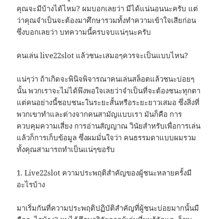
คุณจะมีบ้างได้ไหม? ผมบอกเลยว่า มีได้แน่นอนนะครับ แต่
ว่าคุณจำเป็นจะต้องมาศึกษารวมทั้งทำความเข้าใจเสียก่อน
ซึ่งบอกเลยว่า บทความนี้ครบจบแน่ๆนะครับ
คนเล่น live22slot แล้วชนะเสมอๆควรจะเป็นแบบไหน?
แน่ๆว่า ถ้าเกิดจะพินิจพิจารณาคนเล่นสล็อตแล้วชนะบ่อยๆ
นั้น พวกเราจะไม่ได้พึงพอใจเลยว่าจำเป็นที่จะต้องชนะทุกตา
แต่คนอย่างนี้ชอบชนะในระยะสั้นหรือระยะยาวเสมอ ซึ่งสิ่งที่
พวกเขาทำและต่างจากคนสามัญแบบเรา มันก็คือ การ
ควบคุมความเสี่ยง การอ่านสัญญาณ วินัยสำหรับเพื่อการเล่น
แล้วก็การเก็บข้อมูล ซึ่งผมมั่นใจว่า คนธรรมดาแบบผมรวม
ทั้งคุณสามารถทำเป็นแน่ๆขอรับ
1. Live22slot ความประพฤติสำคัญของผู้ชนะหลายครั้งมี
อะไรบ้าง
มาเริ่มกันที่ความประพฤติปฏิบัติสำคัญที่ผู้ชนะบ่อยมากนั้นมี