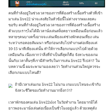
คนที่กำลังอยู่ในช่วงเวลาของการที่ต้องสร้างเนื้อสร้างตัวที่เข้า
มาเล่น live22 น่าจะสงสัยในหัวข้อนี้ไม่ต่างจากผมเลยคะ
ขอรับ คนที่กำลังอยู่ในช่วงเวลาของการที่ต้องสร้างเนื้อสร้าง
ตัวแบบเราๆไม่ได้มีเวลานั่งเล่นสล็อตยาวเหมือนเมื่อก่อนแล้ว
หลายๆคนบางครั้งอาจจะเล่นเพียงแค่ช่วงพักตอนเที่ยง เล่น
ระหว่างรอคอยสัมมนา หรือก่อนกลับไปทำงานต่อเพียงแค่
10-15 นาทีเพียงแค่นั้น ทำให้การเลือกเกมแปรไปด้วยด้วย
เหมือนกัน เนื่องจากว่าสิ่งที่จำเป็นที่สุดก็คือ จังหวะของเกม
นั้นกับเวลาสั้นๆที่เรามีสำหรับในการเล่น live22 รึเปล่า? ใน
บทความนี้ ผมจะพามามองเลยว่า วัยทำงานส่วนใหญ่ควรจะ
เลือกเกมแบบไหนดี?
ถ้ามีเวลาเล่นเกม live22 ไม่นาน เกมแบบไหนจะเข้ากับ
จังหวะชีวิตของวัยทำงานมากยิ่งกว่า?
เวลาพักของคนเล่น live22slot ในวัยทำงาน โดยมากมิได้
ยาวพอจะมานั่งเล่นต่อเนื่องเป็นชั่วโมงอยู่แล้ว ด้วยเหตุดัง