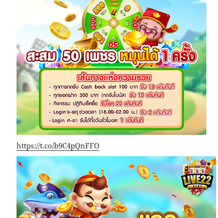
https://t.co/b9C4pQnFFO