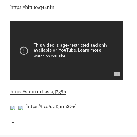
https://bitt.to/q42nin
https://shorturl.asia/J2g9h
https://t.co/uzEJnmSGel
…