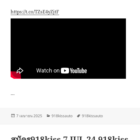
https://t.co/TZsE4yZjtF
…
เขียน
หมวด
ป้าย
7 เมษายน 2025
918kissauto
918kissauto
เมื่อ
หมู่
กำกับ
สมัคร918kiss 7 JUL 24 918kiss