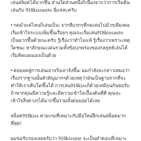
เล่นสล็อตได้มากขึ้น ส่วนใดส่วนหนึ่งก็เนื่องจากว่าการเริ่มต้น
เล่นกับ 918kissauto นี่แหละครับ
• กดมั่วแค่ไหนก็เล่นเป็น: จากทีแรกๆที่กดเล่นไปมั่วๆเพียงพอ
เริ่มเข้าใจระบบเพิ่มขึ้นเรื่อยๆ คุณจะเริ่มเล่น918kissauto
เป็นมากขึ้นด้วยนะครับ รู้เรื่องว่าทำไมแพ้ รู้เรื่องว่าเพราะเหตุ
ใดชนะ หาลักษณะเด่นรวมทั้งข้อบกพร่องของกลยุทธ์เล่นได้
เริ่มคิดแผนเองเป็นด้วย
• ต่อยอดสู่การเล่นเอาจริงเอาจังขึ้น: ผมกำลังจะกล่าวเสมอว่า
เรื่องรากฐานนั้นสำคัญมากๆด้วยเหตุว่ามันเป็นฐานรากที่จะ
ทำให้เราเติบโตขึ้นได้ การเล่น918kissก็ด้วยเหมือนกันขอรับ
ถ้าหากคุณมีความรู้และมีความเข้าใจเบื้องต้นที่ดี คุณจะ
เข้าใจสิ่งต่างๆได้มากขึ้นรวมทั้งต่อยอดได้เลย
สล็อต918kiss ค่ายเกมที่เหมาะกับมือใหม่ฝึกเล่นสล็อตมาก
ที่สุด!
ผมขอรับรองเลยครับว่า 918kissme จะเป็นคำตอบที่เหมาะ