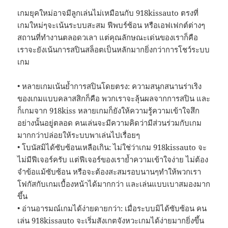
เกมยุคใหม่อาจมีลูกเล่นไม่เหมือนกับ 918kissauto ตรงที่
เกมใหม่ๆจะเน้นระบบสะสม ฟีพบร์ซ้อน หรือเอฟเฟกต์ต่างๆ
สถานที่ทำงานตลอดวเลา แต่คุณลักษณะเด่นของเราก็คือ
เราจะยังเน้นการสปินสล็อตเป็นหลักมากยิ่งกว่าการโชว์ระบบ
เกม
• หลายเกมเน้นย้ำการสปินโดยตรง: ความสนุกสนานร่าเริง
ของเกมแบบคลาสสิกก็คือ พวกเราจะลุ้นผลจากการสปิน และ
ก็เกมจาก 918kiss หลายเกมก็ยังให้ความรู้ความเข้าใจสึก
อย่างนั้นอยู่ตลอด คนเล่นจะมีความคิดว่ามีส่วนร่วมกับเกม
มากกว่าปล่อยให้ระบบพาเล่นไปเรื่อยๆ
• โบนัสมิได้ซับซ้อนเหลือเกิน: ไม่ใช่ว่าเกม 918kissauto จะ
ไม่มีฟีเจอร์ครับ แต่ฟีเจอร์ของเราย้ำความเข้าใจง่าย ไม่ต้อง
จำข้อแม้ซับซ้อน หรือจะต้องสะสมรอบนานๆทำให้พวกเรา
โฟกัสกับเกมเบื้องหน้าได้มากกว่า และเล่นแบบเบาสมองมาก
ขึ้น
• อ่านอารมณ์เกมได้ง่ายดายกว่า: เมื่อระบบมิได้ซับซ้อน คน
เล่น 918kissauto จะเริ่มสังเกตจังหวะเกมได้ง่ายมากยิ่งขึ้น