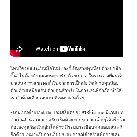
ไหนใครกันแน่เป็นมือใหม่และก็เป็นสายทุนน้อยด้วยยกมือ
ขึ้น! ไม่ต้องกังวลเลยนะขอรับ ด้วยเหตุว่าในระหว่างที่ผมเข้า
มาเล่นคราวแรก ผมก็เริ่มจากการเป็นมือใหม่สายทุนน้อย
ด้วยด้วยเหมือนกัน ด้วยทุนสำหรับในการเล่นที่จำกัด ทำให้
เราจำต้องเลือกเล่นเกมที่เหมาะสมด้วย
• เกมเบทต่ำเยอะแยะ: เกมสล็อตของ 918kissme มีเกมเบท
ต่ำเป็นจำนวนมากขอรับ เริ่มด้วยงบประมาณเล็กๆได้จริง ไม่
ต้องลงทุนก้อนใหญ่มโหฬาร มีระบบระเบียบทดสอบเล่นฟรี
อีกด้วย เหมาะกับการเก็บประสบการณ์สำหรับเพื่อการเล่น