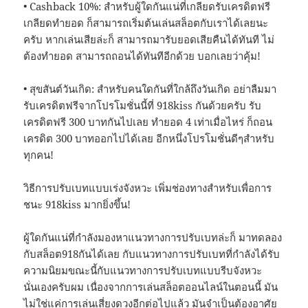
• Cashback 10%: สำหรับผู้ใดกันแน่ที่เกลียดรับเครดิตฟรี
เกลียดทำยอด ก็สามารถเริ่มต้นเล่นสล็อตกับเราได้เลยนะ
ครับ หากเล่นเสียล่ะก็ สามารถมารับยอดเสียคืนได้ทันที ไม่
ต้องทำยอด สามารถถอนได้ทันทีอีกด้วย บอกเลยว่าคุ้ม!
• สุขสันต์วันเกิด: สำหรับคนใดกันที่ใกล้ถึงวันเกิด อย่าลืมมา
รับเครดิตฟรีจากโปรโมชั่นนี้ที่ 918kiss กันด้วยครับ รับ
เครดิตฟรี 300 บาทกันไปเลย ทำยอด 4 เท่าเมื่อไหร่ ก็ถอน
เครดิต 300 บาทออกไปได้เลย อีกหนึ่งโปรโมชั่นดีๆสำหรับ
ทุกคน!
วิธีการปรับเบทแบบเร่งจังหวะ เพิ่มช่องทางสำหรับเพื่อการ
ชนะ 918kiss มากยิ่งขึ้น!
ผู้ใดกันแน่ที่กำลังมองหาแนวทางการปรับเบทล่ะก็ มาทดลอง
กับสล็อต918กันได้เลย กับแนวทางการปรับเบทที่กำลังได้รับ
ความนิยมขณะนี้กับแนวทางการปรับเบทแบบรีบจังหวะ
นั่นเองครับผม เนื่องจากการเล่นสล็อตออนไลน์ในตอนนี้ มัน
ไม่ใช่แค่การเล่นเสี่ยงดวงอีกต่อไปแล้ว มันจำเป็นต้องอาศัย