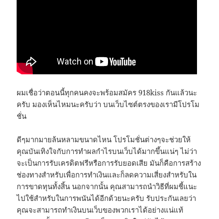
ผมเชื่อว่าตอนนี้ทุกคนคงจะพร้อมสมัคร 918kiss กันแล้วนะ
ครับ มองเห็นไหมนะครับว่า บนเว็บไซต์ตรงของเรามีโปรโม
ชั่น
ดีๆมากมายล้นหลามขนาดไหน โปรโมชั่นต่างๆจะช่วยให้
คุณบันเทิงใจกับการทำผลกำไรบนเว็บได้มากขึ้นแน่ๆ ไม่ว่า
จะเป็นการรับเครดิตฟรีหรือการรับยอดเสีย มันก็คือการสร้าง
ช่องทางสำหรับเพื่อการทำเงินและก็ลดความเสี่ยงสำหรับใน
การขาดทุนทั้งสิ้น นอกจากนั้น คุณสามารถนำวิธีที่ผมชี้แนะ
ไปใช้สำหรับในการพนันได้อีกด้วยนะครับ รับประกันเลยว่า
คุณจะสามารถทำเงินบนเว็บของพวกเราได้อย่างแน่แท้