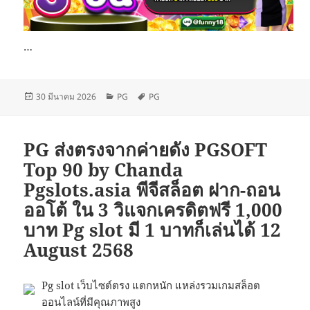
…
เขียน
หมวด
ป้าย
30 มีนาคม 2026
PG
PG
เมื่อ
หมู่
กำกับ
PG ส่งตรงจากค่ายดัง PGSOFT
Top 90 by Chanda
Pgslots.asia พีจีสล็อต ฝาก-ถอน
ออโต้ ใน 3 วิแจกเครดิตฟรี 1,000
บาท Pg slot มี 1 บาทก็เล่นได้ 12
August 2568
Pg slot เว็บไซต์ตรง แตกหนัก แหล่งรวมเกมสล็อต
ออนไลน์ที่มีคุณภาพสูง