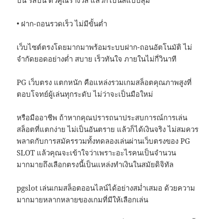
• ฝาก-ถอนรวดเร็ว ไม่มีขั้นต่ำ
เว็บไซต์ตรงโดยมากมาพร้อมระบบฝาก-ถอนอัตโนมัติ ไม่
จำกัดยอดอย่างต่ำ สบาย เร็วทันใจ ภายในไม่กี่วินาที
PG เว็บตรง แตกหนัก คือแหล่งรวมเกมสล็อตคุณภาพสูงที่
ตอบโจทย์ผู้เล่นทุกระดับ ไม่ว่าจะเป็นมือใหม่
หรือมืออาชีพ ถ้าหากคุณปรารถนาประสบการณ์การเล่น
สล็อตที่แตกง่าย ไม่เป็นอันตราย แล้วก็ได้เงินจริง ไม่สมควร
พลาดกับการสมัครรวมทั้งทดลองเล่นผ่านเว็บตรงของ PG
SLOT แล้วคุณจะเข้าใจว่าเพราะอะไรคนเป็นจำนวน
มากมายถึงเลือกตรงนี้เป็นแหล่งทำเงินในสมัยดิจิทัล
pgslot เล่นเกมสล็อตออนไลน์ได้อย่างสม่ำเสมอ ด้วยความ
มากมายหลากหลายของเกมที่มีให้เลือกเล่น