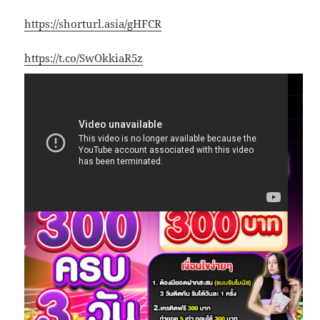
https://shorturl.asia/gHFCR
https://t.co/SwOkkiaR5z