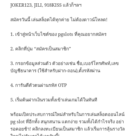
JOKER123, JILI, 918KISS แล้วก็ฯลฯ
สมัครวันนี้ เล่นสล็อตได้ทุกค่าย ไม่ต้องดาวน์โหลด!
1. เข้าสู่หน้าเว็บไซต์ของ pgslots ที่คุณอยากสมัคร
2. คลิกที่ปุ่ม “สมัครเป็นสมาชิก”
3. กรอกข้อมูลส่วนตัว ตัวอย่างเช่น ชื่อ,เบอร์โทรศัพท์,เลข
บัญชีธนาคาร (ใช้สำหรับฝาก-ถอน),ตั้งรหัสผ่าน
4. การันตีตัวตนผ่านรหัส OTP
5. เริ่มต้นฝากเงินรวมทั้งเข้าเล่นเกมได้ในทันที
พร้อมเปิดประสบการณ์ใหม่สำหรับในการเล่นสล็อตออนไลน์
pg slot ที่อีกทั้ง สนุกสนาน แตกง่าย รวมทั้งได้กำไรจริง อย่า
รอคอยช้า! คลิกลงทะเบียนเป็นสมาชิก แล้วเริ่มการลุ้นรางวัล
ใหญ่ไปกับเราได้เลยวันนี้!