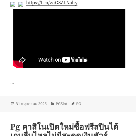
https://t.co/wiG8ZLNahy
…
เขียน
หมวด
ป้าย
31 พฤษภาคม 2025
PGSlot
PG
เมื่อ
หมู่
กำกับ
Pg คาสิโนเปิดใหม่ซื้อฟรีสปินได้
เกมลื่นไหลไม่มีสะดุดเงินชัวร์