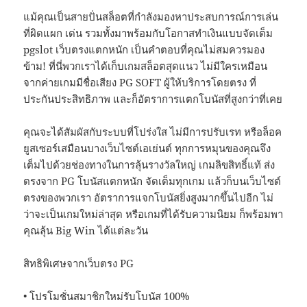
แม้คุณเป็นสายปั่นสล็อตที่กำลังมองหาประสบการณ์การเล่น
ที่ผิดแผก เด่น รวมทั้งมาพร้อมกับโอกาสทำเงินแบบจัดเต็ม
pgslot เว็บตรงแตกหนัก เป็นคำตอบที่คุณไม่สมควรมอง
ข้าม! ที่นี่พวกเราได้เก็บเกมสล็อตสุดแนว ไม่มีใครเหมือน
จากค่ายเกมมีชื่อเสียง PG SOFT ผู้ให้บริการโดยตรง ที่
ประกันประสิทธิภาพ และก็อัตราการแตกโบนัสที่สูงกว่าที่เคย
คุณจะได้สัมผัสกับระบบที่โปร่งใส ไม่มีการปรับเรท หรือล็อค
ยูสเซอร์เสมือนบางเว็บไซต์เอเย่นต์ ทุกการหมุนของคุณจึง
เต็มไปด้วยช่องทางในการลุ้นรางวัลใหญ่ เกมลิขสิทธิ์แท้ ส่ง
ตรงจาก PG โบนัสแตกหนัก จัดเต็มทุกเกม แล้วก็บนเว็บไซต์
ตรงของพวกเรา อัตราการแจกโบนัสยิ่งสูงมากขึ้นไปอีก ไม่
ว่าจะเป็นเกมใหม่ล่าสุด หรือเกมที่ได้รับความนิยม ก็พร้อมพา
คุณลุ้น Big Win ได้แต่ละวัน
สิทธิพิเศษจากเว็บตรง PG
• โปรโมชั่นสมาชิกใหม่รับโบนัส 100%