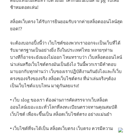
ตอบแทนไม่เคยทราบด้วยนะ ใครกันแน่เป็นสาย pg รีบเลย
ช้าหมดอดเล่น!
สล็อตเว็บตรง ได้รับการยินยอมรับจากค่ายสล็อตออนไลน์สุด
ยอด!?
จะต้องบอกอปิ้งนี้ว่า เว็บไซต์ของพวกเราออกจะเป็นเว็บที่ได้
รับมาตรฐานเป็นอย่างยิ่ง ถึงในประเทศไทย หลายๆท่าน
บางทีก็อาจจะยังมองไม่ออก ไหมทราบว่า เว็บสล็อตออนไลน์
น่าเล่นหรือเว็บไซต์ตรงมันเป็นยังไง วันนี้พวกเรามีคำตอบ
มาบอกกับทุกท่านว่า เว็บของเราปฏิบัติงานกันยังไงและก็เว็บ
ตรงของจริงของจริง สล็อตเว็บไซต์ตรง ที่น่าเล่นจริงๆต้อง
เป็นเว็บไซต์แบบไหน มาดูกันลยแรง!
• เว็บ slog ของเรา ต้องผ่านการคัดสรรจากเว็บสล็อต
ออนไลน์เยอะแยะทั่วโลกที่ลงทะเบียนตรวจทานคุณสมบัติ
เว็บไซต์ เพื่อจะขึ้นเป็น สล็อตเว็บไซต์ตรง อย่างแม่นยำ
• เว็บไซต์ที่จะได้เป็น สล็อตเว็บตรง เว็บตรง ควรมีความ