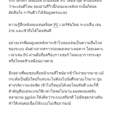
จริง ใครที่กำลังมองหาเกมสล็อต PG ใหม่ล่าสุด หรือยังลังเล
ว่าจะเล่นดีไหม ลองอ่านรีวิวนี้ก่อนและหลังจากนั้นก็ค่อย
ตัดสินใจ การันตีว่าได้ข้อมูลครบแน่ๆ
ความรู้สึกหลังลองเล่นสล็อต
PG
เวอร์ชันใหม่ ระบบลื่น เล่น
ง่าย และเข้าถึงได้โดยทันที
อย่างแรกที่ผมดูเลยหลังจากเข้าไปลองเล่นเป็นความลื่นไถล
ของระบบ มันต่างจากคราวก่อนพอเหมาะพอควร โดยเฉพาะ
เวลาเล่น PG ผ่านมือถือหรือบราวเซอร์ ไม่พบอาการกระตุก
หรือโหลดช้าเสมือนบางค่าย
อีกอย่างที่ผมชอบคือหน้าเกมดีไซน์มาเข้าใจง่ายมากมาย แม้
กระทั่งเป็นมือใหม่ก็แทบจะไม่ต้องไปนั่งศึกษาอะไรมาก ปุ่ม
ต่างๆจัดวางแจ่มชัด เข้าไปก็หมุนได้เลยโดยทันที และก็ที่
สำคัญคือแต่ละเกมใช้เวลาโหลดไม่นาน ผมทดลองสลับ
หลายเกม pgslot ก็ยังคิดว่าระบบเสถียรดี ไม่มีหลุดกลางคัน
ทำให้เล่นต่อเนื่องได้แบบไม่เสียอารมณ์