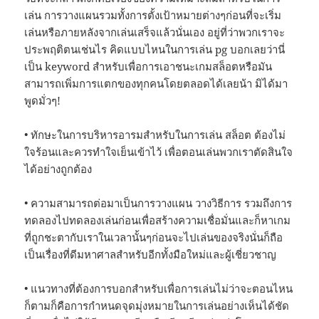
เล่น การวางแผนรวมทั้งการตั้งเป้าหมายต่างๆก่อนที่จะเริ่ม
เล่นหรือภายหลังจากเล่นเสร็จแล้วนั่นเอง อยู่ที่ว่าพวกเราจะ
ประพฤติตนเช่นไร คิดแบบไหนในการเล่น pg บอกเลยว่านี่
เป็น keyword สำหรับเพื่อการเอาชนะเกมสล็อตหรือมัน
สามารถเพิ่มการแตกของทุกคนโดยตลอดได้เลยน้า มิได้มา
พูดมั่วๆ!
• ทักษะในการบริหารอารมสำหรับในการเล่น สล็อต ต้องไม่
ใจร้อนและควรทำใจเย็นเข้าไว้ เพื่อตอนเล่นพวกเราตัดสินใจ
ได้อย่างถูกต้อง
• ความสามารถต่อมาเป็นการวางแผน วางวิธีการ รวมถึงการ
ทดลองไปทดลองเล่นก่อนเพื่อสร้างความเชื่อมั่นและก็หาเกม
ที่ถูกชะตากับเราในเวลานั้นๆก่อนจะไปเล่นของจริงนั่นก็ถือ
เป็นเรื่องที่ดีมหาศาลสำหรับอีกทั้งมือใหม่และผู้เชี่ยวชาญ
• แนวทางที่ต้องการบอกสำหรับเพื่อการเล่นไม่ว่าจะตอนไหน
ก็ตามก็คือการกำหนดจุดมุ่งหมายในการเล่นอย่างเห็นได้ชัด