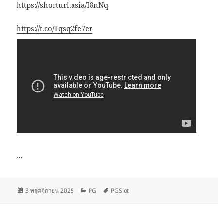
https://shorturl.asia/I8nNq
https://t.co/Tqsq2fe7er
…
เขียน
หมวด
ป้าย
3 พฤศจิกายน 2025
PG
PGSlot
เมื่อ
หมู่
กำกับ