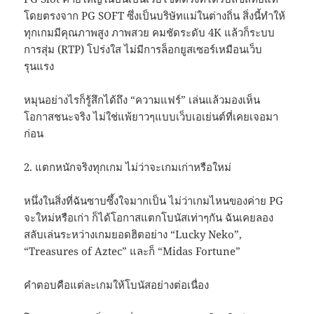
โดยตรงจาก PG SOFT ซึ่งเป็นบริษัทแม่ในต่างถิ่น สิ่งนี้ทำให้
ทุกเกมมีคุณภาพสูง ภาพสวย คมชัดระดับ 4K แล้วก็ระบบ
การสุ่ม (RTP) โปร่งใส ไม่มีการล็อกยูสเซอร์เหมือนเว็บ
รุนแรง
หมุนอย่างไรก็รู้สึกได้ถึง “ความแฟร์” เล่นแล้วมองเห็น
โอกาสชนะจริง ไม่ใช่แพ้ยาวๆแบบเว็บเอเย่นต์ที่เคยเจอมา
ก่อน
2. แตกหนักจริงทุกเกม ไม่ว่าจะเกมเก่าหรือใหม่
หนึ่งในสิ่งที่ฉันซาบซึ้งใจมากเป็น ไม่ว่าเกมไหนของค่าย PG
จะใหม่หรือเก่า ก็ได้โอกาสแตกโบนัสเท่าๆกัน ฉันเคยลอง
สลับเล่นระหว่างเกมยอดฮิตอย่าง “Lucky Neko”,
“Treasures of Aztec” และก็ “Midas Fortune”
คำตอบคือแต่ละเกมให้โบนัสอย่างต่อเนื่อง