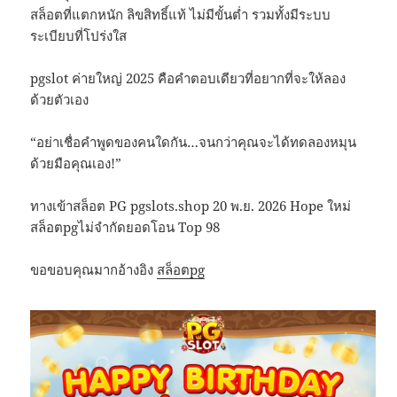
สล็อตที่แตกหนัก ลิขสิทธิ์แท้ ไม่มีขั้นต่ำ รวมทั้งมีระบบ
ระเบียบที่โปร่งใส
pgslot ค่ายใหญ่ 2025 คือคำตอบเดียวที่อยากที่จะให้ลอง
ด้วยตัวเอง
“อย่าเชื่อคำพูดของคนใดกัน…จนกว่าคุณจะได้ทดลองหมุน
ด้วยมือคุณเอง!”
ทางเข้าสล็อต PG pgslots.shop 20 พ.ย. 2026 Hope ใหม่
สล็อตpgไม่จำกัดยอดโอน Top 98
ขอขอบคุณมากอ้างอิง
สล็อตpg