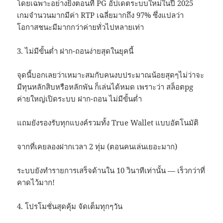
โดยเฉพาะอย่างยิ่งตอนที่ PG อัปเดตระบบใหม่ในปี 2025
เกมจำนวนมากมีค่า RTP เฉลี่ยมากถึง 97% ซึ่งแปลว่า
โอกาสชนะมีมากกว่าค่ายทั่วไปหลายเท่า
3. ไม่มีขั้นต่ำ ฝาก-ถอนง่ายสุดในยุคนี้
จุดนี้บอกเลยว่าเหมาะสมกับคนงบประมาณน้อยสุดๆไม่ว่าจะ
มีทุนหลักสิบหรือหลักพัน ก็เล่นได้หมด เพราะว่า สล็อตpg
ค่ายใหญ่เปิดระบบ ฝาก-ถอน ไม่มีขั้นต่ำ
แถมยังรองรับทุกแบงค์รวมทั้ง True Wallet แบบอัตโนมัติ
จากที่เคยลองฝากเวลา 2 ทุ่ม (ตอนคนเล่นเยอะมาก)
ระบบยังทำรายการเสร็จด้านใน 10 วินาทีเท่านั้น — เร็วกว่าที่
คาดไว้มาก!
4. โปรโมชั่นสุดคุ้ม จัดเต็มทุกๆวัน