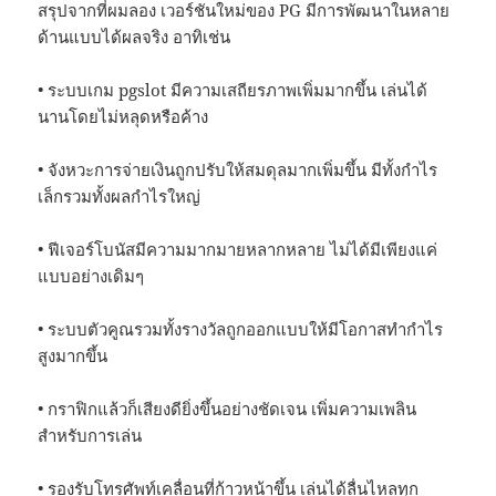
สรุปจากที่ผมลอง เวอร์ชันใหม่ของ PG มีการพัฒนาในหลาย
ด้านแบบได้ผลจริง อาทิเช่น
• ระบบเกม pgslot มีความเสถียรภาพเพิ่มมากขึ้น เล่นได้
นานโดยไม่หลุดหรือค้าง
• จังหวะการจ่ายเงินถูกปรับให้สมดุลมากเพิ่มขึ้น มีทั้งกำไร
เล็กรวมทั้งผลกำไรใหญ่
• ฟีเจอร์โบนัสมีความมากมายหลากหลาย ไม่ได้มีเพียงแค่
แบบอย่างเดิมๆ
• ระบบตัวคูณรวมทั้งรางวัลถูกออกแบบให้มีโอกาสทำกำไร
สูงมากขึ้น
• กราฟิกแล้วก็เสียงดียิ่งขึ้นอย่างชัดเจน เพิ่มความเพลิน
สำหรับการเล่น
• รองรับโทรศัพท์เคลื่อนที่ก้าวหน้าขึ้น เล่นได้ลื่นไหลทุก