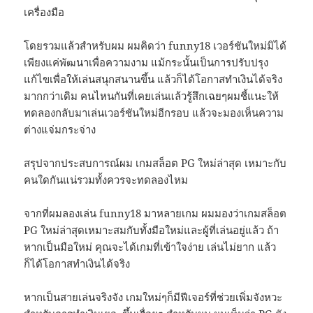
เครื่องมือ
โดยรวมแล้วสำหรับผม ผมคิดว่า funny18 เวอร์ชันใหม่มิได้
เพียงแค่พัฒนาเพื่อความงาม แม้กระนั้นเป็นการปรับปรุง
แก้ไขเพื่อให้เล่นสนุกสนานขึ้น แล้วก็ได้โอกาสทำเงินได้จริง
มากกว่าเดิม คนไหนกันที่เคยเล่นแล้วรู้สึกเฉยๆผมชี้แนะให้
ทดลองกลับมาเล่นเวอร์ชันใหม่อีกรอบ แล้วจะมองเห็นความ
ต่างแจ่มกระจ่าง
สรุปจากประสบการณ์ผม เกมสล็อต PG ใหม่ล่าสุด เหมาะกับ
คนใดกันแน่รวมทั้งควรจะทดลองไหม
จากที่ผมลองเล่น funny18 มาหลายเกม ผมมองว่าเกมสล็อต
PG ใหม่ล่าสุดเหมาะสมกับทั้งมือใหม่และผู้ที่เล่นอยู่แล้ว ถ้า
หากเป็นมือใหม่ คุณจะได้เกมที่เข้าใจง่าย เล่นไม่ยาก แล้ว
ก็ได้โอกาสทำเงินได้จริง
หากเป็นสายเล่นจริงจัง เกมใหม่ๆก็มีฟีเจอร์ที่ช่วยเพิ่มจังหวะ