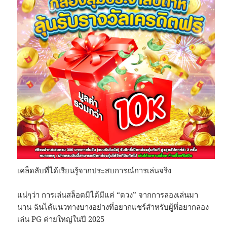
เคล็ดลับที่ได้เรียนรู้จากประสบการณ์การเล่นจริง
แน่ๆว่า การเล่นสล็อตมิได้มีแค่ “ดวง” จากการลองเล่นมา
นาน ฉันได้แนวทางบางอย่างที่อยากแชร์สำหรับผู้ที่อยากลอง
เล่น PG ค่ายใหญ่ในปี 2025