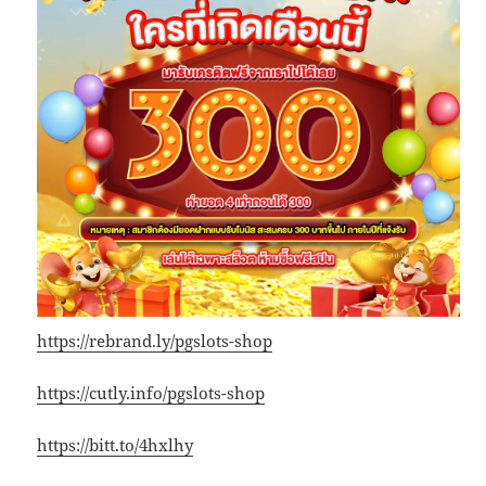
https://rebrand.ly/pgslots-shop
https://cutly.info/pgslots-shop
https://bitt.to/4hxlhy