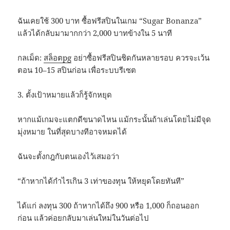
ฉันเคยใช้ 300 บาท ซื้อฟรีสปินในเกม “Sugar Bonanza”
แล้วได้กลับมามากกว่า 2,000 บาทข้างใน 5 นาที
กลเม็ด:
สล็อตpg
อย่าซื้อฟรีสปินชิดกันหลายรอบ ควรจะเว้น
ตอน 10–15 สปินก่อน เพื่อระบบรีเซต
3. ตั้งเป้าหมายแล้วก็รู้จักหยุด
หากแม้เกมจะแตกดีขนาดไหน แม้กระนั้นถ้าเล่นโดยไม่มีจุด
มุ่งหมาย ในที่สุดบางทีอาจหมดได้
ฉันจะตั้งกฎกับตนเองไว้เสมอว่า
“ถ้าหากได้กำไรเกิน 3 เท่าของทุน ให้หยุดโดยทันที”
ได้แก่ ลงทุน 300 ถ้าหากได้ถึง 900 หรือ 1,000 ก็ถอนออก
ก่อน แล้วค่อยกลับมาเล่นใหม่ในวันต่อไป