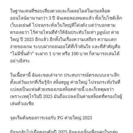
ในฐานะคนที่ชอบเสี่ยงดวงและก็เผลอไผลในเกมสล็อต
ออนไลน์มานานกว่า 3 ปี ฉันเคยลองหมดแล้ว ทั้งเว็บไซต์เล็ก
เว็บเอเย่นต์ ไปจนกระทั่งเว็บใหญ่ที่โด่งดัง แต่ว่าบอกตาม
ตรงเลยว่า ไร้ค่ายไหนที่ทำให้ฉันประทับใจเท่า pgslot ค่าย
ใหญ่ ปี 2025 อีกแล้ว อีกทั้งในเรื่องความเสถียร ความแตก
ง่ายของเกม ระบบฝากถอนออโต้ที่เร็วทันใจ และที่สำคัญคือ
“ไม่มีขั้นต่ำ” จะฝาก 1 บาท หรือ 100 บาท ก็สามารถเล่นได้
อย่างอิสระ
ในเนื้อหานี้ ฉันจะขอเล่าจาก ประสบการณ์ตรงแบบเจาะลึก
ตั้งแต่วันแรกที่เริ่มรู้จัก สล็อตpg ค่ายใหญ่ ไปจนกระทั่งวันที่
แปลงเป็นแฟนตัวยงของเกมสล็อตค่ายนี้ และก็เหตุผลว่า
เพราะเหตุไรในปี 2025 มันถึงแปลงเป็นค่ายสล็อตที่ครองใจผู้
เล่นทั่วเอเชีย
จุดเริ่มต้นของการเจอกับ PG ค่ายใหญ่ 2025
ย้อนกลับไปเมื่อตอนต้นปี 2025 ฉันมองเห็นเพื่อนฝูงในกลุ่ม