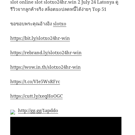
slot online slot slotxo24hr.win 2 July 24 Latonya ดู
รีวิวจากลูกค้าจริง สล็อตxoปลดหนี้ได้ง่ายๆ Top 51
ขอขอบพระคุณอ้างอิง
slotxo
https://bit.ly/slotxo24hr-win
https://rebrand.ly/slotxo24hr-win
https://wow.in.th/slotxo24hr-win
https://t.co/VIe5WsRFrc
https://cutt.ly/xeqHoOGC
http://gg.gg/1apddo