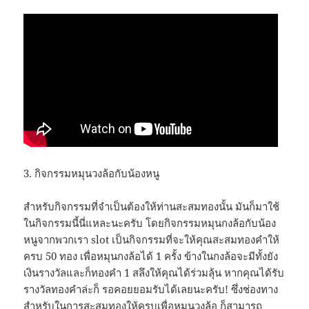
3. กิจกรรมหมุนวงล้อกับน้องหนู
สำหรับกิจกรรมที่จำเป็นต้องให้ท่านสะสมทองนั้น มันก็มาใช้
ในกิจกรรมนี้นี่แหละนะครับ โดยกิจกรรมหมุนกงล้อกับน้อง
หนูจากพวกเรา slot เป็นกิจกรรมที่จะให้คุณสะสมทองคำให้
ครบ 50 ทอง เพื่อหมุนกงล้อได้ 1 ครั้ง ข้างในกงล้อจะมีทั้งยัง
เงินรางวัลและก็ทองคำ 1 สลึงให้คุณได้ร่วมลุ้น หากคุณได้รับ
รางวัลทองคำล่ะก็ รอคอยยอมรับได้เลยนะครับ! ซึ่งช่องทาง
สำหรับในการสะสมทองให้ครบเพื่อหมุนวงล้อ ก็สามารถ