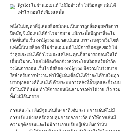
Pgslot ไม่ผ่านเอเย่นต์ ไม่มีอย่างต่ำ ไม่ล็อคยูส เล่นได้
เท่าไร ถอนได้เพียงแค่นั้น
หนึ่งในปัญหาที่ผู้เล่นสล็อตมักพบเป็นการถูกล็อคยูสหรือการ
ปิดบัญชีเมื่อเล่นได้กำไรมากมาย แม้กระนั้นปัญหานี้จะไม่
เกิดขึ้นกับเว็บ ordigros อย่างแน่นอน เพราะเหตุว่าเว็บไซต์
แห่งนี้เป็น สล็อต ที่ไม่ผ่านเอเย่นต์ ไม่มีการล็อคยูสเซอร์ ไม่
ว่าคุณจะเล่นได้กำไรเยอะแค่ไหน คุณก็สามารถถอนเงินได้
เต็มปริมาณ โดยไม่ต้องวิตกกังวลว่าจะโดนล็อคหรือจำกัด
วงเงินการถอน เว็บไซต์สล็อต ordigros มีความโปร่งสบาย
ใสสำหรับการทำงาน ทำให้ผู้เล่นเชื่อมั่นได้ว่าจะได้รับเงินทุก
บาททุกสตางค์ที่เล่นได้ ด้วยระบบการคลังที่ล้ำยุคและก็ระบบ
อัตโนมัติที่แม่น ทำให้การถอนเงินสามารถทำได้ง่าย เร็ว รวม
ทั้งไม่มีอันตราย
การเล่น slot ยังมีจุดเด่นอื่นๆอาทิเช่น ระบบการเล่นที่ไม่มี
การปรับแต่งผลหรือควบคุมการออกรางวัล ทำให้การเล่นมี
ความยุติธรรมและไม่มีการเอาเปรียบผู้เล่น ยิ่งกว่านั้น