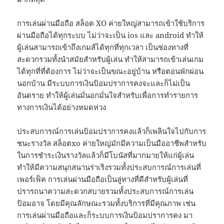
การเล่นผ่านมือถือ สล็อต XO ค่ายใหญ่สามารถเข้าใช้บริการ
ผ่านมือถือได้ทุกระบบ ไม่ว่าจะเป็น ios และ android ทำให้
ผู้เล่นสามารถเข้าถึงเกมส์ได้ทุกที่ทุกเวลา เป็นช่องทางที่
สะดวกรวมทั้งนำสมัยสำหรับผู้เล่น ทำให้สามารถเข้าเล่นเกม
ได้ทุกที่ที่ต้องการ ไม่ว่าจะเป็นขณะอยู่บ้าน หรือตอนพักผ่อน
นอกบ้าน มีระบบการเงินป้อมปราการคงจะและก็ไม่เป็น
อันตราย ทำให้ผู้เล่นมั่นอกมั่นใจสำหรับเพื่อการทำรายการ
ทางการเงินได้อย่างหมดห่วง
ประสบการณ์การเล่นป้อมปราการคงแล้วก็เพลินใจไปกับการ
ชนะรางวัล สล็อตxo ค่ายใหญ่มักมีความเป็นมืออาชีพสำหรับ
ในการชำระเงินรางวัลแล้วก็มีโบนัสที่มากมายให้แก่ผู้เล่น
ทำให้มีความสนุกสนานร่าเริงรวมทั้งประสบการณ์การเล่นที่
เพอร์เฟ็ค การเล่นผ่านมือถือเป็นลู่ทางที่ดีสำหรับผู้เล่นที่
ปรารถนาความสะดวกสบายรวมทั้งประสบการณ์การเล่น
ป้อมอาจ โดยมีคุณลักษณะรวมทั้งบริการที่มีคุณภาพ เช่น
การเล่นผ่านมือถือและก็ระบบการเงินป้อมปราการคง มา