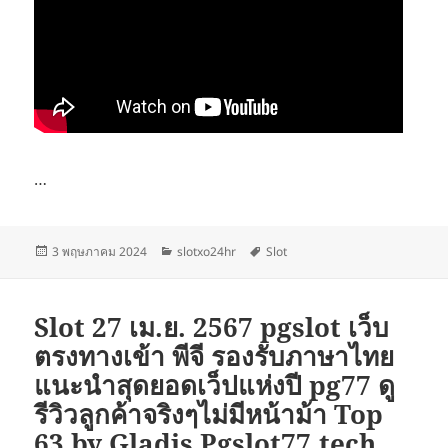
…
เขียน
หมวด
ป้าย
3 พฤษภาคม 2024
slotxo24hr
Slot
เมื่อ
หมู่
กำกับ
Slot 27 เม.ย. 2567 pgslot เว็บ
ตรงทางเข้า พีจี รองรับภาษาไทย
แนะนำสุดยอดเว็ปแห่งปี pg77 ดู
รีวิวลูกค้าจริงๆไม่มีหน้าม้า Top
63 by Gladis Pgslot77.tech