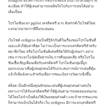
ordigros ยังให้การบริการที่บรรเจิดแล้วก็เอาใจใส่ในทุกราย
ละเอียด ทำให้ผู้เล่นสามารถเพลินใจไปกับการเล่นได้อย่าง
เต็มเปี่ยม
โปรโมชั่นแจก pgslot เครดิตฟรี มาก สังสรรค์เว็บไซต์ใหม่
แจกมากมายกว่าที่อื่นๆแน่นอน
เว็บไซต์ ordigros ยังเป็นที่รู้จักกันดีในเรื่องของโปรโมชั่นที่
เยอะแล้วก็คุ้มค่าที่สุด ไม่ว่าจะเป็นการแจกเครดิตฟรีสำหรับ
สมาชิกใหม่ หรือโปรโมชั่นพิเศษที่จัดให้กับผู้เล่นเก่า อย่าง
เช่น การแจกโบนัสเมื่อฝากเงิน การคืนยอดเสีย หรือโปรโม
ชั่นเชื้อเชิญเพื่อนเพื่อรับเครดิตฟรี โปรโมชั่นกลุ่มนี้ถูก
ออกแบบมาเพื่อผู้เล่นทุกคนได้รับประสบการณ์การเล่นที่คุ้ม
แล้วก็เพิ่มจังหวะสำหรับเพื่อการชนะเงินรางวัลมากยิ่งขึ้น
สล็อต เป็นอีกหนึ่งคุณลักษณะเด่นที่ผู้เล่นทุกคนต่างสนใจ
เพราะการได้รับเครดิตฟรีทำให้ผู้เล่นสามารถทดลองเล่นเกม
ได้โดยไม่จำเป็นต้องใช้เงินลงทุนส่วนตัว และถ้าหากชนะเกม
ก็สามารถเบิกเงินได้จริง เว็บ ordigros มีการแจกเครดิตฟรี