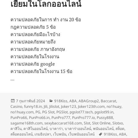
เยี่ยมในโลกออนไลน์
ความปลอดภัยในการ ทํา งาน 20 ข้อ
กฎความปลอดภัย 5 ข้อ
ความปลอดภัยมีอะไรบ้าง
ความปลอดภัยหมายถึง
ความปลอดภัย ภาษาอังกฤษ
ความปลอดภัยในโรงงาน
ความปลอดภัย google
ความปลอดภัยในโรงงาน 15 ข้อ
…
เขียน
หมวด
7 กุมภาพันธ์ 2024
918Kiss
,
ABA
,
ABAGroup2
,
Baccarat
,
เมื่อ
หมู่
Casino
,
funny18.in
,
Jili
,
Jilislot
,
Joker123
,
Joker123th.com
,
no1huay
,
no1huay.com
,
PG
,
PG Slot
,
PGSlot
,
pgslot77.tech
,
pgslot99.in
,
PunPro66
,
PunPro66.in
,
PunPro777
,
PunPro777.io
,
Pussy888
,
sagame168th.com
,
sexybaccarat168.com
,
Slot
,
Slot Online
,
Slotxo
,
คาสิโน
,
คาสิโนออนไลน์
,
บาคาร่า
,
บาคาร่าออนไลน์
,
พนันออนไลน์
,
สล็อต
,
ป้าย
สล็อตออนไลน์
,
เกมยิงปลา
,
เว็บพนัน
,
เว็บพนันออนไลน์
918Kiss
,
ABA
,