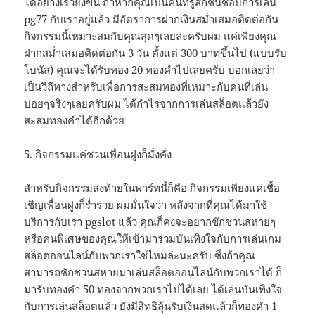
ได้อย่างเร็วยิ่งขึ้น ถ้าหากคุณเป็นคนที่รู้สึกชื่นชอบการเล่น
pg77 กับเราอยู่แล้ว มีอัตราการฝากเงินสม่ำเสมอติดต่อกัน
กิจกรรมนี้เหมาะสมกับคุณสุดๆเลยล่ะครับผม แค่เพียงคุณ
ฝากสม่ำเสมอติดต่อกัน 3 วัน ตั้งแต่ 300 บาทขึ้นไป (แบบรับ
โบนัส) คุณจะได้รับทอง 20 ทองคำไปเลยครับ บอกเลยว่า
เป็นวิถีทางสำหรับเพื่อการสะสมทองที่เหมาะกับคนที่เล่น
บ่อยๆจริงๆเลยครับผม ได้กำไรจากการเล่นสล็อตแล้วยัง
สะสมทองคำได้อีกด้วย
5. กิจกรรมแค่ชวนเพื่อนฝูงก็มั่งคั่ง
สำหรับกิจกรรมส่งท้ายในพาร์ทนี้ก็คือ กิจกรรมเพียงแค่เชื้อ
เชิญเพื่อนฝูงก็ร่ำรวย ผมมั่นใจว่า หลังจากที่คุณได้มาใช้
บริการกับเรา pgslot แล้ว คุณก็คงจะอยากชักชวนสหายๆ
หรือคนพิเศษของคุณให้เข้ามาร่วมบันเทิงใจกับการเล่นเกม
สล็อตออนไลน์กับพวกเราใช่ไหมล่ะนะครับ ซึ่งถ้าคุณ
สามารถชักชวนสหายมาเล่นสล็อตออนไลน์กับพวกเราได้ ก็
มารับทองคำ 50 ทองจากพวกเราไปได้เลย ได้เล่นบันเทิงใจ
กับการเล่นสล็อตแล้ว ยังมีสิทธิลุ้นรับเงินสดแล้วก็ทองคำ 1