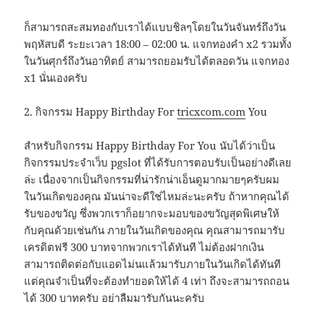
ก็สามารถสะสมทองกับเราได้แบบชิลๆโดยในวันจันทร์ถึงวัน
พฤหัสบดี ระยะเวลา 18:00 – 02:00 น. แจกทองคำ x2 รวมทั้ง
ในวันศุกร์ถึงวันอาทิตย์ สามารถยอมรับได้ตลอดวัน แจกทอง
x1 นั่นเองครับ
2. กิจกรรม Happy Birthday For
tricxcom.com
You
สำหรับกิจกรรม Happy Birthday For You นับได้ว่าเป็น
กิจกรรมประจำเว็บ pgslot ที่ได้รับการตอบรับเป็นอย่างดีเลย
ล่ะ เนื่องจากเป็นกิจกรรมที่น่ารักน่าเอ็นดูมากมายๆครับผม
ในวันเกิดของคุณ มันน่าจะดีใช่ไหมล่ะนะครับ ถ้าหากคุณได้
รับของขวัญ ซึ่งพวกเราก็อยากจะมอบของขวัญสุดพิเศษให้
กับคุณด้วยเช่นกัน ภายในวันเกิดของคุณ คุณสามารถมารับ
เครดิตฟรี 300 บาทจากพวกเราได้ทันที ไม่ต้องฝากเงิน
สามารถติดต่อกับแอดไม่นแล้วมารับภายในวันเกิดได้ทันที
แต่คุณจำเป็นที่จะต้องทำยอดให้ได้ 4 เท่า ถึงจะสามารถถอน
ได้ 300 บาทครับ อย่าลืมมารับกันนะครับ