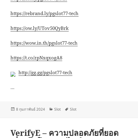
https://rebrand.ly/pgslot77-tech
https://ow.ly/UTov50QyBrk
https://wow.in.th/pgslot77-tech
https://t.co/zpNxqxogA8
http://gg.gg/pgslot77-tech
…
เขียน
หมวด
ป้าย
8 กุมภาพันธ์ 2024
Slot
Slot
เมื่อ
หมู่
กำกับ
VerifyE – ความปลอดภัยที่ยอด