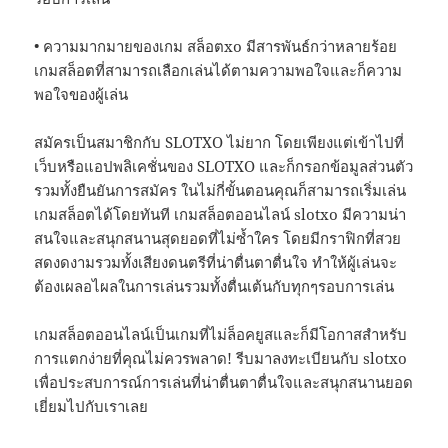
• ความมากมายของเกม สล็อตxo มีสารพันธ์กว่าหลายร้อย
เกมสล็อตที่สามารถเลือกเล่นได้ตามความพอใจและก็ความ
พอใจของผู้เล่น
สมัครเป็นสมาชิกกับ SLOTXO ไม่ยาก โดยเพียงแต่เข้าไปที่
เว็บหรือแอปพลิเคชั่นของ SLOTXO และก็กรอกข้อมูลส่วนตัว
รวมทั้งยืนยันการสมัคร ในไม่กี่ขั้นตอนคุณก็สามารถเริ่มเล่น
เกมสล็อตได้โดยทันที เกมสล็อตออนไลน์ slotxo มีความน่า
สนใจและสนุกสนานสุดยอดที่ไม่ซ้ำใคร โดยมีกราฟิกที่สวย
สดงดงามรวมทั้งเสียงดนตรีที่น่าตื่นตาตื่นใจ ทำให้ผู้เล่นจะ
ต้องเผลอไผลในการเล่นรวมทั้งตื่นเต้นกับทุกๆรอบการเล่น
เกมสล็อตออนไลน์เป็นเกมที่ไม่ล็อคยูสและก็มีโอกาสสำหรับ
การแตกง่ายที่คุณไม่ควรพลาด! รีบมาลงทะเบียนกับ slotxo
เพื่อประสบการณ์การเล่นที่น่าตื่นตาตื่นใจและสนุกสนานยอด
เยี่ยมไปกับเราเลย