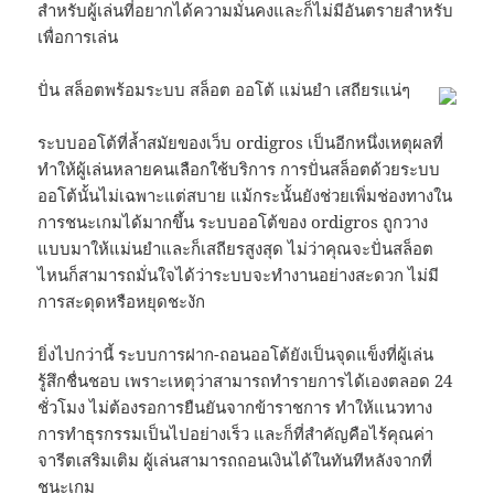
สำหรับผู้เล่นที่อยากได้ความมั่นคงและก็ไม่มีอันตรายสำหรับ
เพื่อการเล่น
ปั่น สล็อตพร้อมระบบ สล็อต ออโต้ แม่นยำ เสถียรแน่ๆ
ระบบออโต้ที่ล้ำสมัยของเว็บ ordigros เป็นอีกหนึ่งเหตุผลที่
ทำให้ผู้เล่นหลายคนเลือกใช้บริการ การปั่นสล็อตด้วยระบบ
ออโต้นั้นไม่เฉพาะแต่สบาย แม้กระนั้นยังช่วยเพิ่มช่องทางใน
การชนะเกมได้มากขึ้น ระบบออโต้ของ ordigros ถูกวาง
แบบมาให้แม่นยำและก็เสถียรสูงสุด ไม่ว่าคุณจะปั่นสล็อต
ไหนก็สามารถมั่นใจได้ว่าระบบจะทำงานอย่างสะดวก ไม่มี
การสะดุดหรือหยุดชะงัก
ยิ่งไปกว่านี้ ระบบการฝาก-ถอนออโต้ยังเป็นจุดแข็งที่ผู้เล่น
รู้สึกชื่นชอบ เพราะเหตุว่าสามารถทำรายการได้เองตลอด 24
ชั่วโมง ไม่ต้องรอการยืนยันจากข้าราชการ ทำให้แนวทาง
การทำธุรกรรมเป็นไปอย่างเร็ว และก็ที่สำคัญคือไร้คุณค่า
จารีตเสริมเติม ผู้เล่นสามารถถอนเงินได้ในทันทีหลังจากที่
ชนะเกม