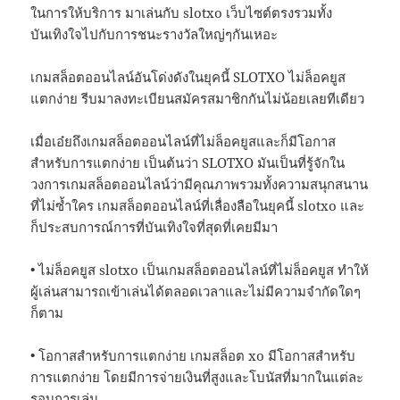
ในการให้บริการ มาเล่นกับ slotxo เว็บไซต์ตรงรวมทั้ง
บันเทิงใจไปกับการชนะรางวัลใหญ่ๆกันเหอะ
เกมสล็อตออนไลน์อันโด่งดังในยุคนี้ SLOTXO ไม่ล็อคยูส
แตกง่าย รีบมาลงทะเบียนสมัครสมาชิกกันไม่น้อยเลยทีเดียว
เมื่อเอ๋ยถึงเกมสล็อตออนไลน์ที่ไม่ล็อคยูสและก็มีโอกาส
สำหรับการแตกง่าย เป็นต้นว่า SLOTXO มันเป็นที่รู้จักใน
วงการเกมสล็อตออนไลน์ว่ามีคุณภาพรวมทั้งความสนุกสนาน
ที่ไม่ซ้ำใคร เกมสล็อตออนไลน์ที่เลื่องลือในยุคนี้ slotxo และ
ก็ประสบการณ์การที่บันเทิงใจที่สุดที่เคยมีมา
• ไม่ล็อคยูส slotxo เป็นเกมสล็อตออนไลน์ที่ไม่ล็อคยูส ทำให้
ผู้เล่นสามารถเข้าเล่นได้ตลอดเวลาและไม่มีความจำกัดใดๆ
ก็ตาม
• โอกาสสำหรับการแตกง่าย เกมสล็อต xo มีโอกาสสำหรับ
การแตกง่าย โดยมีการจ่ายเงินที่สูงและโบนัสที่มากในแต่ละ
รอบการเล่น