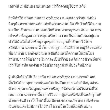
เล่นที่นี่ไม่มีอันตรายแน่นอน มีรีวิวจากผู้ใช้งานจริง!
สิ่งที่ทำให้ สล็อตเว็บตรง ordigros สะดุดตากว่าคู่แข่งขัน
อื่นๆคือความปลอดภัยแล้วก็ความน่านับถือ เว็บไซต์นี้มีระบบ
ระเบียบรักษาความปลอดภัยที่ตามมาตรฐานระดับสากล การ
เข้ารหัสข้อมูลและการดูแลรักษาความเป็นส่วนตัวของผู้เล่น
ทำให้มั่นใจได้ว่าข้อมูลทุกๆอย่างจะถูกเก็บรักษาไว้โดย
สวัสดิภาพ นอกจากนี้ เว็บ ordigros ยังมีรีวิวจากผู้ใช้งานจริง
ที่มากมาย บอกถึงความน่าเชื่อถือแล้วก็ความเป็นมือโปร
สำหรับการให้บริการ ไม่ว่าจะเป็นรีวิวประเด็นการชำระเงินที่
เร็ว โบนัสที่แตกง่าย หรือบริการลูกค้าที่มีประสิทธิภาพ
ผู้เล่นที่เลือกใช้บริการกับ สล็อต ordigros สามารถมั่นอก
มั่นใจได้ว่า ทุกการพนันจะไม่เป็นอันตราย แล้วก็ข้อมูลส่วน
ตัวของคุณจะไม่ถูกเผยแพร่หรือถูกใช้ประโยชน์ในทางที่ไม่
เหมาะสม นอกจากนั้น การรีวิวจากผู้เล่นจริงยังเป็นหลักฐานที่
ช่วยการันตีว่า เว็บไซต์นี้ไม่เพียงแค่ปลอดภัย แต่ว่ายังชำระ
เงินจริงและไม่มีการโกง ถือได้ว่าเป็นเว็บสล็อตที่เหมาะ