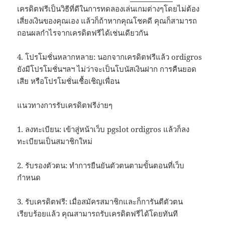
เครดิตฟรีเป็นวิธีที่ดีในการทดลองเล่นเกมต่างๆโดยไม่ต้อง
เสี่ยงเงินของคุณเอง แล้วก็ถ้าหากคุณโชคดี คุณก็สามารถ
ถอนผลกำไรจากเครดิตฟรีได้เช่นเดียวกัน
4. โปรโมชั่นหลากหลาย: นอกจากเครดิตฟรีแล้ว ordigros
ยังมีโปรโมชั่นฯลฯ ไม่ว่าจะเป็นโบนัสเงินฝาก การคืนยอด
เสีย หรือโปรโมชั่นเชื้อเชิญเพื่อน
แนวทางการรับเครดิตฟรีง่ายๆ
1. ลงทะเบียน: เข้าสู่หน้าเว็บ pgslot ordigros แล้วก็ลง
ทะเบียนเป็นสมาชิกใหม่
2. รับรองตัวตน: ทำการยืนยันตัวตนตามขั้นตอนที่เว็บ
กำหนด
3. รับเครดิตฟรี: เมื่อสมัครสมาชิกและก็การันตีตัวตน
เรียบร้อยแล้ว คุณสามารถรับเครดิตฟรีได้โดยทันที