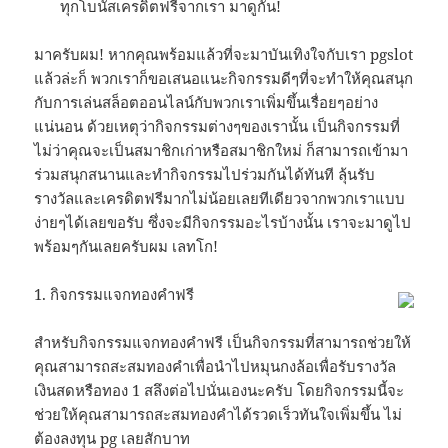
ทุกโบนัสเครดิตฟรีจากเรา มาดูกัน!
มาครับผม! หากคุณพร้อมแล้วที่จะมาบันเทิงใจกับเรา pgslot
แล้วล่ะก็ พวกเราก็ขอเสนอแนะกิจกรรมดีๆที่จะทำให้คุณสนุก
กับการเล่นสล็อตออนไลน์กับพวกเราเพิ่มขึ้นเรื่อยๆอย่าง
แน่นอน ด้วยเหตุว่ากิจกรรมต่างๆของเรานั้น เป็นกิจกรรมที่
ไม่ว่าคุณจะเป็นสมาชิกเก่าหรือสมาชิกใหม่ ก็สามารถเข้ามา
ร่วมสนุกสนานและทำกิจกรรมไปร่วมกันได้ทันที ลุ้นรับ
รางวัลและเครดิตฟรีมากไม่น้อยเลยทีเดียวจากพวกเราแบบ
ง่ายๆได้เลยขอรับ ซึ่งจะมีกิจกรรมอะไรบ้างนั้น เราจะมาดูไป
พร้อมๆกันเลยครับผม เลทโก!
1. กิจกรรมแจกทองคำฟรี
สำหรับกิจกรรมแจกทองคำฟรี เป็นกิจกรรมที่สามารถช่วยให้
คุณสามารถสะสมทองคำเพื่อนำไปหมุนกงล้อเพื่อรับรางวัล
เงินสดหรือทอง 1 สลึงต่อไปนั่นเองนะครับ โดยกิจกรรมนี้จะ
ช่วยให้คุณสามารถสะสมทองคำได้รวดเร็วทันใจเพิ่มขึ้น ไม่
ต้องลงทุน pg เลยสักบาท