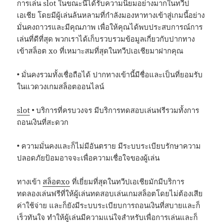
การเล่น slot ในขณะนี้ได้รับความนิยมอย่างมากในทวีป
เอเชีย โดยมีผู้เล่นล้นหลามที่กำลังมองหาทางเข้าสู่เกมนี้อย่าง
มั่นคงถาวรและมีคุณภาพ เพื่อให้คุณได้พบประสบการณ์การ
เล่นที่ดีที่สุด พวกเราได้เก็บรวบรวมข้อมูลเกี่ยวกับปากทาง
เข้าสล็อต xo ที่เหมาะสมที่สุดในทวีปเอเชียมาฝากคุณ
• มั่นคงรวมทั้งเชื่อถือได้ ปากทางเข้านี้มีชื่อและเป็นที่ยอมรับ
ในแวดวงเกมสล็อตออนไลน์
slot
• บริการที่ครบวงจร มีบริการทดสอบเล่นฟรีรวมทั้งการ
ถอนเงินที่สะดวก
• ความมั่นคงและก็ไม่มีอันตราย มีระบบระเบียบรักษาความ
ปลอดภัยป้อมอาจจะเพื่อความเชื่อใจของผู้เล่น
ทางเข้า
สล็อตxo
ที่เยี่ยมที่สุดในทวีปเอเชียมักมีบริการ
ทดลองเล่นฟรีที่ให้ผู้เล่นทดสอบเล่นเกมสล็อตโดยไม่ต้องเสีย
ค่าใช้จ่าย และก็ยังมีระบบระเบียบการถอนเงินที่สบายและก็
เร็วทันใจ ทำให้ผู้เล่นมีความแน่ใจสำหรับเพื่อการเล่นและก็