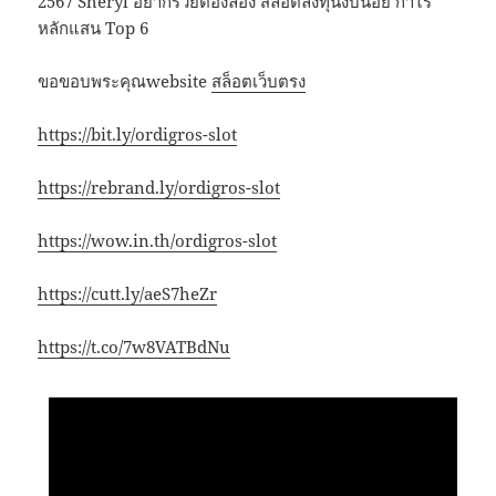
2567 Sheryl อยากรวยต้องลอง สล็อตลงทุนงบน้อย กำไร
หลักแสน Top 6
ขอขอบพระคุณwebsite
สล็อตเว็บตรง
https://bit.ly/ordigros-slot
https://rebrand.ly/ordigros-slot
https://wow.in.th/ordigros-slot
https://cutt.ly/aeS7heZr
https://t.co/7w8VATBdNu