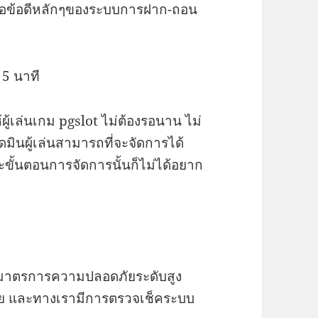
นี่คือข้อดีหลักๆของระบบการฝาก-ถอน
5 นาที
้เล่นเกม pgslot ไม่ต้องรอนาน ไม่
ดมินผู้เล่นสามารถที่จะจัดการได้
ละขั้นตอนการจัดการนั้นก็ไม่ได้อยาก
มาตรการความปลอดภัยระดับสูง
ดภัย และทางเรามีการตรวจเช็คระบบ