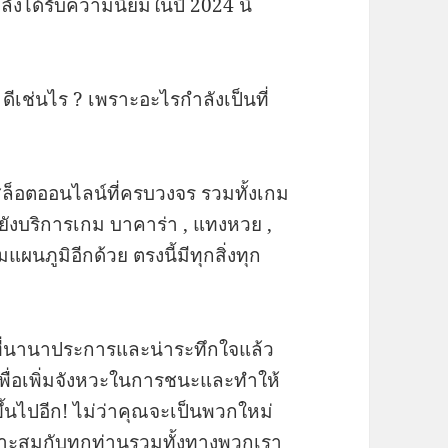
ลังได้รับความนิยมในปี 2024 นี้
ดีเช่นไร ? เพราะอะไรกำลังเป็นที่
ล็อตออนไลน์ที่ครบวงจร รวมทั้งเกม
ายังบริการเกม บาคาร่า , แทงหวย ,
มแผนภูมิอีกด้วย ตรงนี้มีทุกสิ่งทุก
ที่นานาประการและน่าระทึกใจแล้ว
เพื่อเพิ่มจังหวะในการชนะและทำให้
ึ้นไปอีก! ไม่ว่าคุณจะเป็นพวกใหม่
หมาะสมกับทุกท่านรวมทั้งทางพวกเรา