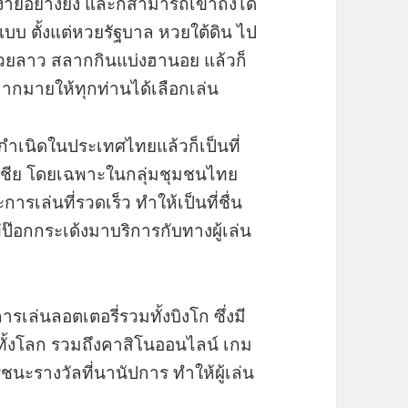
่ายอย่างยิ่ง และก็สามารถเข้าถึงได้
บ ตั้งแต่หวยรัฐบาล หวยใต้ดิน ไป
 หวยลาว สลากกินแบ่งฮานอย แล้วก็
ยมากมายให้ทุกท่านได้เลือกเล่น
นกำเนิดในประเทศไทยแล้วก็เป็นที่
เอเชีย โดยเฉพาะในกลุ่มชุมชนไทย
การเล่นที่รวดเร็ว ทำให้เป็นที่ชื่น
อกกระเด้งมาบริการกับทางผู้เล่น
ารเล่นลอตเตอรี่รวมทั้งบิงโก ซึ่งมี
่วทั้งโลก รวมถึงคาสิโนออนไลน์ เกม
ชนะรางวัลที่นานัปการ ทำให้ผู้เล่น