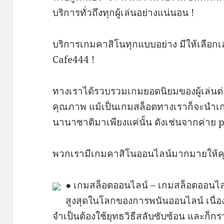
บริการทั่วถึงทุกผู้เล่นอย่างแน่นอน !
บริการเกมคาสิโนทุกแบบอย่าง มีให้เลือกเล
Cafe444 !
ทางเราได้รวบรวมเกมยอดนิยมของผู้เล่นต่
คุณภาพ แม้เป็นเกมสล็อตทางเราก็จะนำเก
นานาชาติมาเพียงแค่นั้น ดังเช่นจากค่าย 
พวกเรามีเกมคาสิโนออนไลน์มากมายให้คุณ
● เกมสล็อตออนไลน์ – เกมสล็อตออนไล
สูงสุดในโลกของการพนันออนไลน์ เนื่องจ
จำเป็นต้องใช้ยุทธวิธีสลับซับซ้อน และก็