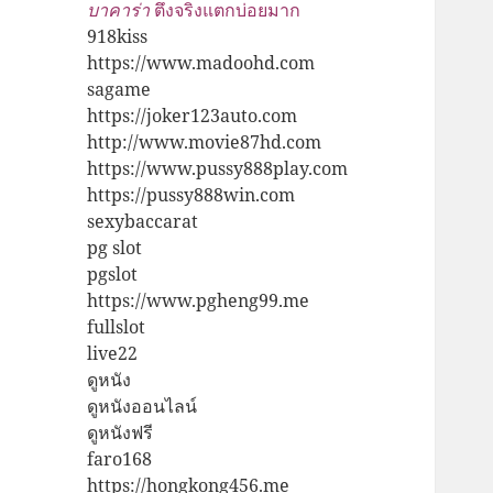
บาคาร่า
ตึงจริงแตกบ่อยมาก
918kiss
https://www.madoohd.com
sagame
https://joker123auto.com
http://www.movie87hd.com
https://www.pussy888play.com
https://pussy888win.com
sexybaccarat
pg slot
pgslot
https://www.pgheng99.me
fullslot
live22
ดูหนัง
ดูหนังออนไลน์
ดูหนังฟรี
faro168
https://hongkong456.me