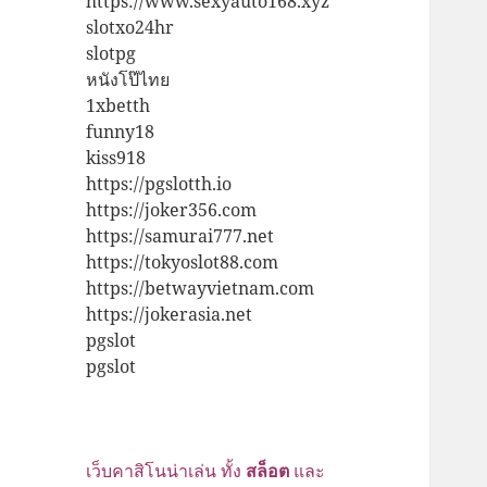
https://www.sexyauto168.xyz
slotxo24hr
slotpg
หนังโป๊ไทย
1xbetth
funny18
kiss918
https://pgslotth.io
https://joker356.com
https://samurai777.net
https://tokyoslot88.com
https://betwayvietnam.com
https://jokerasia.net
pgslot
pgslot
เว็บคาสิโนน่าเล่น ทั้ง
สล็อต
และ