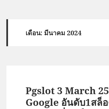
เดือน:
มีนาคม 2024
Pgslot 3 March 25
Google อันดับ1สล็