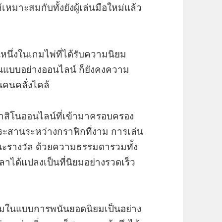
เหมาะสมกับทั้งยังผู้เล่นมือใหม่แล้ว
นึ่งในเกมไพ่ที่ได้รับความนิยม
ู่ในแบบอย่างออนไลน์ ก็ยังคงความ
านคนคลั่งไคล้
คาสิโนออนไลน์ที่เข้ามาครอบครอง
ระสานระหว่างกราฟิกที่งาม การเล่น
ชนะรางวัล ด้วยความธรรมดารวมทั้ง
ลาได้แปลงเป็นที่นิยมอย่างรวดเร็ว
ยมในแบบการพนันยอดนิยมเป็นอย่าง