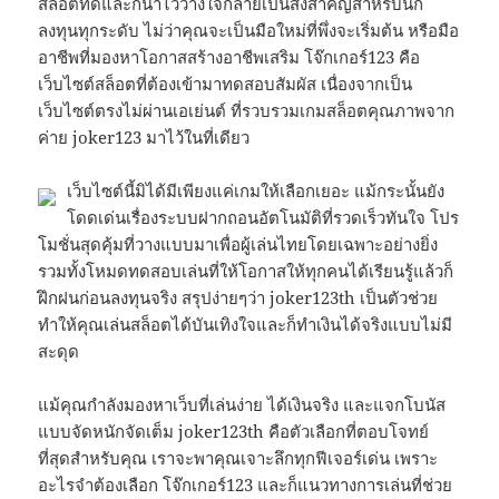
สล็อตที่ดีและก็น่าไว้วางใจกลายเป็นสิ่งสำคัญสำหรับนัก
ลงทุนทุกระดับ ไม่ว่าคุณจะเป็นมือใหม่ที่พึ่งจะเริ่มต้น หรือมือ
อาชีพที่มองหาโอกาสสร้างอาชีพเสริม โจ๊กเกอร์123 คือ
เว็บไซต์สล็อตที่ต้องเข้ามาทดสอบสัมผัส เนื่องจากเป็น
เว็บไซต์ตรงไม่ผ่านเอเย่นต์ ที่รวบรวมเกมสล็อตคุณภาพจาก
ค่าย joker123 มาไว้ในที่เดียว
เว็บไซต์นี้มิได้มีเพียงแค่เกมให้เลือกเยอะ แม้กระนั้นยัง
โดดเด่นเรื่องระบบฝากถอนอัตโนมัติที่รวดเร็วทันใจ โปร
โมชั่นสุดคุ้มที่วางแบบมาเพื่อผู้เล่นไทยโดยเฉพาะอย่างยิ่ง
รวมทั้งโหมดทดสอบเล่นที่ให้โอกาสให้ทุกคนได้เรียนรู้แล้วก็
ฝึกฝนก่อนลงทุนจริง สรุปง่ายๆว่า joker123th เป็นตัวช่วย
ทำให้คุณเล่นสล็อตได้บันเทิงใจและก็ทำเงินได้จริงแบบไม่มี
สะดุด
แม้คุณกำลังมองหาเว็บที่เล่นง่าย ได้เงินจริง และแจกโบนัส
แบบจัดหนักจัดเต็ม joker123th คือตัวเลือกที่ตอบโจทย์
ที่สุดสำหรับคุณ เราจะพาคุณเจาะลึกทุกฟีเจอร์เด่น เพราะ
อะไรจำต้องเลือก โจ๊กเกอร์123 และก็แนวทางการเล่นที่ช่วย