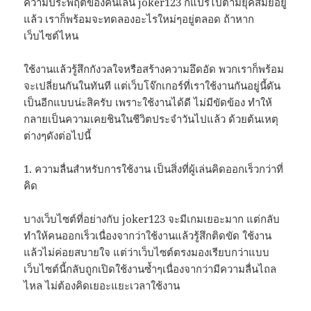
ความประพฤติของคนเล่น joker123 ก็แปรไปตามยุคสมัยอยู่
แล้ว เราก็พร้อมจะทดลองอะไรใหม่ๆอยู่ตลอด ถ้าหาก
เว็บไซต์ไหน
ใช้งานแล้วรู้สึกกังวลใจหรือสร้างความอึดอัด พวกเราก็พร้อม
จะเปลี่ยนกันในทันที แต่เว็บโจ๊กเกอร์ที่เราใช้งานกันอยู่นี้ดัน
เป็นอีกแบบน่ะสิครับ เพราะใช้งานได้ดี ไม่มีขัดข้อง ทำให้
กลายเป็นความเคยชินในชีวิตประจำวันไปแล้ว ด้วยต้นเหตุ
ต่างๆดังต่อไปนี้
1. ความลื่นสำหรับการใช้งาน เป็นสิ่งที่ผู้เล่นคิดออกเร็วกว่าที่
คิด
บางเว็บไซต์ที่อย่างกับ joker123 จะมีเกมเยอะมาก แต่กลับ
ทำให้คนออกเร็วเนื่องจากว่าใช้งานแล้วรู้สึกติดขัด ใช้งาน
แล้วไม่ค่อยสบายใจ แต่ว่าเว็บไซต์ตรงมองเรียบกว่าแบบ
เว็บไซต์นี้กลับถูกเปิดใช้งานซ้ำๆเนื่องจากว่ามีความลื่นไถล
ไหล ไม่ต้องคิดเยอะแยะเวลาใช้งาน