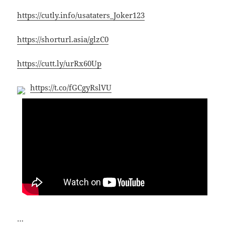
https://cutly.info/usataters_Joker123
https://shorturl.asia/glzC0
https://cutt.ly/urRx60Up
https://t.co/fGCgyRslVU
…