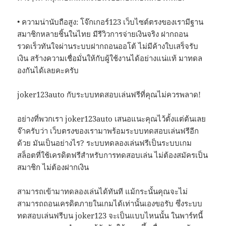
• ความน่านับถือสูง: โจ๊กเกอร์123 เว็บไซต์ตรงของเรามีฐาน
สมาชิกหลายชิ้นในไทย มีรีวิวการจ่ายเงินจริง ฝากถอน
รวดเร็วทันใจผ่านระบบฝากถอนออโต้ ไม่มีค้างใบเสร็จรับ
เงิน สร้างความเชื่อมั่นให้กับผู้ใช้งานได้อย่างแน่แท้ มาทดล
องกันได้เลยคะครับ
joker123auto กับระบบทดสอบเล่นฟรีที่คุณไม่ควรพลาด!
อย่างที่พวกเรา joker123auto เสนอแนะคุณไว้ตั้งแต่ต้นเลย
จ๊าครับว่า เว็บตรงของเรามาพร้อมระบบทดสอบเล่นฟรีอีก
ด้วย มันเป็นอย่างไร? ระบบทดลองเล่นฟรีเป็นระบบเกม
สล็อตที่ใช้เครดิตฟรีสำหรับการทดสอบเล่น ไม่ต้องสมัครเป็น
สมาชิก ไม่ต้องฝากเงิน
สามารถเข้ามาทดลองเล่นได้ทันที แม้กระนั้นคุณจะไม่
สามารถถอนเครดิตภายในเกมได้เท่านั้นเองขอรับ ซึ่งระบบ
ทดสอบเล่นฟรีบน joker123 จะเป็นแบบไหนนั้น ในพาร์ทนี้