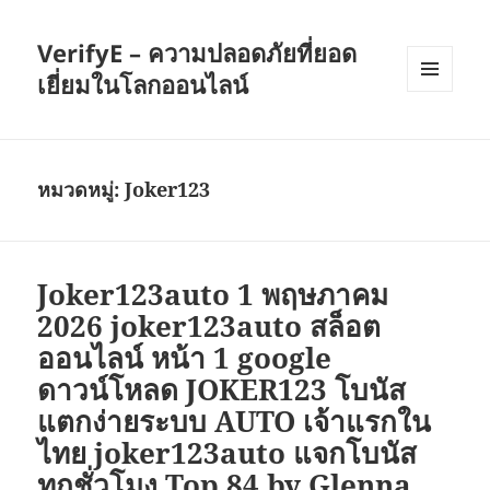
VerifyE – ความปลอดภัยที่ยอด
เยี่ยมในโลกออนไลน์
เมนู
และวิด
เจ็ต
หมวดหมู่:
Joker123
Joker123auto 1 พฤษภาคม
2026 joker123auto สล็อต
ออนไลน์ หน้า 1 google
ดาวน์โหลด JOKER123 โบนัส
แตกง่ายระบบ AUTO เจ้าแรกใน
ไทย joker123auto แจกโบนัส
ทุกชั่วโมง Top 84 by Glenna