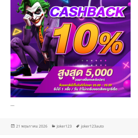
…
เขียน
หมวด
ป้าย
21 พฤษภาคม 2026
Joker123
joker123auto
เมื่อ
หมู่
กำกับ