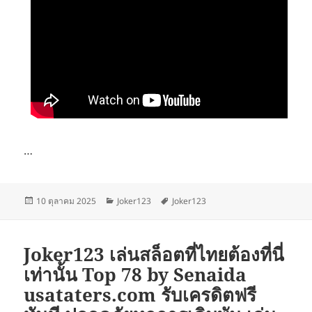
…
เขียน
หมวด
ป้าย
10 ตุลาคม 2025
Joker123
Joker123
เมื่อ
หมู่
กำกับ
Joker123 เล่นสล็อตที่ไทยต้องที่นี่
เท่านั้น Top 78 by Senaida
usataters.com รับเครดิตฟรี