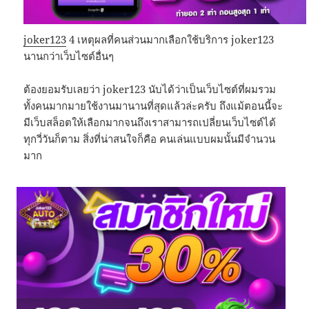
joker123
4 เหตุผลที่คนส่วนมากเลือกใช้บริการ joker123
นานกว่าเว็บไซต์อื่นๆ
ต้องยอมรับเลยว่า joker123 นับได้ว่าเป็นเว็บไซต์ที่ผมรวม
ทั้งคนมากมายใช้งานมานานที่สุดแล้วล่ะครับ ถึงแม้ตอนนี้จะ
มีเว็บสล็อตให้เลือกมากจนถึงเราสามารถเปลี่ยนเว็บไซต์ได้
ทุกวี่วันก็ตาม สิ่งที่น่าสนใจก็คือ คนเล่นแบบผมนั้นมีจำนวน
มาก