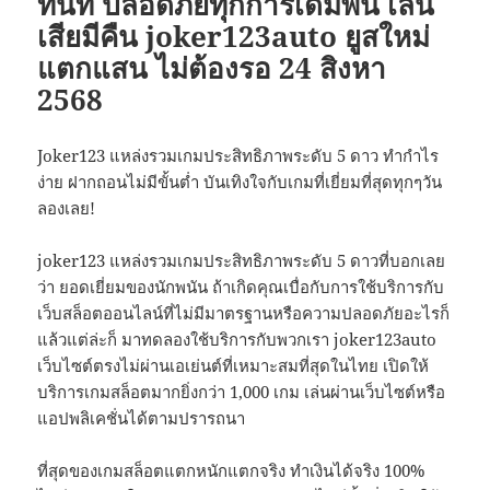
ทันที ปลอดภัยทุกการเดิมพัน เล่น
เสียมีคืน joker123auto ยูสใหม่
แตกแสน ไม่ต้องรอ 24 สิงหา
2568
Joker123 แหล่งรวมเกมประสิทธิภาพระดับ 5 ดาว ทำกำไร
ง่าย ฝากถอนไม่มีขั้นต่ำ บันเทิงใจกับเกมที่เยี่ยมที่สุดทุกๆวัน
ลองเลย!
joker123 แหล่งรวมเกมประสิทธิภาพระดับ 5 ดาวที่บอกเลย
ว่า ยอดเยี่ยมของนักพนัน ถ้าเกิดคุณเบื่อกับการใช้บริการกับ
เว็บสล็อตออนไลน์ที่ไม่มีมาตรฐานหรือความปลอดภัยอะไรก็
แล้วแต่ล่ะก็ มาทดลองใช้บริการกับพวกเรา joker123auto
เว็บไซต์ตรงไม่ผ่านเอเย่นต์ที่เหมาะสมที่สุดในไทย เปิดให้
บริการเกมสล็อตมากยิ่งกว่า 1,000 เกม เล่นผ่านเว็บไซต์หรือ
แอปพลิเคชั่นได้ตามปรารถนา
ที่สุดของเกมสล็อตแตกหนักแตกจริง ทำเงินได้จริง 100%