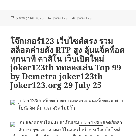
เขียน
หมวด
ป้าย
5 กรกฎาคม 2025
Joker123
Joker123
เมื่อ
หมู่
กำกับ
โจ๊กเกอร์123 เว็บไซต์ตรง รวม
สล็อตค่ายดัง RTP สูง ลุ้นแจ็คพ็อต
ทุกนาที คาสิโน เว็บเปิดใหม่
joker123th ทดลองเล่น Top 99
by Demetra joker123th
Joker123.org 29 July 25
joker123th สล็อตเว็บตรง แหล่งรวมเกมสล็อตแตกง่าย
โบนัสจัดเต็ม แจกจริง ไม่มีกั๊ก
เกมสล็อตออนไลน์แปลงเป็นเกม
joker123th
ยอดฮิตลำ
ดับแรกๆของแวดวงคาสิโนออนไลน์ การเลือกเว็บไซต์