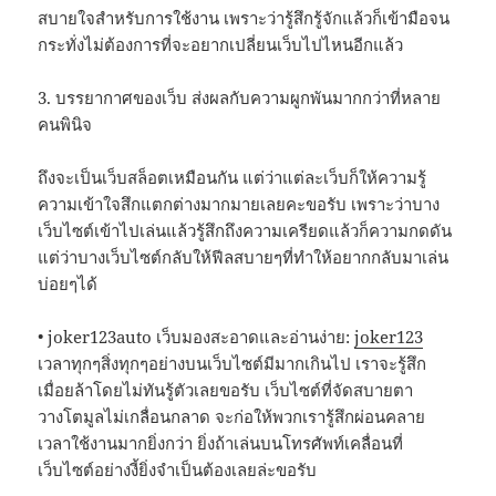
สบายใจสำหรับการใช้งาน เพราะว่ารู้สึกรู้จักแล้วก็เข้ามือจน
กระทั่งไม่ต้องการที่จะอยากเปลี่ยนเว็บไปไหนอีกแล้ว
3. บรรยากาศของเว็บ ส่งผลกับความผูกพันมากกว่าที่หลาย
คนพินิจ
ถึงจะเป็นเว็บสล็อตเหมือนกัน แต่ว่าแต่ละเว็บก็ให้ความรู้
ความเข้าใจสึกแตกต่างมากมายเลยคะขอรับ เพราะว่าบาง
เว็บไซต์เข้าไปเล่นแล้วรู้สึกถึงความเครียดแล้วก็ความกดดัน
แต่ว่าบางเว็บไซต์กลับให้ฟีลสบายๆที่ทำให้อยากกลับมาเล่น
บ่อยๆได้
• joker123auto เว็บมองสะอาดและอ่านง่าย:
joker123
เวลาทุกๆสิ่งทุกๆอย่างบนเว็บไซต์มีมากเกินไป เราจะรู้สึก
เมื่อยล้าโดยไม่ทันรู้ตัวเลยขอรับ เว็บไซต์ที่จัดสบายตา
วางโตมูลไม่เกลื่อนกลาด จะก่อให้พวกเรารู้สึกผ่อนคลาย
เวลาใช้งานมากยิ่งกว่า ยิ่งถ้าเล่นบนโทรศัพท์เคลื่อนที่
เว็บไซต์อย่างงี้ยิ่งจำเป็นต้องเลยล่ะขอรับ