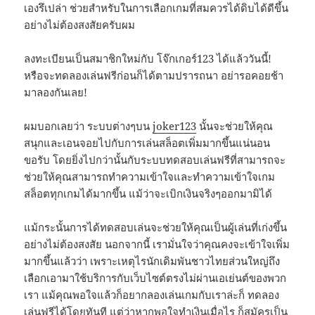
เองรึเปล่า ช่วยสำหรับในการเลือกเกมที่สมควรได้ดิบได้ดีขึ้น
อย่างไม่ต้องสงสัยครับผม
ลงทะเบียนเป็นสมาชิกใหม่กับ โจ๊กเกอร์123 ได้แล้ววันนี้!
หรือจะทดลองเล่นฟรีก่อนก็ได้ตามปรารถนา อย่ารอคอยช้า
มาลองกันเลย!
ผมบอกเลยว่า ระบบต่างๆบน
joker123
นั้นจะช่วยให้คุณ
สนุกและเอนจอยไปกับการเล่นสล็อตเพิ่มมากขึ้นแน่นอน
ขอรับ โดยยิ่งไปกว่านั้นกับระบบทดสอบเล่นฟรีที่สามารถจะ
ช่วยให้คุณสามารถทำความเข้าใจและทำความเข้าใจเกม
สล็อตทุกเกมได้มากขึ้น แม้ว่าจะเบิกเงินจริงๆออกมามิได้
แม้กระนั้นการได้ทดสอบเล่นจะช่วยให้คุณเป็นผู้เล่นที่เก่งขึ้น
อย่างไม่ต้องสงสัย นอกจากนี้ เรามั่นใจว่าคุณคงจะเข้าใจเพิ่ม
มากขึ้นแล้วว่า เพราะเหตุไรนักเดิมพันชาวไทยส่วนใหญ่ถึง
เลือกเอามาใช้บริการกับเว็บไซต์ตรงไม่ผ่านเอเย่นต์ของพวก
เรา แม้คุณพอใจแล้วก็อยากลองเล่นเกมกับเราล่ะก็ ทดลอง
เล่นฟรีได้โดยทันที แต่ว่าหากพอใจทำเงินเมื่อไร ก็สมัครเป็น