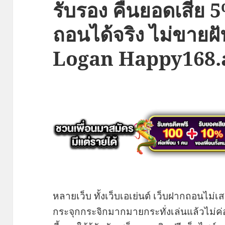
รับรอง คืนยอดเสีย
ถอนได้จริง ไม่ขายฝ
Logan Happy168.a
หลายเว็บ ทั้งเว็บเอเย่นต์ เว็บฝากถอนไม่เส
กระจุกกระจิกมากมายกระทั่งเล่นแล้วไม่ค่