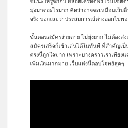
ชี้แนะให้รู้จักกับ สล็อตเครดิตฟรี เว็บไซต์ต
มุ่งมาดอะไรมาก คิดว่าอาจจะเหมือนเว็บอื
จริง บอกเลยว่าประสบการณ์ต่างออกไปพ
ขั้นตอนสมัครง่ายดาย ไม่ยุ่งยาก ไม่ต้อง
สมัครเสร็จก็เข้าเล่นได้ในทันที ที่สำคัญเป็
ตรงนี้ถูกใจมาก เพราะบางคราวเราเพียงแ
เพิ่มเงินมากมาย เว็บแห่งนี้ตอบโจทย์สุดๆ