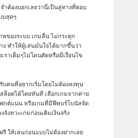
จำต้องบอกเลยว่านี่เป็นลู่ทางที่ตอบ
แบบสุดๆ
ภาพของระบบ เกมลื่น ไม่กระตุก
 ทำให้ผู้เล่นมั่นใจได้มากขึ้นว่า
อเราเต็มๆไม่โดนตัดหรือมีเงื่อนไข
รับคนที่อยากเริ่มโดยไม่ต้องลงทุน
สล็อตได้โดยทันที เลือกเกมจากค่าย
กต์แน่น หรือเกมที่มีฟีพบร์โบนัสจัด
งจังหวะเกมก่อนเติมเงินจริง
ฟรี ให้เล่นก่อนแบบไม่ต้องฝากเลย