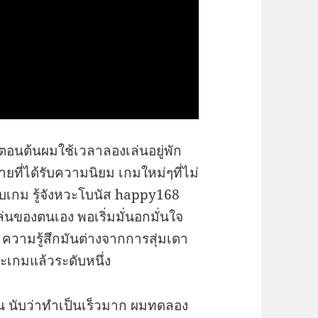
 ตอนต้นผมใช้เวลาลองเล่นอยู่พัก
ที่ได้รับความนิยม เกมใหม่ๆที่ไม่
บบเกม รู้จังหวะโบนัส happy168
ของตนเอง พอเริ่มมั่นอกมั่นใจ
 ความรู้สึกมันต่างจากการสุ่มเดา
ะเกมแล้วระดับหนึ่ง
น นับว่าทำเป็นเร็วมาก ผมทดลอง