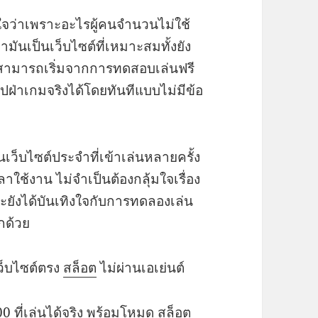
ใจว่าเพราะอะไรผู้คนจำนวนไม่ใช้
่ามันเป็นเว็บไซต์ที่เหมาะสมทั้งยัง
็สามารถเริ่มจากการทดสอบเล่นฟรี
ไปฝ่าเกมจริงได้โดยทันทีแบบไม่มีข้อ
เว็บไซต์ประจำที่เข้าเล่นหลายครั้ง
ลาใช้งาน ไม่จำเป็นต้องกลุ้มใจเรื่อง
ละยังได้บันเทิงใจกับการทดลองเล่น
กด้วย
ว็บไซต์ตรง
สล็อต
ไม่ผ่านเอเย่นต์
 ที่เล่นได้จริง พร้อมโหมด สล็อต