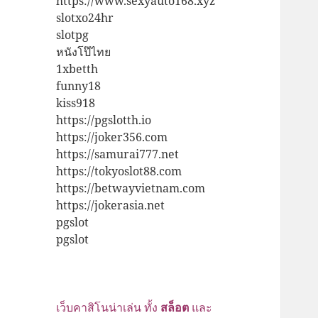
https://www.sexyauto168.xyz
slotxo24hr
slotpg
หนังโป๊ไทย
1xbetth
funny18
kiss918
https://pgslotth.io
https://joker356.com
https://samurai777.net
https://tokyoslot88.com
https://betwayvietnam.com
https://jokerasia.net
pgslot
pgslot
เว็บคาสิโนน่าเล่น ทั้ง
สล็อต
และ