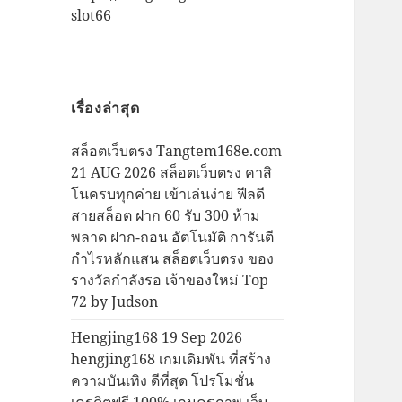
slot66
เรื่องล่าสุด
สล็อตเว็บตรง Tangtem168e.com
21 AUG 2026 สล็อตเว็บตรง คาสิ
โนครบทุกค่าย เข้าเล่นง่าย ฟีลดี
สายสล็อต ฝาก 60 รับ 300 ห้าม
พลาด ฝาก-ถอน อัตโนมัติ การันตี
กำไรหลักแสน สล็อตเว็บตรง ของ
รางวัลกำลังรอ เจ้าของใหม่ Top
72 by Judson
Hengjing168 19 Sep 2026
hengjing168 เกมเดิมพัน ที่สร้าง
ความบันเทิง ดีที่สุด โปรโมชั่น