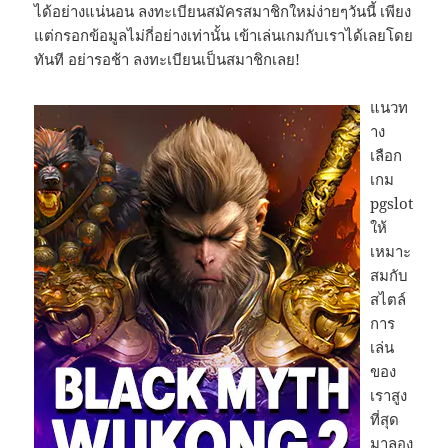
ได้อย่างแน่นอน ลงทะเบียนสมัครสมาชิกใหม่ง่ายๆวันนี้ เพียง
แต่กรอกข้อมูลไม่กี่อย่างเท่านั้น เข้าเล่นเกมกับเราได้เลยโดย
ทันที อย่ารอช้า ลงทะเบียนเป็นสมาชิกเลย!
แนวท
าง
เลือก
เกม
pgslot
ให้
เหมาะ
สมกับ
สไตล์
การ
เล่น
ของ
เราสูง
ที่สุด
มาลอง