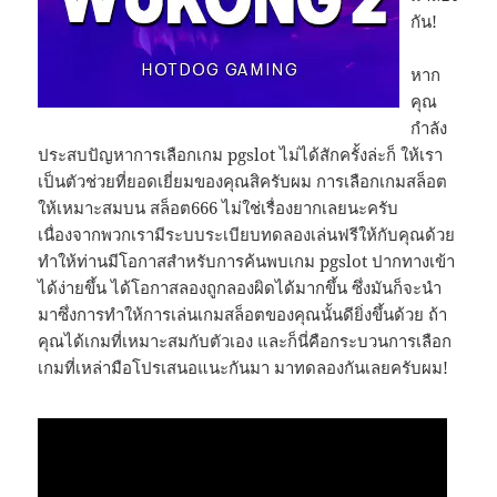
กัน!
หาก
คุณ
กำลัง
ประสบปัญหาการเลือกเกม pgslot ไม่ได้สักครั้งล่ะก็ ให้เรา
เป็นตัวช่วยที่ยอดเยี่ยมของคุณสิครับผม การเลือกเกมสล็อต
ให้เหมาะสมบน สล็อต666 ไม่ใช่เรื่องยากเลยนะครับ
เนื่องจากพวกเรามีระบบระเบียบทดลองเล่นฟรีให้กับคุณด้วย
ทำให้ท่านมีโอกาสสำหรับการค้นพบเกม pgslot ปากทางเข้า
ได้ง่ายขึ้น ได้โอกาสลองถูกลองผิดได้มากขึ้น ซึ่งมันก็จะนำ
มาซึ่งการทำให้การเล่นเกมสล็อตของคุณนั้นดียิ่งขึ้นด้วย ถ้า
คุณได้เกมที่เหมาะสมกับตัวเอง และก็นี่คือกระบวนการเลือก
เกมที่เหล่ามือโปรเสนอแนะกันมา มาทดลองกันเลยครับผม!