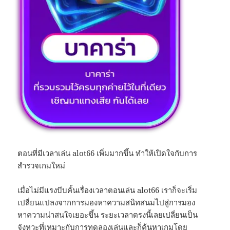
ตอนที่มีเวลาเล่น alot66 เพิ่มมากขึ้น ทำให้เปิดใจกับการ
สำรวจเกมใหม่
เมื่อไม่มีแรงบีบคั้นเรื่องเวลาตอนเล่น alot66 เราก็จะเริ่ม
เปลี่ยนแปลงจากการมองหาความสนิทสนมไปสู่การมอง
หาความน่าสนใจเยอะขึ้น ระยะเวลาตรงนี้เลยเปลี่ยนเป็น
จังหวะที่เหมาะกับการทดลองเล่นและก็ค้นหาเกมโดย