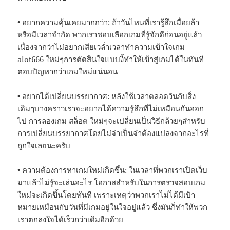
• อยากความคุ้นเคยมากกว่า: ถ้าวันไหนที่เรารู้สึกเมื่อยล้า
หรือมีเวลาจำกัด พวกเราชอบเลือกเกมที่รู้จักดีก่อนอยู่แล้ว
เนื่องจากว่าไม่อยากเสียเวล่ำเวลาทำความเข้าใจเกม
alot666 ใหม่ๆการตัดสินใจแบบงี้ทำให้เข้าสู่เกมได้ในทันที
ตอบปัญหากว่าเกมใหม่แน่นอน
• อยากได้เปลี่ยนบรรยากาศ: หลังใช้เวลาตลอดวันกับสิ่ง
เดิมๆบางคราวเราจะอยากได้ความรู้สึกที่ไม่เหมือนกันออก
ไป การลองเกม สล็อต ใหม่ๆจะเปลี่ยนเป็นวิธีกล้วยๆสำหรับ
การเปลี่ยนบรรยากาศโดยไม่จำเป็นจำต้องแปลงจากอะไรที่
ถูกใจเลยนะครับ
• ความต้องการหาเกมใหม่เกิดขึ้น: ในเวลาที่พวกเราเปิดเว็บ
มาแล้วไม่รู้จะเล่นอะไร โอกาสสำหรับในการตรวจสอบเกม
ใหม่จะเกิดขึ้นโดยทันที เพราะเหตุว่าพวกเราไม่ได้มีเป้า
หมายเหมือนกับวันที่มีเกมอยู่ในใจอยู่แล้ว ซึ่งมันก็ทำให้พวก
เราตกลงใจได้เร็วกว่าเดิมอีกด้วย