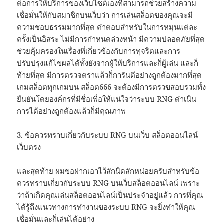
ต่อการให้บริการของเว็บไซต์เองที่สามารถช่วยสร้างความ
เชื่อมั่นให้กับสมาชิกบนเว็บว่า การเล่นสล็อตของคุณจะมี
ความชอบธรรมมากที่สุด คำตอบสำหรับในการหมุนแต่ละ
ครั้งเป็นอิสระ ไม่มีการกำหนดล่วงหน้า มีความปลอดภัยที่สุด
ช่วยคุ้มครองในเรื่องที่เกี่ยวข้องกับการทุจริตและการ
ปรับปรุงแก้ไขผลได้ทั้งยังจากผู้ให้บริการและก็ผู้เล่น และก็
ท้ายที่สุด มีการตรวจตราแล้วก็การันตีอย่างถูกต้องมากที่สุด
เกมสล็อตทุกเกมบน สล็อต666 จะต้องมีการตรวขสอบรวมทั้ง
ยืนยันโดยองค์กรที่มีชื่อเพื่อให้แน่ใจว่าระบบ RNG ดำเนิน
การได้อย่างถูกต้องแล้วก็มีคุณภาพ
3. ข้อควรทราบเกี่ยวกับระบบ RNG บนเว็บ สล็อตออนไลน์
เว็บตรง
และสุดท้าย ผมขอฝากเอาไว้สักนิดสักหน่อยครับสำหรับข้อ
ควรทราบเกี่ยวกับระบบ RNG บนเว็บสล็อตออนไลน์ เพราะ
ว่าถ้าเกิดคุณเล่นสล็อตออนไลน์เป็นประจำอยู่แล้ว การที่คุณ
ได้รู้ถึงแนวทางการทำงานของระบบ RNG จะยิ่งทำให้คุณ
เชื่อมั่นและก็เล่นได้อย่าง