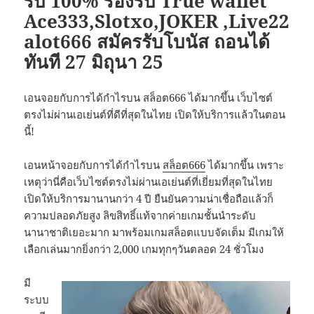
รับ 100% รองรับ True wallet
Ace333,Slotxo,JOKER ,Live22
alot666 สมัครรับโบนัส ถอนได้
ทันที 27 มิถุนา 25
เอนจอยกับการได้กำไรบน สล็อต666 ได้มากขึ้น เว็บไซต์
ตรงไม่ผ่านเอเย่นต์ที่ดีที่สุดในไทย เปิดให้บริการแล้วในตอน
นี้!
เอนหน้าจอยกับการได้กำไรบน
สล็อต666
ได้มากขึ้น เพราะ
เหตุว่านี่คือเว็บไซต์ตรงไม่ผ่านเอเย่นต์ที่เยี่ยมที่สุดในไทย
เปิดให้บริการมานานกว่า 4 ปี ยืนยันความน่าเชื่อถือแล้วก็
ความปลอดภัยสูง ลิขสิทธิ์แท้จากค่ายเกมชั้นนำระดับ
นานาชาติเยอะมาก มาพร้อมเกมสล็อตแบบจัดเต็ม มีเกมให้
เลือกเล่นมากยิ่งกว่า 2,000 เกมทุกๆวันตลอด 24 ชั่วโมง
มี
ระบบ