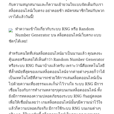
กับความสนุกสนานและก็ความเย้ายวนใจแบบจัดเต็มกับเรา
สล็อตออนไลน์เว็บตรง อย่าคอยช้า สมัครสมาชิกใหม่กับพวก
เราได้แล้ววันนี้!
ทำความเข้าใจเกี่ยวกับระบบ RNG หรือ Random
Number Generator บน สล็อตออนไลน์เว็บตรง แบบ
ชัดๆได้เลย!
สำหรับคนใดที่เล่นสล็อตออนไลน์มาเป็นนานแล้ว คุณคงจะ
คุ้นเคยหรือเคยได้เห็นคำว่า Random Number Generator
หรือระบบ RNG กันมาบ้างแล้วครับ เพราะว่านี่คือเทคโนโลยี
ที่ล้ำสมัยที่สุดของเกมสล็อตออนไลน์จากค่ายต่างๆเลยก็ว่าได้
เป็นเทคโนโลยีที่สามารถช่วยให้การเล่นสล็อตออนไลน์เป็น
ไปด้วยความเที่ยงธรรมและก็น่าไว้วางใจ ระบบ RNG มีการ
เชื่อมโยงกับการทำงานหลายๆจุดบนเกมสล็อตออนไลน์ ทั้ง
ยังมีการทดลองความปลอดภัยของระบบ RNG กันอยู่ตลอด
เพื่อให้เชื่อมั่นเลยว่า เกมสล็อตออนไลน์นั้นๆมีความน่าไว้ใจ
แล้วก็ความปลอดภัยจริง มีการใช้ระบบ RNG บนเกมต่างๆ