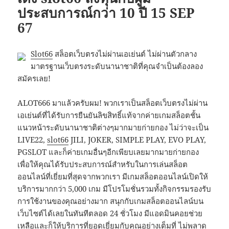
ประสบการณ์กว่า 10 ปี 15 SEP
67
Slot66
สล็อตเว็บตรงไม่ผ่านเอเย่นต์ ไม่ผ่านตัวกลาง
มาตรฐานเว็บตรงระดับนานาชาติที่คุณจำเป็นต้องลอง
สมัครเลย!
ALOT666 มาแล้วครับผม! พวกเราเป็นสล็อตเว็บตรงไม่ผ่าน
เอเย่นต์ที่ได้รับการยืนยันลิขสิทธิ์แท้จากค่ายเกมสล็อตชั้น
แนวหน้าระดับนานาชาติต่างๆมากมายก่ายกอง ไม่ว่าจะเป็น
LIVE22,
slot66
JILI, JOKER, SIMPLE PLAY, EVO PLAY,
PGSLOT และก็ค่ายเกมอื่นๆอีกเพียบเลยมากมายก่ายกอง
เพื่อให้คุณได้รับประสบการณ์สำหรับในการเล่นสล็อต
ออนไลน์ที่เยี่ยมที่สุดจากพวกเรา มีเกมสล็อตออนไลน์เปิดให้
บริการมากกว่า 5,000 เกม มีโปรโมชั่นรวมทั้งกิจกรรมรองรับ
การใช้งานของคุณอย่างมาก สนุกกับเกมสล็อตออนไลน์บน
เว็บไซต์ได้เลยในทันทีตลอด 24 ชั่วโมง มีแอดมินคอยช่วย
เหลือและก็ให้บริการที่ยอดเยี่ยมกับคุณอย่างเต็มที่ ไม่พลาด