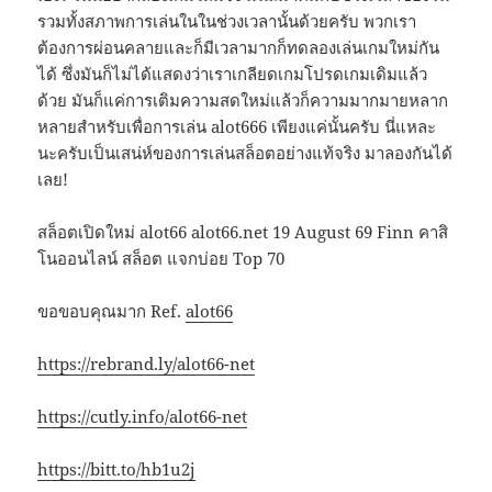
รวมทั้งสภาพการเล่นในในช่วงเวลานั้นด้วยครับ พวกเรา
ต้องการผ่อนคลายและก็มีเวลามากก็ทดลองเล่นเกมใหม่กัน
ได้ ซึ่งมันก็ไม่ได้แสดงว่าเราเกลียดเกมโปรดเกมเดิมแล้ว
ด้วย มันก็แค่การเติมความสดใหม่แล้วก็ความมากมายหลาก
หลายสำหรับเพื่อการเล่น alot666 เพียงแค่นั้นครับ นี่แหละ
นะครับเป็นเสน่ห์ของการเล่นสล็อตอย่างแท้จริง มาลองกันได้
เลย!
สล็อตเปิดใหม่ alot66 alot66.net 19 August 69 Finn คาสิ
โนออนไลน์ สล็อต แจกบ่อย Top 70
ขอขอบคุณมาก Ref.
alot66
https://rebrand.ly/alot66-net
https://cutly.info/alot66-net
https://bitt.to/hb1u2j