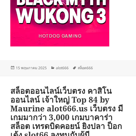
เขียน
หมวด
ป้าย
15 พฤษภาคม 2025
alot666
สล็อต666
เมื่อ
หมู่
กำกับ
สล็อตออนไลน์เว็บตรง คาสิโน
ออนไลน์ เจ้าใหญ่ Top 84 by
Maurine alot666.us เว็บตรง มี
เกมมากว่า 3,000 เกมบาคาร่า
สล็อต เทรดบิดคอยน์ ยิงปลา ป็อก
เด้ง slot66 ลงทุนกับผู้มี