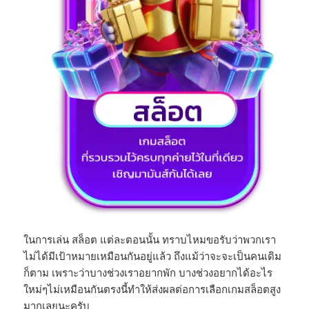
ในการเล่น สล็อต แต่ละตอนนั้น ทราบไหมขอรับว่าพวกเรา
ไม่ได้มีเป้าหมายเหมือนกันอยู่แล้ว ถึงแม้ว่าจะจะเป็นคนเดิม
ก็ตาม เพราะว่าบางช่วงเราอยากพัก บางช่วงอยากได้อะไร
ใหม่ๆไม่เหมือนกันตรงนี้ทำให้ส่งผลต่อการเลือกเกมสล็อตสูง
มากเลยนะครับ