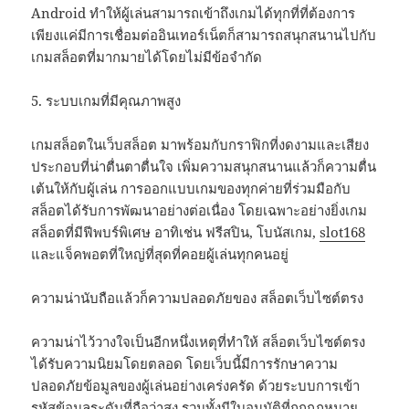
Android ทำให้ผู้เล่นสามารถเข้าถึงเกมได้ทุกที่ที่ต้องการ
เพียงแค่มีการเชื่อมต่ออินเทอร์เน็ตก็สามารถสนุกสนานไปกับ
เกมสล็อตที่มากมายได้โดยไม่มีข้อจำกัด
5. ระบบเกมที่มีคุณภาพสูง
เกมสล็อตในเว็บสล็อต มาพร้อมกับกราฟิกที่งดงามและเสียง
ประกอบที่น่าตื่นตาตื่นใจ เพิ่มความสนุกสนานแล้วก็ความตื่น
เต้นให้กับผู้เล่น การออกแบบเกมของทุกค่ายที่ร่วมมือกับ
สล็อตได้รับการพัฒนาอย่างต่อเนื่อง โดยเฉพาะอย่างยิ่งเกม
สล็อตที่มีฟีพบร์พิเศษ อาทิเช่น ฟรีสปิน, โบนัสเกม,
slot168
และแจ็คพอตที่ใหญ่ที่สุดที่คอยผู้เล่นทุกคนอยู่
ความน่านับถือแล้วก็ความปลอดภัยของ สล็อตเว็บไซต์ตรง
ความน่าไว้วางใจเป็นอีกหนึ่งเหตุที่ทำให้ สล็อตเว็บไซต์ตรง
ได้รับความนิยมโดยตลอด โดยเว็บนี้มีการรักษาความ
ปลอดภัยข้อมูลของผู้เล่นอย่างเคร่งครัด ด้วยระบบการเข้า
รหัสข้อมูลระดับที่ถือว่าสูง รวมทั้งมีใบอนุมัติที่ถูกกฎหมาย