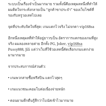
ระบบเป็นเรื่องจำเป็นมากมาย รวมทั้งนี่คือเหตุผลหนึ่งที่ทำให้
ผมติดใจกระทั่งกลายเป็น “ลูกค้าขาประจำ” ของเว็บไซต์ที่
รองรับทรูวอเลทไปเลย
จุดที่ประทับจิตใจที่สุด: เกมแตกไวจริง ไม่จกตา vip168sa
อีกหนึ่งเหตุผลที่ทำให้อยู่ยาวๆเป็น อัตราการแตกของเกมที่สูง
จริง ผมลองหลายค่าย อีกทั้ง PG, Joker,
vip168sa
Pussy888, Jili แต่ว่าเว็บที่ใช้วอเลทนี้คัดเลือกเกมแตกง่าย
มามากมาย
จากประสบการณ์ส่วนตัว:
• เกมพวกสายซื้อฟรีสปิน แตกไวสุดๆ
• เกมแนวชนะคอมโบต่อเนื่องจ่ายหนัก
• ตอนยามดึกดื่นรู้สึกว่าโบนัสเข้าไวมากมาย