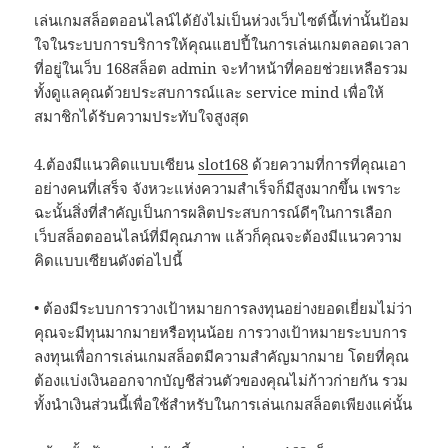
เล่นเกมสล็อตออนไลน์ได้ยังไม่เป็นห่วงเว็บไซต์นี้เท่านั้นป้อม
ใจในระบบการบริการให้คุณแฮปปี้ในการเล่นเกมตลอดเวลา
ที่อยู่ในเว็บ 168สล็อต admin จะทำหน้าที่คอยช่วยเหลือรวม
ทั้งดูแลคุณด้วยประสบการณ์และ service mind เพื่อให้
สมาชิกได้รับความประทับใจสูงสุด
4.ต้องมีแนวคิดแบบเซียน
slot168
ด้วยความที่การที่คุณเอา
อย่างคนที่เสร็จ จังหวะแห่งความสำเร็จก็มีสูงมากขึ้น เพราะ
ฉะนั้นสิ่งที่สำคัญเป็นการผลิตประสบการณ์ดีๆในการเลือก
เว็บสล็อตออนไลน์ที่มีคุณภาพ แล้วก็คุณจะต้องมีแนวความ
คิดแบบเซียนดังต่อไปนี้
• ต้องมีระบบการวางเป้าหมายการลงทุนอย่างยอดเยี่ยมไม่ว่า
คุณจะมีทุนมากมายหรือทุนน้อย การวางเป้าหมายระบบการ
ลงทุนเพื่อการเล่นเกมสล็อตมีความสำคัญมากมาย โดยที่คุณ
ต้องแบ่งเงินออกจากบัญชีส่วนตัวของคุณไม่ก้าวก่ายกัน รวม
ทั้งนำเงินส่วนนี้เพื่อใช้สำหรับในการเล่นเกมสล็อตเพียงแค่นั้น