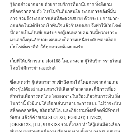
รู้จักอย่างมากมาย ด้วยการบริการที่นานัปการ ทั้งยังเกม
สล็อตจากค่ายดัง โปรโมชั่นที่น่าสนใจ ระบบการคลังที่มั่น
อาจ รวมถึงระบบการเล่นที่สะดวกสบาย ด้วยระบบการฝาก-
ถอนอัตโนมัติที่รวดเร็วทันใจแล้วก็ปลอดภัย จึงทำให้เว็บไซต์
นี้กลายเป็นเป็นที่ยอมรับของผู้เล่นหลายคน วันนี้พวกเราจะ
มาเอ๋ยถึงคุณลักษณะเด่นและก็ความเหนือระดับของสล็อต
เว็บไซต์ตรงที่ทำให้ทุกคนจะต้องยอมรับ
เว็บที่ให้บริการเกม slot168 โดยตรงจากผู้ให้บริการรายใหญ่
โดยไม่มีการผ่านเอเย่นต์
ซึ่งแสดงว่า ผู้เล่นสามารถเข้าถึงเกมได้โดยตรงจากค่ายเกม
ต่างๆไม่ต้องผ่านคนกลางให้เสียเวล่ำเวลาและก็มีการเสี่ยง
สำหรับเพื่อการคดโกง โดยเฉพาะในเรื่องเกี่ยวกับการเงิน ยิ่ง
ไปกว่านี้ ยังมีเกมให้เลือกเล่นนานาประการแบบ ไม่ว่าจะเป็น
สล็อตคลาสสิค, สล็อตวิดีโอ, และก็ยังรวมทั้งสล็อตที่มีฟีพบร์
พิเศษ แล้วก็ค่ายเกม SLOTXO, PGSLOT, LIVE22,
JOKER123, JILI, 918KISS รวมทั้งฯลฯ ทำให้ผู้เล่นมีตัวเลือก
ที่มากมายสำหรับเพื่อการเลือกเล่นรวมทั้งสามารถสนุกสนาน