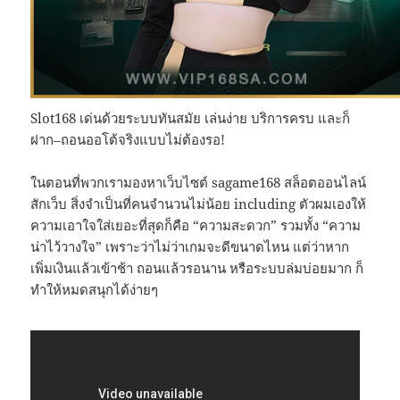
Slot168 เด่นด้วยระบบทันสมัย เล่นง่าย บริการครบ และก็
ฝาก–ถอนออโต้จริงแบบไม่ต้องรอ!
ในตอนที่พวกเรามองหาเว็บไซต์ sagame168 สล็อตออนไลน์
สักเว็บ สิ่งจำเป็นที่คนจำนวนไม่น้อย including ตัวผมเองให้
ความเอาใจใส่เยอะที่สุดก็คือ “ความสะดวก” รวมทั้ง “ความ
น่าไว้วางใจ” เพราะว่าไม่ว่าเกมจะดีขนาดไหน แต่ว่าหาก
เพิ่มเงินแล้วเข้าช้า ถอนแล้วรอนาน หรือระบบล่มบ่อยมาก ก็
ทำให้หมดสนุกได้ง่ายๆ