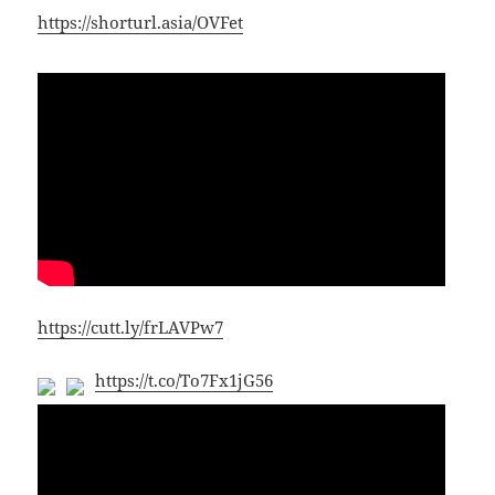
https://shorturl.asia/OVFet
https://cutt.ly/frLAVPw7
https://t.co/To7Fx1jG56