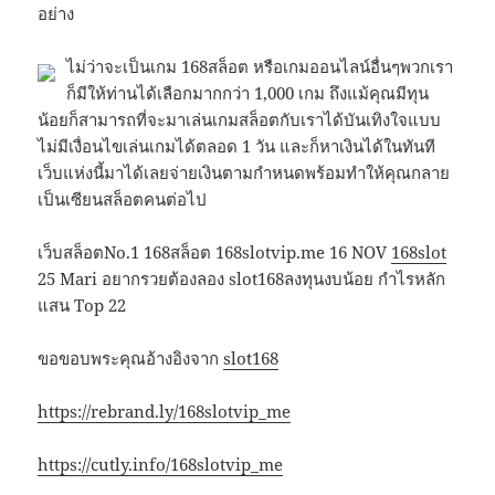
อย่าง
ไม่ว่าจะเป็นเกม 168สล็อต หรือเกมออนไลน์อื่นๆพวกเรา
ก็มีให้ท่านได้เลือกมากกว่า 1,000 เกม ถึงแม้คุณมีทุน
น้อยก็สามารถที่จะมาเล่นเกมสล็อตกับเราได้บันเทิงใจแบบ
ไม่มีเงื่อนไขเล่นเกมได้ตลอด 1 วัน และก็หาเงินได้ในทันที
เว็บแห่งนี้มาได้เลยจ่ายเงินตามกำหนดพร้อมทำให้คุณกลาย
เป็นเซียนสล็อตคนต่อไป
เว็บสล็อตNo.1 168สล็อต 168slotvip.me 16 NOV
168slot
25 Mari อยากรวยต้องลอง slot168ลงทุนงบน้อย กำไรหลัก
แสน Top 22
ขอขอบพระคุณอ้างอิงจาก
slot168
https://rebrand.ly/168slotvip_me
https://cutly.info/168slotvip_me