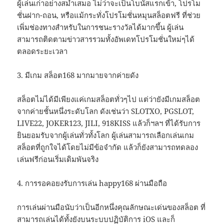
ผู้เล่นเก่าอย่างสม่ำเสมอ ไม่ว่าจะเป็นโบนัสแรกเข้า, โปรโม
ชั่นฝาก-ถอน, หรือแม้กระทั่งโปรโมชั่นหมุนสล็อตฟรี ที่ช่วย
เพิ่มช่องทางสำหรับในการชนะรางวัลได้มากขึ้น ผู้เล่น
สามารถติดตามข่าวสารรวมทั้งอัพเดทโปรโมชั่นใหม่ๆได้
ตลอดระยะเวลา
3. มีเกม สล็อต168 มากมายจากค่ายดัง
สล็อตไม่ได้มีเพียงแค่เกมสล็อตทั่วๆไป แต่ว่ายังมีเกมสล็อต
จากค่ายชั้นหนึ่งระดับโลก ดังเช่นว่า SLOTXO, PGSLOT,
LIVE22, JOKER123, JILI, 918KISS แล้วก็ฯลฯ ที่ได้รับการ
ยินยอมรับจากผู้เล่นทั่วทั้งโลก ผู้เล่นสามารถเลือกเล่นเกม
สล็อตที่ถูกใจได้โดยไม่มีข้อจำกัด แล้วก็ยังสามารถทดลอง
เล่นฟรีก่อนเริ่มเดิมพันจริง
4. การรอคอยงรับการเล่น happy168 ผ่านมือถือ
การเล่นผ่านมือนับว่าเป็นอีกหนึ่งคุณลักษณะเด่นของสล็อต ที่
สามารถเล่นได้ทั้งยังบนระบบปฏิบัติการ iOS และก็