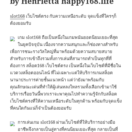
by Henrietta happy168.life
slot168
เว็บไซต์ตรง กับความเหนือระดับ จุดแข็งที่ใครๆก็
ต้องยอมรับ
เกม slot168 ถือเป็นหนึ่งในเกมพนันยอดนิยมเยอะที่สุด
ในยุคปัจจุบัน เนื่องจากความสนุกและก็ช่องทางสำหรับ
เพื่อการชนะรางวัลใหญ่ที่มาพร้อมด้วยความสบายสบาย
สำหรับการเข้าถึงรวมทั้งการเล่นที่สามารถทำเป็นทุกที่ที่
ต้องการ สล็อต168 เว็บไซต์ตรง เป็นหนึ่งในเว็บไซต์ที่มีชื่อใน
แวดวงสล็อตออนไลน์ ที่ไม่เฉพาะแต่ให้บริการเกมสล็อต
นานาประการค่ายชั้นแนวหน้า แต่ว่ายังมาพร้อมกับ
คุณลักษณะเด่นที่ทำให้ผู้เล่นหลงใหลรวมทั้งเลือกเข้ามาใช้
บริการเรื่อยวันนี้พวกเราจะพาคุณไปทำความรู้จักกับสล็อต
เว็บไซต์ตรงที่ให้ความเหนือระดับในทุกด้าน พร้อมกับจุดแข็ง
ที่คนใดกันแน่ก็จำเป็นต้องยอมรับ
การเล่นเกม slot168 ผ่านเว็บไซต์ที่ให้บริการอย่างมือ
อาชีพจึงกลายเป็นลู่ทางที่คนนิยมเยอะที่สุด กลายเป็นที่