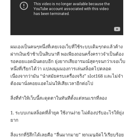
ผมเองเป็นคนๆหนึ่งที่เคยเจอเว็บที่ใช้ระบบเดิมๆกดแล้วค้าง
ฝากเงินเข้าช้าเป็นสิบนาที พอเพียงถอนครั้งคราวจำเป็นต้อง
รอคอยแอดมินตอบอีก ยุ่งยากเสียอารมณ์สุดๆจนกว่าเจอเว็บ
หนึ่งที่เรียกได้ว่า แปลงมุมมองการเล่นสล็อตไปตลอด
เนื่องจากว่ามัน “นำสมัยครบเครื่องจริง” slot168 และไม่จำ
ต้องมานั่งคอยแอดไม่นให้เสียเวลาอีกต่อไป
สิ่งที่ทำให้เว็บนี้สะดุดตาในทันทีตั้งแต่หนแรกที่ลอง
1. ระบบเกมสล็อตที่ล้ำยุค ใช้งานง่าย ไม่ต้องปรับอะไรให้ยุ่ง
ยาก
สิ่งแรกที่รู้สึกได้เลยคือ “ลื่นมากมาย” ทุกเมนูจัดไว้เรียบร้อย