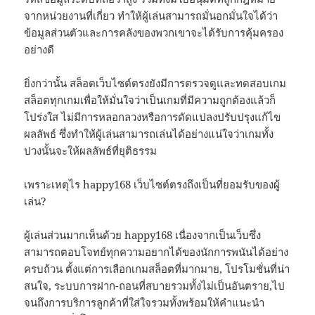
จากหน่วยงานที่เกี่ยว ทำให้ผู้เล่นสามารถมั่นอกมั่นใจได้ว่า
ข้อมูลส่วนตัวและการคลังของพวกเขาจะได้รับการคุ้มครอง
อย่างดี
ยิ่งกว่านั้น สล็อตเว็บไซต์ตรงยังมีการตรวจดูและทดสอบเกม
สล็อตทุกเกมเพื่อให้มั่นใจว่าเป็นเกมที่มีความถูกต้องแล้วก็
โปร่งใส ไม่มีการหลอกลวงหรือการดัดแปลงปรับปรุงแก้ไข
ผลลัพธ์ ซึ่งทำให้ผู้เล่นสามารถเล่นได้อย่างแน่ใจว่าเกมทั้ง
ปวงนั้นจะให้ผลลัพธ์ที่ยุติธรรม
เพราะเหตุไร happy168 เว็บไซต์ตรงถึงเป็นที่ยอมรับของผู้
เล่น?
ผู้เล่นส่วนมากเห็นด้วย happy168 เนื่องจากเป็นเว็บซึ่ง
สามารถตอบโจทย์ทุกความอยากได้ของนักการพนันได้อย่าง
ครบถ้วน ตั้งแต่การเลือกเกมสล็อตที่มากมาย, โปรโมชั่นที่น่า
สนใจ, ระบบการฝาก-ถอนที่สบายรวมทั้งไม่เป็นอันตราย,ไป
จนถึงการบริการลูกค้าที่ใส่ใจรวมทั้งพร้อมให้คำแนะนำ