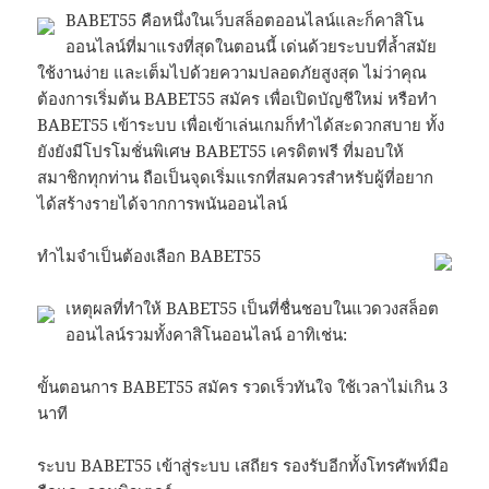
BABET55 คือหนึ่งในเว็บสล็อตออนไลน์และก็คาสิโน
ออนไลน์ที่มาแรงที่สุดในตอนนี้ เด่นด้วยระบบที่ล้ำสมัย
ใช้งานง่าย และเต็มไปด้วยความปลอดภัยสูงสุด ไม่ว่าคุณ
ต้องการเริ่มต้น BABET55 สมัคร เพื่อเปิดบัญชีใหม่ หรือทำ
BABET55 เข้าระบบ เพื่อเข้าเล่นเกมก็ทำได้สะดวกสบาย ทั้ง
ยังยังมีโปรโมชั่นพิเศษ BABET55 เครดิตฟรี ที่มอบให้
สมาชิกทุกท่าน ถือเป็นจุดเริ่มแรกที่สมควรสำหรับผู้ที่อยาก
ได้สร้างรายได้จากการพนันออนไลน์
ทำไมจำเป็นต้องเลือก BABET55
เหตุผลที่ทำให้ BABET55 เป็นที่ชื่นชอบในแวดวงสล็อต
ออนไลน์รวมทั้งคาสิโนออนไลน์ อาทิเช่น:
ขั้นตอนการ BABET55 สมัคร รวดเร็วทันใจ ใช้เวลาไม่เกิน 3
นาที
ระบบ BABET55 เข้าสู่ระบบ เสถียร รองรับอีกทั้งโทรศัพท์มือ