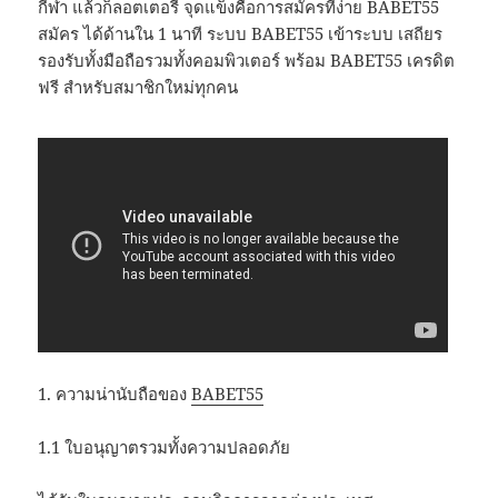
กีฬา แล้วก็ลอตเตอรี่ จุดแข็งคือการสมัครที่ง่าย BABET55
สมัคร ได้ด้านใน 1 นาที ระบบ BABET55 เข้าระบบ เสถียร
รองรับทั้งมือถือรวมทั้งคอมพิวเตอร์ พร้อม BABET55 เครดิต
ฟรี สำหรับสมาชิกใหม่ทุกคน
1. ความน่านับถือของ
BABET55
1.1 ใบอนุญาตรวมทั้งความปลอดภัย