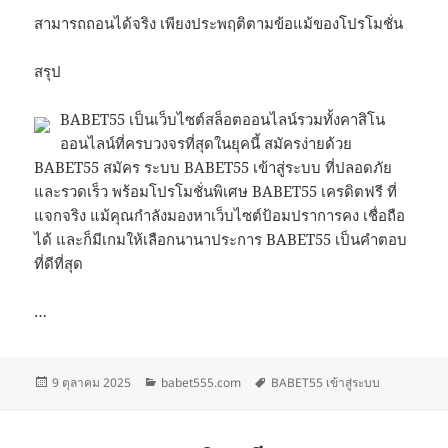
สามารถถอนได้จริง เพียงประพฤติตามข้อแม้ของโปรโมชั่น
สรุป
BABET55 เป็นเว็บไซต์สล็อตออนไลน์รวมทั้งคาสิโน
ออนไลน์ที่ครบวงจรที่สุดในยุคนี้ สมัครง่ายด้วย
BABET55 สมัคร ระบบ BABET55 เข้าสู่ระบบ ที่ปลอดภัย
และรวดเร็ว พร้อมโปรโมชั่นพิเศษ BABET55 เครดิตฟรี ที่
แจกจริง แม้คุณกำลังมองหาเว็บไซต์ป้อมปราการคง เชื่อถือ
ได้ และก็มีเกมให้เลือกนานาประการ BABET55 เป็นคำตอบ
ที่ดีที่สุด
…
เขียน
หมวด
ป้าย
9 ตุลาคม 2025
babet555.com
BABET55 เข้าสู่ระบบ
เมื่อ
หมู่
กำกับ