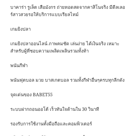
บาคาร่า รูเล็ต เสือมังกร ถ่ายทอดสดจากคาสิโนจริง มีดีลเลอ
ร์สาวสวยรอให้บริการแบบเรียลไทม์
เกมยิงปลา
เกมยิงปลาออนไลน์ ภาพคมชัด เล่นง่าย ได้เงินจริง เหมาะ
สำหรับผู้ที่ชอบความเพลิดเพลินรวมทั้งท้า
พนันกีฬา
พนันฟุตบอล มวย บาสเกตบอล รวมทั้งกีฬาอื่นๆครบทุกลีกดัง
จุดเด่นของ BABET55
ระบบฝากถอนออโต้ เร็วทันใจด้านใน 30 วินาที
รองรับการใช้งานทั้งมือถือและคอมพิวเตอร์