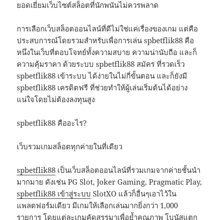
ยอดเยี่ยมเว็บไซต์สล็อตที่นักพนันไม่ควรพลาด
การเลือกเว็บสล็อตออนไลน์ที่ดีไม่ใช่แค่เรื่องของเกม แต่คือ
ประสบการณ์โดยรวมสำหรับเพื่อการเล่น spbetflik88 คือ
หนึ่งในเว็บที่ตอบโจทย์ทั้งความสบาย ความน่านับถือ และก็
ความคุ้มราคา ด้วยระบบ spbetflik88 สมัคร ที่รวดเร็ว
spbetflik88 เข้าระบบ ได้ง่ายในไม่กี่ขั้นตอน และก็ยังมี
spbetflik88 เครดิตฟรี ที่ช่วยทำให้ผู้เล่นเริ่มต้นได้อย่าง
แน่ใจโดยไม่ต้องลงทุนสูง
spbetflik88 คืออะไร?
เว็บรวมเกมสล็อตทุกค่ายในที่เดียว
spbetflik88
เป็นเว็บสล็อตออนไลน์ที่รวมเกมจากค่ายชั้นนำ
มากมาย ดังเช่น PG Slot, Joker Gaming, Pragmatic Play,
spbetflik88 เข้าสู่ระบบ
SlotXO แล้วก็อื่นๆเอาไว้ใน
แพลตฟอร์มเดียว มีเกมให้เลือกเล่นมากยิ่งกว่า 1,000
รายการ โดยแต่ละเกมคัดสรรมาเพื่อย้ำคุณภาพ โบนัสแตก