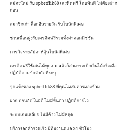
สมัครใหม่ รับ spbetflik88 เครดิตฟรี โดยทันที ไม่ต้องฝาก
ก่อน
สมาชิกเก่า ล็อกอินรายวัน รับโบนัสพิเศษ
ชวนเพื่อนฝูงรับเครดิตฟรีรวมทั้งค่าคอมมิชชั่น
ภารกิจรายสัปดาห์ลุ้นโบนัสพิเศษ
เครดิตฟรีใช้เล่นได้ทุกเกม แล้วก็สามารถเบิกเงินได้จริงเมื่อ
ปฏิบัติตามข้อจำกัดที่ระบุ
จุดแข็งของ spbetflik88 ที่คุณไม่สมควรมองข้าม
ฝาก-ถอนอัตโนมัติ ไม่มีขั้นต่ำ ปฏิบัติการไว
ระบบเกมเสถียร ไม่มีค้าง ไม่มีหลุด
บริการลูกค้ารวดเร็ว มีทีมงานดูแล 24 ชั่วโมง