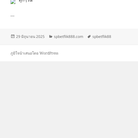
…
เขียน
หมวด
ป้าย
29 มิถุนายน 2025
spbetflik888.com
spbetflik88
เมื่อ
หมู่
กำกับ
ภูมิใจนำเสนอโดย WordPress