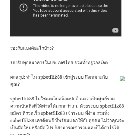
รองรับแบงค์อะไรบ้าง?
รองรับทุกธนาคารในประเทศไทย รวมทั้งทรูวอลเล็ต
ผลสรุป: ทำไม
spbetflik88 เข้าสู่ระบบ
ถึงเหมาะกับ
คุณ?
spbetflik88 ไม่ใช่แค่เว็บสล็อตปกติ แต่ว่าเป็นศูนย์รวม
ความบันเทิงที่ให้ท่านได้มากกว่าเกม ด้วยระบบ spbetflik88
สมัคร ที่รวดเร็ว spbetflik88 เข้าระบบ ที่ง่าย รวมทั้ง
spbetflik88 เครดิตฟรี ที่พร้อมแจกให้กับทุกคน ไม่ว่าคุณจะ
เป็นมือใหม่หรือมือโปร ก็สามารถเข้าร่วมและก็ได้กำไรได้
ทุกๆวัน