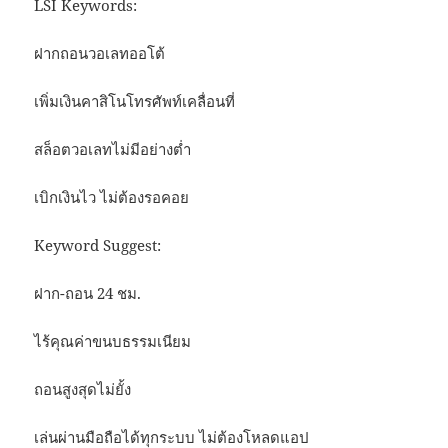
LSI Keywords:
ฝากถอนวอเลทออโต้
เพิ่มเงินคาสิโนโทรศัพท์เคลื่อนที่
สล็อตวอเลทไม่มีอย่างต่ำ
เบิกเงินไว ไม่ต้องรอคอย
Keyword Suggest:
ฝาก-ถอน 24 ชม.
ไร้คุณค่าขนบธรรมเนียม
ถอนสูงสุดไม่ยั้ง
เล่นผ่านมือถือได้ทุกระบบ ไม่ต้องโหลดแอป