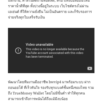
แตกง่าย, คาสิโนสดถ่ายทอดสด, หรือ แทงบอลออนไลน์
ราคาน้ำดีที่สุด ทั้งปวงนี้อยู่ในระบบ เว็บไซต์ตรงไม่ผ่าน
เอเย่นต์ ที่ให้ความยั่งยืน ไม่เป็นอันตราย และก็รับรองการ
จ่ายจริงทุกใบเสร็จรับเงิน
พัฒนาโดยทีมงานมืออาชีพ bwvip4 มาพร้อมระบบ ฝาก
ถอนออโต้ ที่เร็วทันใจ รองรับทุกแบงค์ชั้นหนึ่งของไทย รวม
ถึง TrueMoney Wallet โดยไม่มีขั้นต่ำ ทำให้ทุกคน
สามารถเข้าถึงการพนันได้ถึงแม้มีงบน้อย