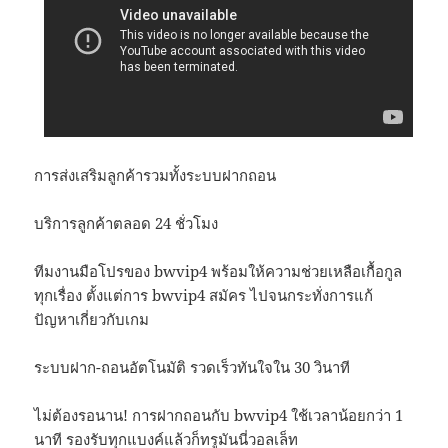
การส่งเสริมลูกค้ารวมทั้งระบบฝากถอน
บริการลูกค้าตลอด 24 ชั่วโมง
ทีมงานมือโปรของ bwvip4 พร้อมให้ความช่วยเหลือเกื้อกูล
ทุกเรื่อง ตั้งแต่การ bwvip4 สมัคร ไปจนกระทั่งการแก้
ปัญหาเกี่ยวกับเกม
ระบบฝาก-ถอนอัตโนมัติ รวดเร็วทันใจใน 30 วินาที
ไม่ต้องรอนาน! การฝากถอนกับ bwvip4 ใช้เวลาน้อยกว่า 1
นาที รองรับทุกแบงค์แล้วก็ทรูมันนี่วอลเล็ท