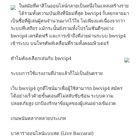
ในสมัยที่คาสิโนออนไลน์กลายเป็นหนึ่งในแหล่งสร้างราย
ได้รวมทั้งความบันเทิงที่นิยมที่สุด bwvip4 ก็เลยกลายมา
เป็นชื่อที่ผู้เล่นผู้คนจำนวนมากไว้ใจ ไม่เพียงแค่เนื่องจากว่า
ระบบที่เสถียร แม้กระนั้นยังรวมทั้งโปรโมชั่นดีๆอย่าง
bwvip4 เครดิตฟรี และการเข้าถึงที่ง่ายผ่านระบบ bwvip4
เข้าระบบ บนโทรศัพท์เคลื่อนที่รวมทั้งคอมพิวเตอร์
ทำไมต้องเลือกเล่นกับ bwvip4
ระบบการใช้แรงงานที่ง่ายแล้วก็ไม่เป็นอันตราย
เว็บ bwvip4 ถูกดีไซน์มาเพื่อผู้ใช้สามารถ bwvip4 สมัคร
ได้อย่างเร็วด้วยขั้นตอนที่ไม่สลับซับซ้อน ระบบความ
ปลอดภัยสูง ปกป้องรักษาข้อมูลของผู้เล่นอย่างเข้มงวด
เกมพนันหลากหลายประเภท
บาคาร่าออนไลน์แบบสด (Live Baccarat)