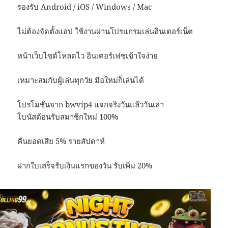
รองรับ Android / iOS / Windows / Mac
ไม่ต้องจัดตั้งแอป ใช้งานผ่านโปรแกรมเล่นอินเตอร์เน็ต
หน้าเว็บไซต์โหลดไว อินเตอร์เฟซเข้าใจง่าย
เหมาะสมกับผู้เล่นทุกวัย มือใหม่ก็เล่นได้
โปรโมชั่นจาก bwvip4 แจกจริงวันแล้ววันเล่า
โบนัสต้อนรับสมาชิกใหม่ 100%
คืนยอดเสีย 5% รายสัปดาห์
ฝากใบเสร็จรับเงินแรกของวัน รับเพิ่ม 20%