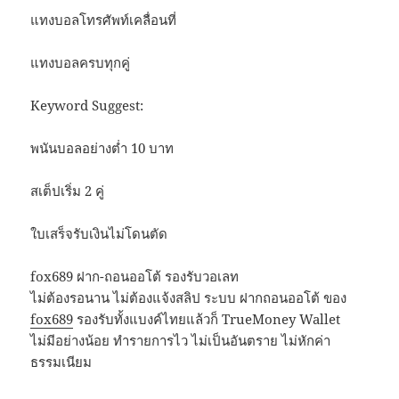
แทงบอลโทรศัพท์เคลื่อนที่
แทงบอลครบทุกคู่
Keyword Suggest:
พนันบอลอย่างต่ำ 10 บาท
สเต็ปเริ่ม 2 คู่
ใบเสร็จรับเงินไม่โดนตัด
fox689 ฝาก-ถอนออโต้ รองรับวอเลท
ไม่ต้องรอนาน ไม่ต้องแจ้งสลิป ระบบ ฝากถอนออโต้ ของ
fox689
รองรับทั้งแบงค์ไทยแล้วก็ TrueMoney Wallet
ไม่มีอย่างน้อย ทำรายการไว ไม่เป็นอันตราย ไม่หักค่า
ธรรมเนียม