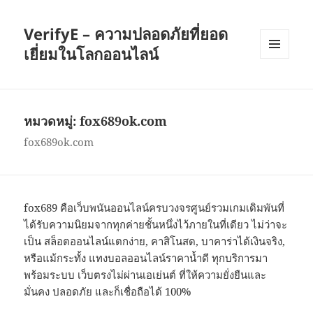
VerifyE – ความปลอดภัยที่ยอด
เยี่ยมในโลกออนไลน์
เมนู
และวิด
เจ็ต
หมวดหมู่:
fox689ok.com
fox689ok.com
fox689 คือเว็บพนันออนไลน์ครบวงจรศูนย์รวมเกมเดิมพันที่
ได้รับความนิยมจากทุกค่ายชั้นหนึ่งไว้ภายในที่เดียว ไม่ว่าจะ
เป็น สล็อตออนไลน์แตกง่าย, คาสิโนสด, บาคาร่าได้เงินจริง,
หรือแม้กระทั้ง แทงบอลออนไลน์ราคาน้ำดี ทุกบริการมา
พร้อมระบบ เว็บตรงไม่ผ่านเอเย่นต์ ที่ให้ความยั่งยืนและ
มั่นคง ปลอดภัย และก็เชื่อถือได้ 100%