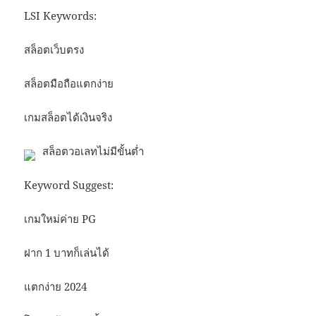
LSI Keywords:
สล็อตเว็บตรง
สล็อตมือถือแตกง่าย
เกมสล็อตได้เงินจริง
สล็อตวอเลทไม่มีขั้นต่ำ
Keyword Suggest:
เกมใหม่ค่าย PG
ฝาก 1 บาทก็เล่นได้
แตกง่าย 2024