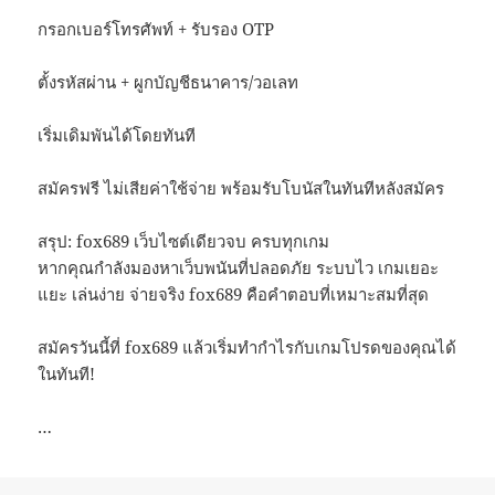
กรอกเบอร์โทรศัพท์ + รับรอง OTP
ตั้งรหัสผ่าน + ผูกบัญชีธนาคาร/วอเลท
เริ่มเดิมพันได้โดยทันที
สมัครฟรี ไม่เสียค่าใช้จ่าย พร้อมรับโบนัสในทันทีหลังสมัคร
สรุป: fox689 เว็บไซต์เดียวจบ ครบทุกเกม
หากคุณกำลังมองหาเว็บพนันที่ปลอดภัย ระบบไว เกมเยอะ
แยะ เล่นง่าย จ่ายจริง fox689 คือคำตอบที่เหมาะสมที่สุด
สมัครวันนี้ที่ fox689 แล้วเริ่มทำกำไรกับเกมโปรดของคุณได้
ในทันที!
…