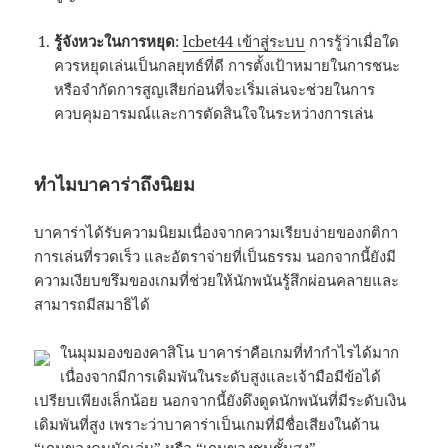
รู้จังหวะในการหยุด
:
lcbet44 เข้าสู่ระบบ
การรู้ว่าเมื่อใด
ควรหยุดเล่นเป็นกลยุทธ์ที่ดี การตั้งเป้าหมายในการชนะ
หรือจำกัดการสูญเสียก่อนที่จะเริ่มเล่นจะช่วยในการ
ควบคุมอารมณ์และการตัดสินใจในระหว่างการเล่น
ทำไมบาคาร่าถึงนิยม
บาคาร่าได้รับความนิยมเนื่องจากความเรียบง่ายของกติกา
การเล่นที่รวดเร็ว และอัตราจ่ายที่เป็นธรรม นอกจากนี้ยังมี
ความเงียบขรึมของเกมที่ช่วยให้นักพนันรู้สึกผ่อนคลายและ
สามารถมีสมาธิได้
ในมุมมองของคาสิโน บาคาร่าคือเกมที่ทำกำไรได้มาก
เนื่องจากมีการเดิมพันในระดับสูงและเจ้ามือมีข้อได้
เปรียบเพียงเล็กน้อย นอกจากนี้ยังดึงดูดนักพนันที่มีระดับเงิน
เดิมพันที่สูง เพราะว่าบาคาร่าเป็นเกมที่มีชื่อเสียงในด้าน