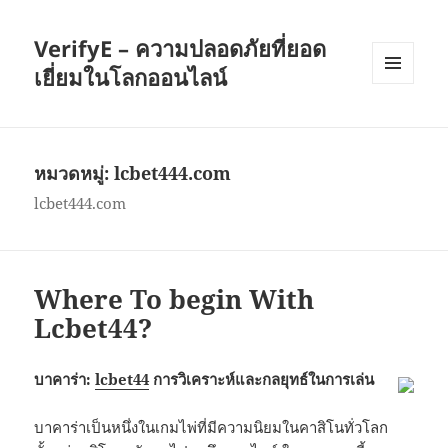
VerifyE – ความปลอดภัยที่ยอด
เยี่ยมในโลกออนไลน์
เมนู
และวิด
เจ็ต
หมวดหมู่:
lcbet444.com
lcbet444.com
Where To begin With
Lcbet44?
บาคาร่า:
lcbet44
การวิเคราะห์และกลยุทธ์ในการเล่น
บาคาร่าเป็นหนึ่งในเกมไพ่ที่มีความนิยมในคาสิโนทั่วโลก