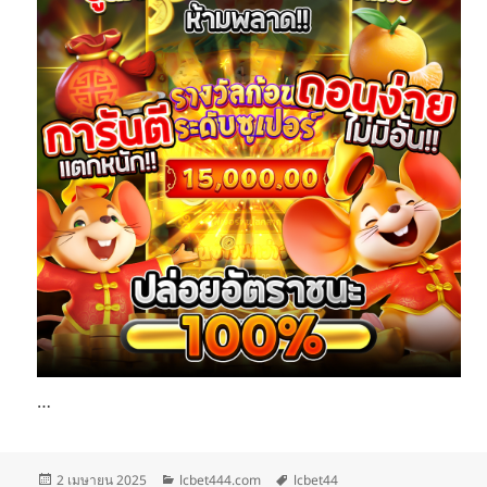
…
เขียน
หมวด
ป้าย
2 เมษายน 2025
lcbet444.com
lcbet44