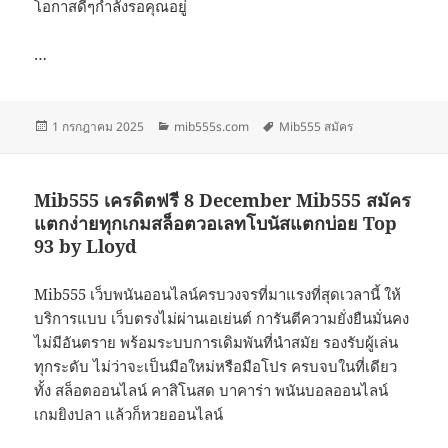
โอกาสดีๆกำลังรอคุณอยู่
…
เขียน
หมวด
ป้าย
1 กรกฎาคม 2025
mib555s.com
Mib555 สมัคร
เมื่อ
หมู่
กำกับ
Mib555 เครดิตฟรี 8 December Mib555 สมัคร
แตกง่ายทุกเกมสล็อตวอเลทโบนัสแตกบ่อย Top
93 by Lloyd
Mib555 เว็บพนันออนไลน์ครบวงจรที่มาแรงที่สุดเวลานี้ ให้
บริการแบบ เว็บตรงไม่ผ่านเอเย่นต์ การันตีความยั่งยืนมั่นคง
ไม่มีอันตราย พร้อมระบบการเดิมพันที่นำสมัย รองรับผู้เล่น
ทุกระดับ ไม่ว่าจะเป็นมือใหม่หรือมือโปร ครบจบในที่เดียว
ทั้ง สล็อตออนไลน์ คาสิโนสด บาคาร่า พนันบอลออนไลน์
เกมยิงปลา แล้วก็หวยออนไลน์