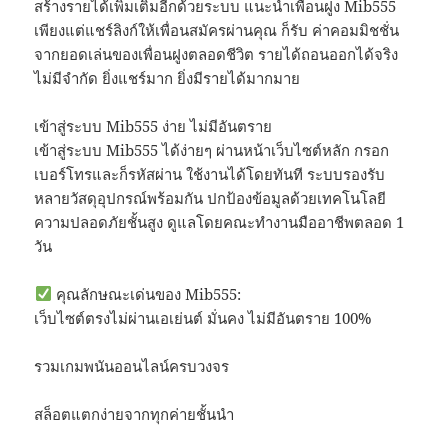
สร้างรายได้เพิ่มเติมอีกด้วยระบบ แนะนำเพื่อนฝูง Mib555
เพียงแต่แชร์ลิงก์ให้เพื่อนสมัครผ่านคุณ ก็รับ ค่าคอมมิชชั่น
จากยอดเล่นของเพื่อนฝูงตลอดชีวิต รายได้ถอนออกได้จริง
ไม่มีจำกัด ยิ่งแชร์มาก ยิ่งมีรายได้มากมาย
เข้าสู่ระบบ Mib555 ง่าย ไม่มีอันตราย
เข้าสู่ระบบ Mib555 ได้ง่ายๆ ผ่านหน้าเว็บไซต์หลัก กรอก
เบอร์โทรและก็รหัสผ่าน ใช้งานได้โดยทันที ระบบรองรับ
หลายวัสดุอุปกรณ์พร้อมกัน ปกป้องข้อมูลด้วยเทคโนโลยี
ความปลอดภัยชั้นสูง ดูแลโดยคณะทำงานมืออาชีพตลอด 1
วัน
คุณลักษณะเด่นของ Mib555:
เว็บไซต์ตรงไม่ผ่านเอเย่นต์ มั่นคง ไม่มีอันตราย 100%
รวมเกมพนันออนไลน์ครบวงจร
สล็อตแตกง่ายจากทุกค่ายชั้นนำ