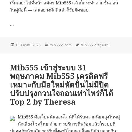
เริ่มเลย: ไปที่หน้า สมัคร Mib555 แล้วก็กระทำตามขั้นตอน
ในคู่มือนี้ — เล่นอย่างมีสติแล้วก็รับผิดชอบ
…
เขียน
หมวด
ป้าย
13 ตุลาคม 2025
mib555s.com
Mib555 เข้าสู่ระบบ
เมื่อ
หมู่
กำกับ
Mib555 เข้าสู่ระบบ 31
พฤษภาคม Mib555 เครดิตฟรี
เหมาะกับมือใหม่หัดปั่นไม่มีปิด
ปรับปรุงกวนใจถอนเท่าไหร่ก็ได้
Top 2 by Theresa
Mib555 คือเว็บพนันออนไลน์ที่ได้รับความนิยมสูงในหมู่
นักเสี่ยงโชคไทย ด้วยการบริการที่พร้อมแล้วก็ระบบที่
ปลอดภัยนำสมัย รองรับทั้งคาสิโนสด สล็อต กีฬา สลากกิน