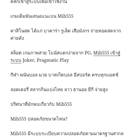
คลิกเข้าสู่ระบบเพื่อเข้าใช้งาน
เกมเดิมพันเสนอแนะบน Mib555
คาสิโนสด ได้แก่ บาคาร่า รูเล็ต เสือมังกร ถ่ายทอดสดจาก
ค่ายดัง
สล็อต เกมภาพสวย โบนัสแตกง่ายจาก PG,
Mib555 เข้าสู่
ระบบ
Joker, Pragmatic Play
กีฬา พนันบอล มวย บาสเก็ตบอล อีสปอร์ต ครบทุกแมตช์
ลอตเตอรี่ สลากกินแบ่งไทย ลาว ฮานอย ยี่กี จ่ายสูง
ปริศนาที่มักพบเกี่ยวกับ Mib555
Mib555 ปลอดภัยขนาดไหน?
Mib555 มีระบบระเบียบความปลอดภัยตามมาตรฐานสากล