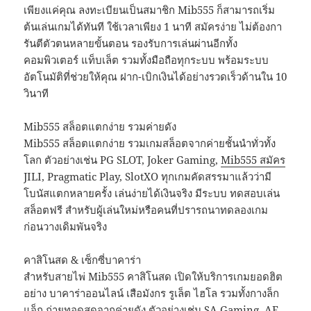
เพียงแค่คุณ ลงทะเบียนเป็นสมาชิก Mib555 ก็สามารถเริ่ม
ต้นเล่นเกมได้ทันที ใช้เวลาเพียง 1 นาที สมัครง่าย ไม่ต้องกา
รันตีตัวตนหลายขั้นตอน รองรับการเล่นผ่านอีกทั้ง
คอมพิวเตอร์ แท็บเล็ต รวมทั้งมือถือทุกระบบ พร้อมระบบ
อัตโนมัติที่ช่วยให้คุณ ฝาก-เบิกเงินได้อย่างรวดเร็วด้านใน 10
วินาที
Mib555 สล็อตแตกง่าย รวมค่ายดัง
Mib555 สล็อตแตกง่าย รวมเกมสล็อตจากค่ายชั้นนำทั่วทั้ง
โลก ตัวอย่างเช่น PG SLOT, Joker Gaming,
Mib555 สมัคร
JILI, Pragmatic Play, SlotXO ทุกเกมคัดสรรมาแล้วว่ามี
โบนัสแตกหลายครั้ง เล่นง่ายได้เงินจริง มีระบบ ทดสอบเล่น
สล็อตฟรี สำหรับผู้เล่นใหม่หรือคนที่ปรารถนาทดลองเกม
ก่อนวางเดิมพันจริง
คาสิโนสด & เซ็กซี่บาคาร่า
สำหรับสายไพ่ Mib555 คาสิโนสด เปิดให้บริการเกมยอดฮิต
อย่าง บาคาร่าออนไลน์ เสือมังกร รูเล็ต ไฮโล รวมทั้งกางล็ก
แจ็ก ถ่ายทอดสดจากค่ายดัง ตัวอย่างเช่น SA Gaming, AE