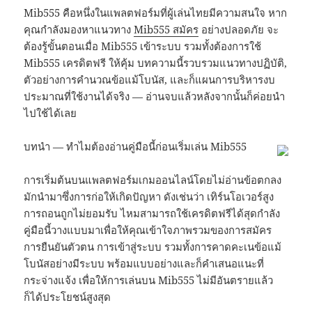
Mib555 คือหนึ่งในแพลตฟอร์มที่ผู้เล่นไทยมีความสนใจ หาก
คุณกำลังมองหาแนวทาง
Mib555 สมัคร
อย่างปลอดภัย จะ
ต้องรู้ขั้นตอนเมื่อ Mib555 เข้าระบบ รวมทั้งต้องการใช้
Mib555 เครดิตฟรี ให้คุ้ม บทความนี้รวบรวมแนวทางปฏิบัติ,
ตัวอย่างการคำนวณข้อแม้โบนัส, และก็แผนการบริหารงบ
ประมาณที่ใช้งานได้จริง — อ่านจบแล้วหลังจากนั้นก็ค่อยนำ
ไปใช้ได้เลย
บทนำ — ทำไมต้องอ่านคู่มือนี้ก่อนเริ่มเล่น Mib555
การเริ่มต้นบนแพลตฟอร์มเกมออนไลน์โดยไม่อ่านข้อตกลง
มักนำมาซึ่งการก่อให้เกิดปัญหา ดังเช่นว่า เทิร์นโอเวอร์สูง
การถอนถูกไม่ยอมรับ ไหมสามารถใช้เครดิตฟรีได้สุดกำลัง
คู่มือนี้วางแบบมาเพื่อให้คุณเข้าใจภาพรวมของการสมัคร
การยืนยันตัวตน การเข้าสู่ระบบ รวมทั้งการคาดคะเนข้อแม้
โบนัสอย่างมีระบบ พร้อมแบบอย่างและก็คำเสนอแนะที่
กระจ่างแจ้ง เพื่อให้การเล่นบน Mib555 ไม่มีอันตรายแล้ว
ก็ได้ประโยชน์สูงสุด