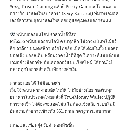
Sexy, Dream Gaming แล้วก็ Pretty Gaming โดยเฉพาะ
อย่างยิ่ง น่าหลงใหลบาคาร่า (Sexy Baccarat) ที่มาพร้อมดีล
เลอร์สาวสวยสุดน่าหลงใหล คอยดูแลคุณตลอดการพนัน
พนันบอลออนไลน์ ราคาน้ำดีที่สุด
Mib555 พนันบอลออนไลน์ ครบทุกลีก ไม่ว่าจะเป็นพรีเมียร์
ลีก ลาลีกา บุนเดสลีกา หรือไทยลีก เปิดให้เดิมพันทั้ง บอลสด
บอลเต็ง บอลสเต็ป พร้อมราคาน้ำดีที่สุด วิเคราะห์แมตช์ก่อน
เกมอย่างมืออาชีพ อัปเดตสกอร์แบบเรียลไทม์ ให้ท่านไม่
พลาดทุกโอกาสสำหรับเพื่อการทำเงิน
ฝากถอนออโต้ ไม่มีอย่างต่ำ
เว็บใช้ระบบ ฝาก-ถอนอัตโนมัติ ไม่มีอย่างน้อย รองรับทุก
ธนาคารในประเทศไทยแล้วก็ TrueMoney Wallet ปฏิบัติ
การรวดเร็ว ไม่ต้องรอแอดไม่น ไม่ต้องแจ้งสลิป ระบบไม่มี
อันตรายด้วยการเข้ารหัส SSL ตามมาตรฐานระดับสากล
เสนอแนะเพื่อนฝูง รับค่าคอมมิชชั่น