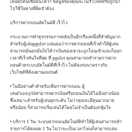
เล่นทุกคนเชื่อมั่นได้ว่า ข้อมูลของคุณจะไม่รั่วไหลหรือถูกนำ
ไปใช้ในทางที่ผิดจำต้อง
บริการฝากถอนอัตโนมัติ เร็วไว
กระบวนการทำธุรกรรมการคลังเป็นอีกเรื่องหนึ่งที่สำคัญมาก
สำหรับผู้เล่นpgslot แน่นอนว่าการฝากถอนที่เร็วทำให้ผู้เล่น
สามารถมั่นอกมั่นใจได้ว่าเงินของเขาจะถูกโอนเข้าและก็ออก
เวลาที่เร็วทันใจที่สุด ที่ pgslot คุณสามารถทำรายการฝาก
ถอนด้วยระบบอัตโนมัติที่เร็วไว ไม่ต้องรอนานราวกับ
เว็บไซต์ที่ต้องผ่านเอเย่นต์
• ไม่มีอย่างต่ำสำหรับเพื่อการฝากถอน: ผู้
เล่นFunny18สามารถฝากเงินหรือถอนเงินได้ไม่มีอย่างน้อย
ซึ่งเหมาะสำหรับผู้เล่นทุกระดับ ไม่ว่าคุณจะมีทุนมากมาย
หรือน้อย ก็สามารถเริ่มเล่นได้โดยไม่จำเป็นต้องกลุ้มใจ
• บริการ 1 วัน: ระบบฝากถอนอัตโนมัติทำให้ผู้เล่นสามารถทำ
รายการได้ตลอด 1 วัน ไม่ว่าจะเป็นเวลาไหนก็สามารถเล่น