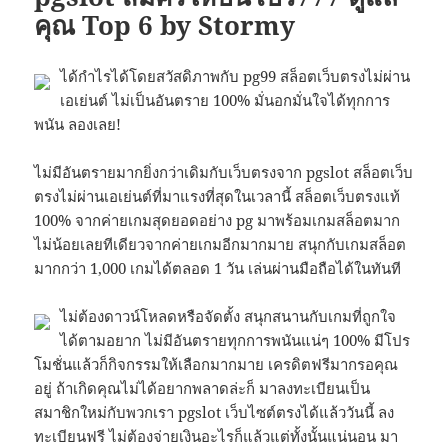
คุณ Top 6 by Stormy
ได้กำไรได้โดยสวัสดิภาพกับ pg99 สล็อตเว็บตรงไม่ผ่าน
เอเย่นต์ ไม่เป็นอันตราย 100% มั่นอกมั่นใจได้ทุกการ
พนัน ลองเลย!
ไม่มีอันตรายมากยิ่งกว่าเดิมกับเว็บตรงจาก pgslot สล็อตเว็บ
ตรงไม่ผ่านเอเย่นต์ที่มาแรงที่สุดในเวลานี้ สล็อตเว็บตรงแท้
100% จากค่ายเกมสุดยอดอย่าง pg มาพร้อมเกมสล็อตมาก
ไม่น้อยเลยทีเดียวจากค่ายเกมอีกมากมาย สนุกกับเกมสล็อต
มากกว่า 1,000 เกมได้ตลอด 1 วัน เล่นผ่านมือถือได้ในทันที
ไม่ต้องดาวน์โหลดหรือจัดตั้ง สนุกสนานกับเกมที่ถูกใจ
ได้ตามอยาก ไม่มีอันตรายทุกการพนันแน่ๆ 100% มีโปร
โมชั่นแล้วก็กิจกรรมให้เลือกมากมาย เครดิตฟรีมากรอคุณ
อยู่ ถ้าเกิดคุณไม่ได้อยากพลาดล่ะก็ มาลงทะเบียนเป็น
สมาชิกใหม่กับพวกเรา pgslot เว็บไซต์ตรงได้แล้ววันนี้ ลง
ทะเบียนฟรี ไม่ต้องจ่ายเงินอะไรก็แล้วแต่ทั้งนั้นแน่นอน มา