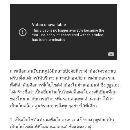
การเลือกเล่นFunny18มีหลายปัจจัยที่เราจำต้องใคร่ครวญ
ครับ ตั้งแต่การให้บริการ ความปลอดภัย การฝากถอน รวม
ทั้งที่สำคัญคือการที่เว็บไซต์จำต้องไม่ผ่านเอเย่นต์ ซึ่ง pgslot
ได้สร้างชื่อว่าเป็นเยี่ยมในเว็บไซต์สล็อตเว็บตรงที่เยี่ยมที่สุด
ของไทย มากับการบริการที่ครอบคลุมทุกด้าน กล่าวได้ว่า
เป็นเว็บสล็อตศูนย์รวมทุกๆสิ่งทุกๆอย่างไว้ที่เดียว
1. เป็นเว็บไซต์แท้รวมทั้งเว็บตรง: จุดแข็งของ pgslot เป็น
เป็นเว็บไซต์แท้ที่ไม่ผ่านเอเย่นต์ ซึ่งแสดงว่าผู้