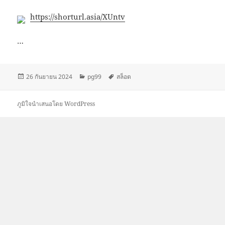
https://shorturl.asia/XUntv
…
เขียน
หมวด
ป้าย
26 กันยายน 2024
pg99
สล็อต
เมื่อ
หมู่
กำกับ
ภูมิใจนำเสนอโดย WordPress