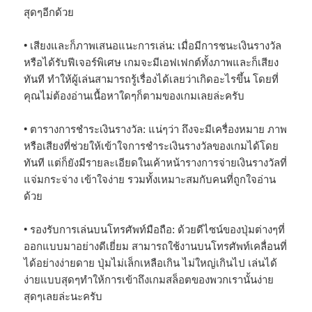
สุดๆอีกด้วย
• เสียงและก็ภาพเสนอแนะการเล่น: เมื่อมีการชนะเงินรางวัล
หรือได้รับฟีเจอร์พิเศษ เกมจะมีเอฟเฟกต์ทั้งภาพและก็เสียง
ทันที ทำให้ผู้เล่นสามารถรู้เรื่องได้เลยว่าเกิดอะไรขึ้น โดยที่
คุณไม่ต้องอ่านเนื้อหาใดๆก็ตามของเกมเลยล่ะครับ
• ตารางการชำระเงินรางวัล: แน่ๆว่า ถึงจะมีเครื่องหมาย ภาพ
หรือเสียงที่ช่วยให้เข้าใจการชำระเงินรางวัลของเกมได้โดย
ทันที แต่ก็ยังมีรายละเอียดในเค้าหน้ารางการจ่ายเงินรางวัลที่
แจ่มกระจ่าง เข้าใจง่าย รวมทั้งเหมาะสมกับคนที่ถูกใจอ่าน
ด้วย
• รองรับการเล่นบนโทรศัพท์มือถือ: ด้วยดีไซน์ของปุ่มต่างๆที่
ออกแบบมาอย่างดีเยี่ยม สามารถใช้งานบนโทรศัพท์เคลื่อนที่
ได้อย่างง่ายดาย ปุ่มไม่เล็กเหลือเกิน ไม่ใหญ่เกินไป เล่นได้
ง่ายแบบสุดๆทำให้การเข้าถึงเกมสล็อตของพวกเรานั้นง่าย
สุดๆเลยล่ะนะครับ