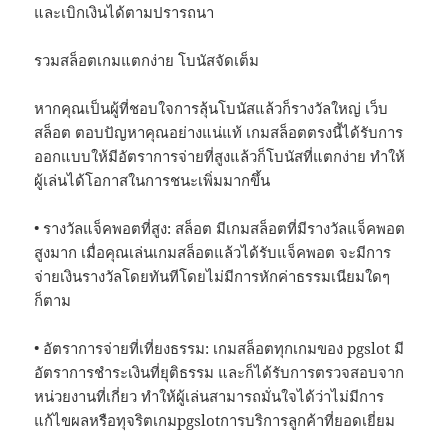
และเบิกเงินได้ตามปรารถนา
รวมสล็อตเกมแตกง่าย โบนัสจัดเต็ม
หากคุณเป็นผู้ที่ชอบใจการลุ้นโบนัสแล้วก็รางวัลใหญ่ เว็บ
สล็อต ตอบปัญหาคุณอย่างแน่แท้ เกมสล็อตตรงนี้ได้รับการ
ออกแบบให้มีอัตราการจ่ายที่สูงแล้วก็โบนัสที่แตกง่าย ทำให้
ผู้เล่นได้โอกาสในการชนะเพิ่มมากขึ้น
• รางวัลแจ็คพอตที่สูง: สล็อต มีเกมสล็อตที่มีรางวัลแจ็คพอต
สูงมาก เมื่อคุณเล่นเกมสล็อตแล้วได้รับแจ็คพอต จะมีการ
จ่ายเงินรางวัลโดยทันทีโดยไม่มีการหักค่าธรรมเนียมใดๆ
ก็ตาม
• อัตราการจ่ายที่เที่ยงธรรม: เกมสล็อตทุกเกมของ pgslot มี
อัตราการชำระเงินที่ยุติธรรม และก็ได้รับการตรวจสอบจาก
หน่วยงานที่เกี่ยว ทำให้ผู้เล่นสามารถมั่นใจได้ว่าไม่มีการ
แก้ไขผลหรือทุจริตเกมpgslotการบริการลูกค้าที่ยอดเยี่ยม