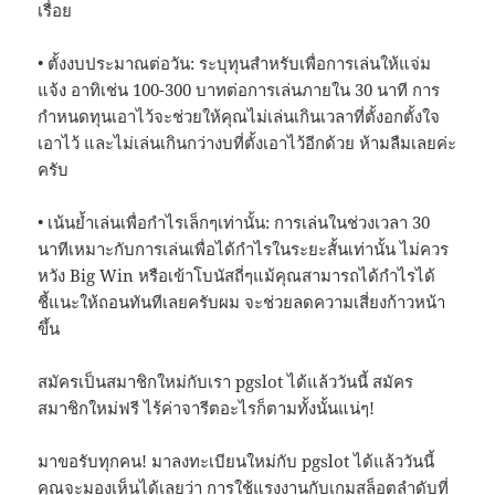
เรื่อย
• ตั้งงบประมาณต่อวัน: ระบุทุนสำหรับเพื่อการเล่นให้แจ่ม
แจ้ง อาทิเช่น 100-300 บาทต่อการเล่นภายใน 30 นาที การ
กำหนดทุนเอาไว้จะช่วยให้คุณไม่เล่นเกินเวลาที่ตั้งอกตั้งใจ
เอาไว้ และไม่เล่นเกินกว่างบที่ตั้งเอาไว้อีกด้วย ห้ามลืมเลยค่ะ
ครับ
• เน้นย้ำเล่นเพื่อกำไรเล็กๆเท่านั้น: การเล่นในช่วงเวลา 30
นาทีเหมาะกับการเล่นเพื่อได้กำไรในระยะสั้นเท่านั้น ไม่ควร
หวัง Big Win หรือเข้าโบนัสถี่ๆแม้คุณสามารถได้กำไรได้
ชี้แนะให้ถอนทันทีเลยครับผม จะช่วยลดความเสี่ยงก้าวหน้า
ขึ้น
สมัครเป็นสมาชิกใหม่กับเรา pgslot ได้แล้ววันนี้ สมัคร
สมาชิกใหม่ฟรี ไร้ค่าจารีตอะไรก็ตามทั้งนั้นแน่ๆ!
มาขอรับทุกคน! มาลงทะเบียนใหม่กับ pgslot ได้แล้ววันนี้
คุณจะมองเห็นได้เลยว่า การใช้แรงงานกับเกมสล็อตลำดับที่