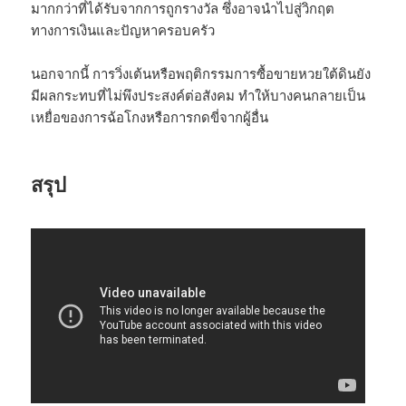
มากกว่าที่ได้รับจากการถูกรางวัล ซึ่งอาจนำไปสู่วิกฤต
ทางการเงินและปัญหาครอบครัว
นอกจากนี้ การวิ่งเต้นหรือพฤติกรรมการซื้อขายหวยใต้ดินยัง
มีผลกระทบที่ไม่พึงประสงค์ต่อสังคม ทำให้บางคนกลายเป็น
เหยื่อของการฉ้อโกงหรือการกดขี่จากผู้อื่น
สรุป