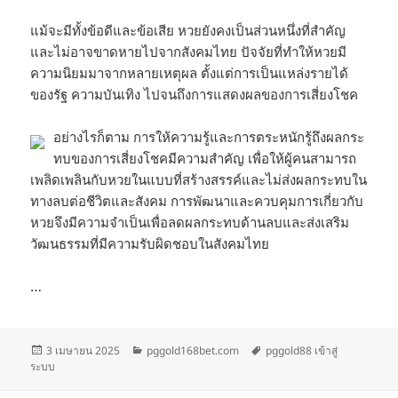
แม้จะมีทั้งข้อดีและข้อเสีย หวยยังคงเป็นส่วนหนึ่งที่สำคัญ
และไม่อาจขาดหายไปจากสังคมไทย ปัจจัยที่ทำให้หวยมี
ความนิยมมาจากหลายเหตุผล ตั้งแต่การเป็นแหล่งรายได้
ของรัฐ ความบันเทิง ไปจนถึงการแสดงผลของการเสี่ยงโชค
อย่างไรก็ตาม การให้ความรู้และการตระหนักรู้ถึงผลกระ
ทบของการเสี่ยงโชคมีความสำคัญ เพื่อให้ผู้คนสามารถ
เพลิดเพลินกับหวยในแบบที่สร้างสรรค์และไม่ส่งผลกระทบใน
ทางลบต่อชีวิตและสังคม การพัฒนาและควบคุมการเกี่ยวกับ
หวยจึงมีความจำเป็นเพื่อลดผลกระทบด้านลบและส่งเสริม
วัฒนธรรมที่มีความรับผิดชอบในสังคมไทย
…
เขียน
หมวด
ป้าย
3 เมษายน 2025
pggold168bet.com
pggold88 เข้าสู่
เมื่อ
หมู่
กำกับ
ระบบ