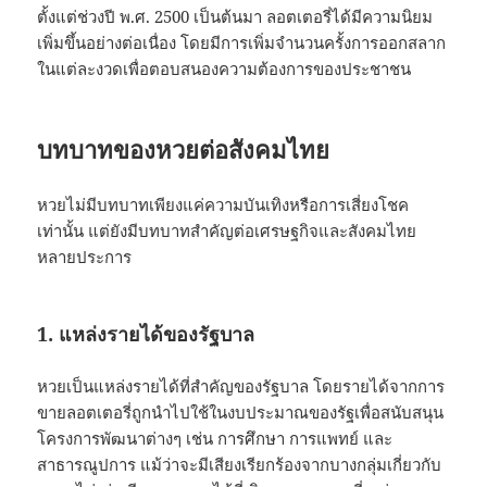
ตั้งแต่ช่วงปี พ.ศ. 2500 เป็นต้นมา ลอตเตอรี่ได้มีความนิยม
เพิ่มขึ้นอย่างต่อเนื่อง โดยมีการเพิ่มจำนวนครั้งการออกสลาก
ในแต่ละงวดเพื่อตอบสนองความต้องการของประชาชน
บทบาทของหวยต่อสังคมไทย
หวยไม่มีบทบาทเพียงแค่ความบันเทิงหรือการเสี่ยงโชค
เท่านั้น แต่ยังมีบทบาทสำคัญต่อเศรษฐกิจและสังคมไทย
หลายประการ
1. แหล่งรายได้ของรัฐบาล
หวยเป็นแหล่งรายได้ที่สำคัญของรัฐบาล โดยรายได้จากการ
ขายลอตเตอรี่ถูกนำไปใช้ในงบประมาณของรัฐเพื่อสนับสนุน
โครงการพัฒนาต่างๆ เช่น การศึกษา การแพทย์ และ
สาธารณูปการ แม้ว่าจะมีเสียงเรียกร้องจากบางกลุ่มเกี่ยวกับ