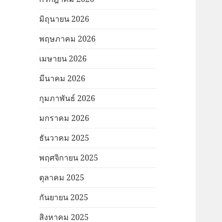
มิถุนายน 2026
พฤษภาคม 2026
เมษายน 2026
มีนาคม 2026
กุมภาพันธ์ 2026
มกราคม 2026
ธันวาคม 2025
พฤศจิกายน 2025
ตุลาคม 2025
กันยายน 2025
สิงหาคม 2025