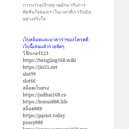
การบรรลุเป้าหมายมักมากับการ
ตัดสินใจของเราในเวลาที่เรารับมัน
อย่างจริงใจ
เว็บสล็อตและบาคาร่าของโครตดี
เว็บนี้เล่นแล้วรวยจัดๆ
โจ๊กเกอร์123
https://hengjing168.wiki
https://jin55.net
slot99
slot66
สล็อตเว็บตรง
https://judhai168.co
https://bonus888.life
สล็อต888
https://pgslot.today
pussy888