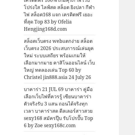
เครดิตฟรี 100% เกมคุรภาพ เว็บ
โปร่งใส ไลฟ์สด สล็อต ยิงปลา กีฬา
ไพ่ สล็อต168 แจก เครดิตฟรี เยอะ
ที่สุด Top 83 by Ofelia
Hengjing168d.com
สล็อตเว็บตรง webแตกง่าย สล็อต
เว็บตรง 2026 ประสบการณ์เล่นยุค
ใหม่ ระบบเสถียร พร้อมเกมให้
เลือกมากมาย คาสิโนออนไลน์ เว็บ
ใหญ่ ทดลองเล่น Top 60 by
Christel jin888.asia 24 July 26
บาคาร่า 21 JUL 69 บาคาร่า คู่มือ
เลือกเว็บไพ่ที่ควรรู้ เซียนบาคาร่า
ตัวจริงรับ 3 แสน ถอนได้จริงทุก
เวลา บาคาร่าสด ดีลเลอร์สาวสวย
sexy168 สมัครปุ๊บ รับโปรปั๊บ Top
6 by Zoe sexy168c.com