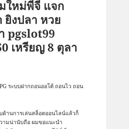
ใหม่พีจี แจก
ต ยิงปลา หวย
่า pgslot99
50 เหรียญ 8 ตุลา
่าย PG ระบบฝากถอนออโต้ ถอนไว ถอน
อบด้านการเล่นสล็อตออนไลน์แล้วก็
งความน่านับถือ ผมขอแนะนำ