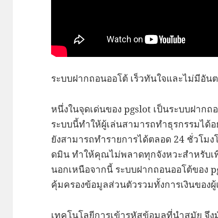
ระบบฝากถอนออโต้ เร็วทันใจและไม่มีอันตรา
หนึ่งในจุดเด่นของ pgslot เป็นระบบฝากถอ
ระบบนี้ทำให้ผู้เล่นสามารถทำธุรกรรมได้อย
ยังสามารถทำรายการได้ตลอด 24 ชั่วโมง
ดมิน ทำให้คุณไม่พลาดทุกจังหวะสำหรับเพ
นอกเหนือจากนี้ ระบบฝากถอนออโต้ของ pg
คุ้มครองข้อมูลส่วนตัวรวมทั้งการเงินของผู้
เทคโนโลยีการเข้ารหัสข้อมูลที่นำสมัย จึง