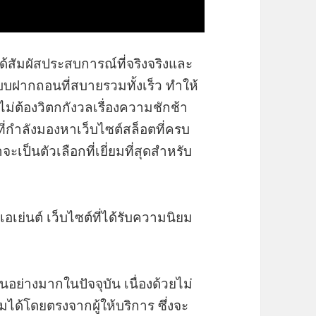
ด้สัมผัสประสบการณ์ที่จริงจริงและ
ะบบฝากถอนที่สบายรวมทั้งเร็ว ทำให้
ต้องวิตกกังวลเรื่องความชักช้า
ที่กำลังมองหาเว็บไซต์สล็อตที่ครบ
เป็นตัวเลือกที่เยี่ยมที่สุดสำหรับ
อเย่นต์ เว็บไซต์ที่ได้รับความนิยม
อย่างมากในปัจจุบัน เนื่องด้วยไม่
ได้โดยตรงจากผู้ให้บริการ ซึ่งจะ