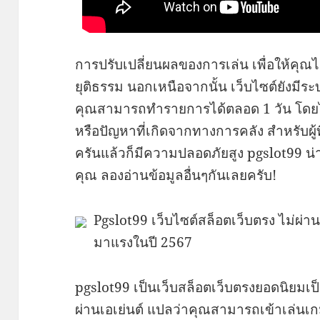
การปรับเปลี่ยนผลของการเล่น เพื่อให้คุณไ
ยุติธรรม นอกเหนือจากนั้น เว็บไซต์ยังมีร
คุณสามารถทำรายการได้ตลอด 1 วัน โดยไม่
หรือปัญหาที่เกิดจากทางการคลัง สำหรับผู้
ครันแล้วก็มีความปลอดภัยสูง pgslot99 น่าจะ
คุณ ลองอ่านข้อมูลอื่นๆกันเลยครับ!
Pgslot99 เว็บไซต์สล็อตเว็บตรง ไม่ผ่านเ
มาแรงในปี 2567
pgslot99 เป็นเว็บสล็อตเว็บตรงยอดนิยมเป็น
ผ่านเอเย่นต์ แปลว่าคุณสามารถเข้าเล่นเกม