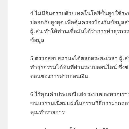
4.ไม่มีอันตรายด้วยเทคโนโลยีขั้นสูง ใช้ร
ปลอดภัยสูงสุด เพื่อคุ้มครองป้องกันข้อมูล
ผู้เล่น ทำให้ท่านเชื่อมั่นได้ว่าการทำ
ข้อมูล
5.ตรวจสอบสถานะได้ตลอดระยะเวลา ผู้เ
ทำธุรกรรมได้ทันทีผ่านระบบออนไลน์ ซึ่งช่
ตอนของการฝากถอนเงิน
6.ไร้คุณค่าประเพณีแฝง ระบบของพวกเราปฏิ
ขนบธรรมเนียมแฝงในกรรมวิธีการฝากถอน ท
คุณทำรายการ