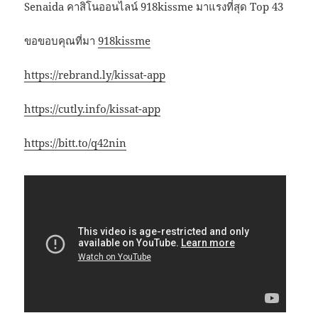
Senaida คาสิโนออนไลน์ 918kissme มาแรงที่สุด Top 43
ขอขอบคุณที่มา
918kissme
https://rebrand.ly/kissat-app
https://cutly.info/kissat-app
https://bitt.to/q42nin