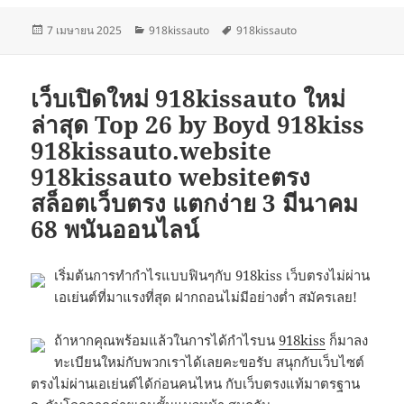
เขียน
หมวด
ป้าย
7 เมษายน 2025
918kissauto
918kissauto
เมื่อ
หมู่
กำกับ
เว็บเปิดใหม่ 918kissauto ใหม่
ล่าสุด Top 26 by Boyd 918kiss
918kissauto.website
918kissauto websiteตรง
สล็อตเว็บตรง แตกง่าย 3 มีนาคม
68 พนันออนไลน์
เริ่มต้นการทำกำไรแบบฟินๆกับ 918kiss เว็บตรงไม่ผ่าน
เอเย่นต์ที่มาแรงที่สุด ฝากถอนไม่มีอย่างต่ำ สมัครเลย!
ถ้าหากคุณพร้อมแล้วในการได้กำไรบน
918kiss
ก็มาลง
ทะเบียนใหม่กับพวกเราได้เลยคะขอรับ สนุกกับเว็บไซต์
ตรงไม่ผ่านเอเย่นต์ได้ก่อนคนไหน กับเว็บตรงแท้มาตรฐาน