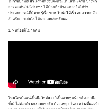
ไม่กี่รอบก็พอเข้าใจรวมทั้งจับจังหวะได้แล้วนะครับ บางทีก็
อาจจะเล่น918kissme ได้บ้างเสียบ้าง แต่ว่าถือได้ว่า
ประสบการณ์ที่ดีมาก รู้เรื่องแบบโบนัสได้เร็ว ลดความกลัว
สำหรับการเล่นไปได้มากเลยล่ะครับผม
2. ทุนน้อยก็ไม่กดดัน
ไหนใครกันแน่เป็นมือใหม่และก็เป็นสายทุนน้อยด้วยยกมือ
ขึ้น! ไม่ต้องกังวลเลยนะขอรับ ด้วยเหตุว่าในระหว่างที่ผมเข้า