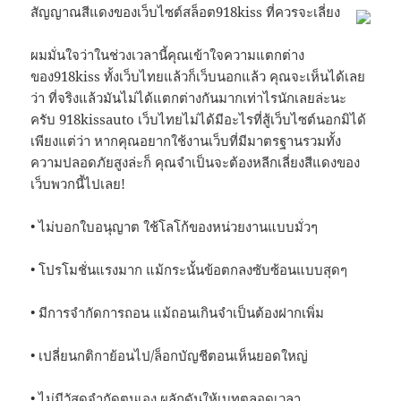
สัญญาณสีแดงของเว็บไซต์สล็อต918kiss ที่ควรจะเลี่ยง
ผมมั่นใจว่าในช่วงเวลานี้คุณเข้าใจความแตกต่าง
ของ918kiss ทั้งเว็บไทยแล้วก็เว็บนอกแล้ว คุณจะเห็นได้เลย
ว่า ที่จริงแล้วมันไม่ได้แตกต่างกันมากเท่าไรนักเลยล่ะนะ
ครับ 918kissauto เว็บไทยไม่ได้มีอะไรที่สู้เว็บไซต์นอกมิได้
เพียงแต่ว่า หากคุณอยากใช้งานเว็บที่มีมาตรฐานรวมทั้ง
ความปลอดภัยสูงล่ะก็ คุณจำเป็นจะต้องหลีกเลี่ยงสีแดงของ
เว็บพวกนี้ไปเลย!
• ไม่บอกใบอนุญาต ใช้โลโก้ของหน่วยงานแบบมั่วๆ
• โปรโมชั่นแรงมาก แม้กระนั้นข้อตกลงซับซ้อนแบบสุดๆ
• มีการจำกัดการถอน แม้ถอนเกินจำเป็นต้องฝากเพิ่ม
• เปลี่ยนกติกาย้อนไป/ล็อกบัญชีตอนเห็นยอดใหญ่
• ไม่มีวัสดุจำกัดตนเอง ผลักดันให้เบทตลอดเวลา