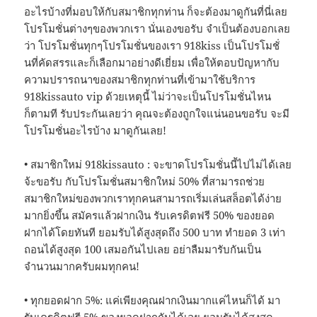
อะไรบ้างที่มอบให้กับสมาชิกทุกท่าน ก็จะต้องมาดูกันที่นี่เลย
โปรโมชั่นต่างๆของพวกเรา นั่นเองขอรับ จำเป็นต้องบอกเลย
ว่า โปรโมชั่นทุกๆโปรโมชั่นของเรา 918kiss เป็นโปรโมชั่
นที่คัดสรรและก็เลือกมาอย่างดีเยี่ยม เพื่อให้ตอบปัญหากับ
ความปรารถนาของสมาชิกทุกท่านที่เข้ามาใช้บริการ
918kissauto vip ด้วยเหตุนี้ ไม่ว่าจะเป็นโปรโมชั่นไหน
ก็ตามที รับประกันเลยว่า คุณจะต้องถูกใจแน่นอนขอรับ จะมี
โปรโมชั่นอะไรบ้าง มาดูกันเลย!
• สมาชิกใหม่ 918kissauto : จะขาดโปรโมชั่นนี้ไปไม่ได้เลย
จ้ะขอรับ กับโปรโมชั่นสมาชิกใหม่ 50% ที่สามารถช่วย
สมาชิกใหม่ของพวกเราทุกคนสามารถเริ่มเล่นสล็อตได้ง่าย
มากยิ่งขึ้น สมัครแล้วฝากเงิน รับเครดิตฟรี 50% ของยอด
ฝากได้โดยทันที ยอมรับได้สูงสุดถึง 500 บาท ทำยอด 3 เท่า
ถอนได้สูงสุด 100 เสมอกันไปเลย อย่าลืมมารับกันเป็น
จำนวนมากครับผมทุกคน!
• ทุกยอดฝาก 5%: แค่เพียงคุณฝากเงินมากแค่ไหนก็ได้ มา
รับเครดิตฟรี 5% ของยอดฝากกันได้เลย ยอมรับได้สูงสุด