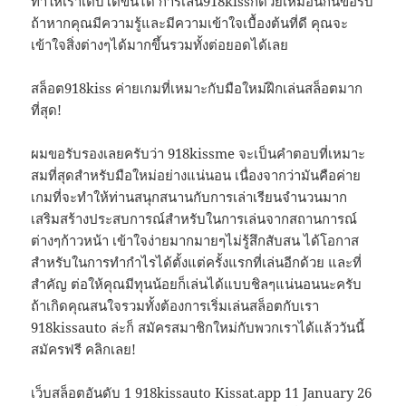
ทำให้เราเติบโตขึ้นได้ การเล่น918kissก็ด้วยเหมือนกันขอรับ
ถ้าหากคุณมีความรู้และมีความเข้าใจเบื้องต้นที่ดี คุณจะ
เข้าใจสิ่งต่างๆได้มากขึ้นรวมทั้งต่อยอดได้เลย
สล็อต918kiss ค่ายเกมที่เหมาะกับมือใหม่ฝึกเล่นสล็อตมาก
ที่สุด!
ผมขอรับรองเลยครับว่า 918kissme จะเป็นคำตอบที่เหมาะ
สมที่สุดสำหรับมือใหม่อย่างแน่นอน เนื่องจากว่ามันคือค่าย
เกมที่จะทำให้ท่านสนุกสนานกับการเล่าเรียนจำนวนมาก
เสริมสร้างประสบการณ์สำหรับในการเล่นจากสถานการณ์
ต่างๆก้าวหน้า เข้าใจง่ายมากมายๆไม่รู้สึกสับสน ได้โอกาส
สำหรับในการทำกำไรได้ตั้งแต่ครั้งแรกที่เล่นอีกด้วย และที่
สำคัญ ต่อให้คุณมีทุนน้อยก็เล่นได้แบบชิลๆแน่นอนนะครับ
ถ้าเกิดคุณสนใจรวมทั้งต้องการเริ่มเล่นสล็อตกับเรา
918kissauto ล่ะก็ สมัครสมาชิกใหม่กับพวกเราได้แล้ววันนี้
สมัครฟรี คลิกเลย!
เว็บสล็อตอันดับ 1 918kissauto Kissat.app 11 January 26