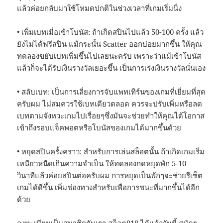
แล้วค่อยกลับมาใช้โหมดปกติในช่วงเวลาที่เกมเริ่มนิ่ง
• เพิ่มเบทเมื่อเข้าโบนัส: ถ้าเกิดสปินไปแล้ว 50-100 ครั้ง แล้ว
ยังไม่ได้ฟรีสปิน แม้กระนั้น Scatter ออกบ่อยมากขึ้น ให้คุณ
ทดลองขยับเบทเพิ่มขึ้นไปเลยนะครับ เพราะว่าแม้เข้าโบนัส
แล้วก็จะได้รับเงินรางวัลเยอะขึ้น เป็นการเร่งเงินรางวัลนั่นเอง
• สลับเบท: เป็นการเลี่ยงการจับแพทเทิร์นของเกมที่เยี่ยมที่สุด
ครับผม ไม่สมควรใช้เบทเดียวตลอด ควรจะปรับเพิ่มหรือลด
เบทตามจังหวะเกมไปเรื่อยๆซึ่งมันจะช่วยทำให้คุณได้โอกาส
เข้าถึงรอบแจ็คพอตหรือโบนัสของเกมได้มากขึ้นด้วย
• หยุดสปินครั้งคราว: สำหรับการเล่นสล็อตนั้น ถ้าเกิดเกมเริ่ม
เหนียวหนืดเกินความจำเป็น ให้ทดลองกดหยุดพัก 5-10
วินาทีแล้วค่อยสปินต่อครับผม การหยุดเป็นพักๆจะช่วยรีเซ็ต
เกมได้ดีขึ้น เพิ่มช่องทางสำหรับเพื่อการชนะที่มากขึ้นได้อีก
ด้วย
ลงทะเบียนเป็นสมาชิกกับเรา สล็อต918 ได้แล้ววันนี้ สมัคร