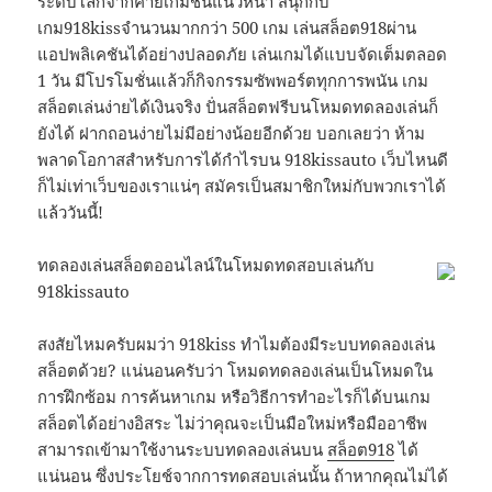
ระดับโลกจากค่ายเกมชั้นแนวหน้า สนุกกับ
เกม918kissจำนวนมากกว่า 500 เกม เล่นสล็อต918ผ่าน
แอปพลิเคชันได้อย่างปลอดภัย เล่นเกมได้แบบจัดเต็มตลอด
1 วัน มีโปรโมชั่นแล้วก็กิจกรรมซัพพอร์ตทุกการพนัน เกม
สล็อตเล่นง่ายได้เงินจริง ปั่นสล็อตฟรีบนโหมดทดลองเล่นก็
ยังได้ ฝากถอนง่ายไม่มีอย่างน้อยอีกด้วย บอกเลยว่า ห้าม
พลาดโอกาสสำหรับการได้กำไรบน 918kissauto เว็บไหนดี
ก็ไม่เท่าเว็บของเราแน่ๆ สมัครเป็นสมาชิกใหม่กับพวกเราได้
แล้ววันนี้!
ทดลองเล่นสล็อตออนไลน์ในโหมดทดสอบเล่นกับ
918kissauto
สงสัยไหมครับผมว่า 918kiss ทำไมต้องมีระบบทดลองเล่น
สล็อตด้วย? แน่นอนครับว่า โหมดทดลองเล่นเป็นโหมดใน
การฝึกซ้อม การค้นหาเกม หรือวิธีการทำอะไรก็ได้บนเกม
สล็อตได้อย่างอิสระ ไม่ว่าคุณจะเป็นมือใหม่หรือมืออาชีพ
สามารถเข้ามาใช้งานระบบทดลองเล่นบน
สล็อต918
ได้
แน่นอน ซึ่งประโยช์จากการทดสอบเล่นนั้น ถ้าหากคุณไม่ได้