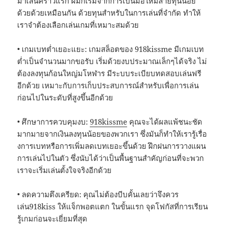
มาเล่นคราวแรก ผมก็เริ่มจากการเป็นมือใหม่สายทุนน้อย
ด้วยด้วยเหมือนกัน ด้วยทุนสำหรับในการเล่นที่จำกัด ทำให้
เราจำต้องเลือกเล่นเกมที่เหมาะสมด้วย
• เกมเบทต่ำเยอะแยะ: เกมสล็อตของ 918kissme มีเกมเบท
ต่ำเป็นจำนวนมากขอรับ เริ่มด้วยงบประมาณเล็กๆได้จริง ไม่
ต้องลงทุนก้อนใหญ่มโหฬาร มีระบบระเบียบทดสอบเล่นฟรี
อีกด้วย เหมาะกับการเก็บประสบการณ์สำหรับเพื่อการเล่น
ก่อนไปในระดับที่สูงขึ้นอีกด้วย
• ศึกษาการควบคุมงบ:
918kissme
คุณจะได้ผลแพ้ชนะชัด
มากมายจากเงินลงทุนน้อยของพวกเรา ซึ่งมันก็ทำให้เรารู้เรื่อ
งการเบทหรือการเพิ่มลดเบทเยอะขึ้นด้วย ฝึกฝนการวางแผน
การเล่นไปในตัว ซึ่งนับได้ว่าเป็นพื้นฐานสำคัญก่อนที่จะพวก
เราจะเริ่มเล่นตั้งใจจริงอีกด้วย
• ลดความตึงเครียด: คุณไม่ต้องบีบคั้นเลยว่าจึงควร
เล่น918kiss ให้แจ็กพอตแตก ในขั้นแรก จุดโฟกัสที่การเรียน
รู้เกมก่อนจะเยี่ยมที่สุด