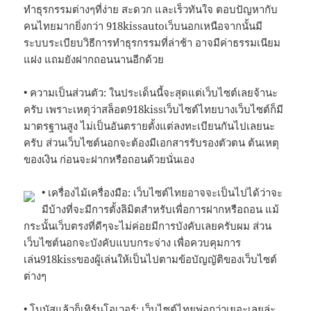
ทำธุรกรรมต่างๆที่ง่าย สะดวก และเร็วทันใจ ตอบปัญหากับ
คนไทยมากยิ่งกว่า 918kissautoเว็บนอกเหนือจากนั้นมี
ระบบระเบียบวิธีการทำธุรกรรมที่ล่าช้า อาจมีค่าธรรมเนียม
แฝง แถมยังฝากถอนนานอีกด้วย
• ความเป็นส่วนตัว: ในประเด็นนี้จะสุดแต่เว็บไซต์เลยจ้านะ
ครับ เพราะเหตุว่าสล็อต918kissเว็บไซต์ไทยบางเว็บไซต์ก็มี
มาตรฐานสูง ไม่เป็นอันตรายตั้งแต่ลงทะเบียนกันไปเลยนะ
ครับ ส่วนเว็บไซต์นอกจะต้องมีเอกสารรับรองตัวตน ต้นเหตุ
ของเงิน ก่อนจะฝากหรือถอนด้วยนั่นเอง
• เครื่องไม้เครื่องมือ: เว็บไซต์ไทยอาจจะเป็นไปได้ว่าจะ
มีบ้างที่จะมีการตั้งลิมิตสำหรับเพื่อการฝากหรือถอน แม้
กระนั้นเว็บตรงที่ดีๆจะไม่ค่อยมีการบังคับเลยครับผม ส่วน
เว็บไซต์นอกจะบังคับแบบกระจ่าง เพื่อควบคุมการ
เล่น918kissของผู้เล่นให้เป็นไปตามข้อบัญญัติของเว็บไซต์
ต่างๆ
• โบนัสแล้วก็เทิร์นโอเวอร์: เว็บไซต์ไทยพ่อกว่าเยอะเลยล่ะ