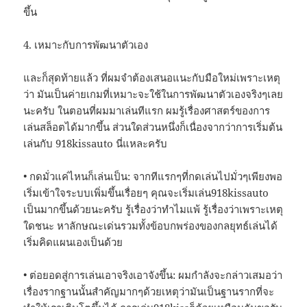
ขึ้น
4. เหมาะกับการพัฒนาตัวเอง
และก็สุดท้ายแล้ว ที่ผมจำต้องเสนอแนะกับมือใหม่เพราะเหตุ
ว่า มันเป็นค่ายเกมที่เหมาะจะใช้ในการพัฒนาตัวเองจริงๆเลย
นะครับ ในตอนที่ผมมาเล่นทีแรก ผมรู้เรื่องศาสตร์ของการ
เล่นสล็อตได้มากขึ้น ส่วนใดส่วนหนึ่งก็เนื่องจากว่าการเริ่มต้น
เล่นกับ 918kissauto นี่แหละครับ
• กดมั่วแค่ไหนก็เล่นเป็น: จากทีแรกๆที่กดเล่นไปมั่วๆเพียงพอ
เริ่มเข้าใจระบบเพิ่มขึ้นเรื่อยๆ คุณจะเริ่มเล่น918kissauto
เป็นมากขึ้นด้วยนะครับ รู้เรื่องว่าทำไมแพ้ รู้เรื่องว่าเพราะเหตุ
ใดชนะ หาลักษณะเด่นรวมทั้งข้อบกพร่องของกลยุทธ์เล่นได้
เริ่มคิดแผนเองเป็นด้วย
• ต่อยอดสู่การเล่นเอาจริงเอาจังขึ้น: ผมกำลังจะกล่าวเสมอว่า
เรื่องรากฐานนั้นสำคัญมากๆด้วยเหตุว่ามันเป็นฐานรากที่จะ