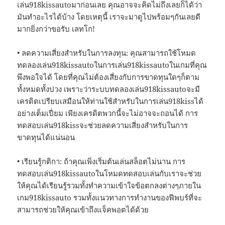
เล่น918kissautoมาก่อนเลย คุณอาจจะคิดไม่ถึงเลยก็ได้ว่า
มันทำอะไรได้บ้าง โดยเหตุนี้ เราจะมาดูไปพร้อมๆกันเลยดี
มากยิ่งกว่าขอรับ เลทโก!
• ลดความเสี่ยงสำหรับในการลงทุน: คุณสามารถใช้โหมด
ทดลองเล่น918kissautoในการเล่น918kissautoในเกมที่คุณ
พึงพอใจได้ โดยที่คุณไม่ต้องเสี่ยงกับการขาดทุนใดๆก็ตาม
ทั้งหมดทั้งปวง เพราะว่าระบบทดลองเล่น918kissautoจะมี
เครดิตเปรียบเสมือนให้ท่านใช้สำหรับในการเล่น918kissได้
อย่างเต็มเปี่ยม เพียงเครดิตพวกนี้จะไม่อาจจะถอนได้ การ
ทดสอบเล่น918kissจะช่วยลดความเสี่ยงสำหรับในการ
ขาดทุนได้แน่นอน
• เรียนรู้กติกา: ถ้าคุณเพิ่งเริ่มต้นเล่นสล็อตไม่นาน การ
ทดสอบเล่น918kissautoในโหมดทดสอบเล่นกับเราจะช่วย
ให้คุณได้เรียนรู้รวมทั้งทำความเข้าใจข้อตกลงต่างๆภายใน
เกม918kissauto รวมทั้งแนวทางการทำงานของฟีพบร์ที่จะ
สามารถช่วยให้คุณเข้าถึงแจ็คพอตได้ด้วย