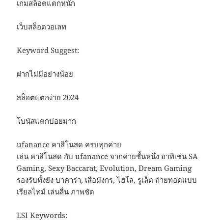
เกมสล็อตแตกหนัก
เว็บสล็อตวอเลท​
Keyword Suggest:
ฝากไม่มีอย่างน้อย
สล็อตแตกง่าย 2024
โบนัสแตกบ่อยมาก​
ufanance คาสิโนสด ครบทุกค่าย
เล่น คาสิโนสด กับ ufanance จากค่ายชั้นหนึ่ง อาทิเช่น SA
Gaming, Sexy Baccarat, Evolution, Dream Gaming
รองรับทั้งยัง บาคาร่า, เสือมังกร, ไฮโล, รูเล็ต ถ่ายทอดแบบ
เรียลไทม์ เล่นลื่น ภาพชัด​
LSI Keywords: