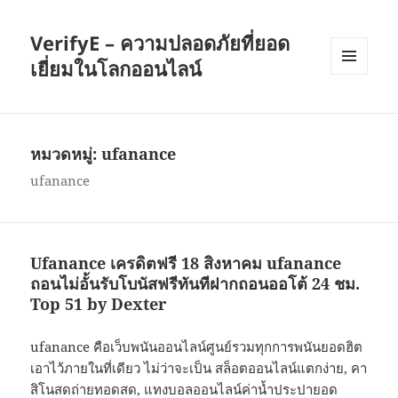
VerifyE – ความปลอดภัยที่ยอด
เยี่ยมในโลกออนไลน์
เมนู
และวิด
เจ็ต
หมวดหมู่:
ufanance
ufanance
Ufanance เครดิตฟรี 18 สิงหาคม ufanance
ถอนไม่อั้นรับโบนัสฟรีทันทีฝากถอนออโต้ 24 ชม.
Top 51 by Dexter
ufanance คือเว็บพนันออนไลน์ศูนย์รวมทุกการพนันยอดฮิต
เอาไว้ภายในที่เดียว ไม่ว่าจะเป็น สล็อตออนไลน์แตกง่าย, คา
สิโนสดถ่ายทอดสด, แทงบอลออนไลน์ค่าน้ำประปายอด