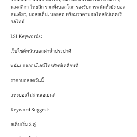
นเดสลีกา ไทยลีก รวมทั้งบอลโลก รองรับการพนันทั้งยัง บอล
คนเดียว, บอลสเต็ป, บอลสด พร้อมราคาบอลไหลอัปเดตเรี
ยลไทม์​
LSI Keywords:
เว็บไซต์พนันบอลค่าน้ำประปาดี
พนันบอลออนไลน์โทรศัพท์เคลื่อนที่
ราคาบอลสดวันนี้
แทงบอลไม่ผ่านเอเย่นต์​
Keyword Suggest:
สเต็ปเริ่ม 2 คู่