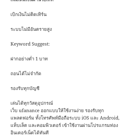
เบิกเงินไม่ติดเทิร์น
ระบบไม่มีอันตรายสูง​
Keyword Suggest:
ฝากอย่างต่ำ 1 บาท
ถอนได้ไม่จำกัด
รองรับทุกบัญชี​
เล่นได้ทุกวัสดุอุปกรณ์
เว็บ ufanance ออกแบบให้ใช้งานง่าย รองรับทุก
แพลตฟอร์ม ทั้งโทรศัพท์มือถือระบบ iOS และ Android,
แท็บเล็ต และคอมพิวเตอร์ เข้าใช้งานผ่านโปรแกรมท่อง
อินเตอร์เน็ตได้ทันที​