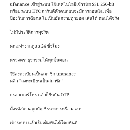
ufanance เข้าสู่ระบบ
ใช้เทคโนโลยีเข้ารหัส SSL 256-bit
พร้อมระบบ KYC การันตีตัวตนก่อนจะมีการถอนเงิน เพื่อ
ป้องกันการฉ้อฉล ไม่เป็นอันตรายทุกยอด เล่นได้ ถอนได้จริง​
ไม่มีประวัติการทุจริต
คณะทำงานดูแล 24 ชั่วโมง
ตรวจตราธุรกรรมได้ทุกขั้นตอน​
วิธีลงทะเบียนเป็นสมาชิก ufanance
คลิก “ลงทะเบียนเป็นสมาชิก”
กรอกเบอร์โทร แล้วก็ยืนยัน OTP
ตั้งรหัสผ่าน ผูกบัญชีธนาคารหรือวอเลท
เข้าระบบ แล้วเริ่มเดิมพันได้โดยทันที​