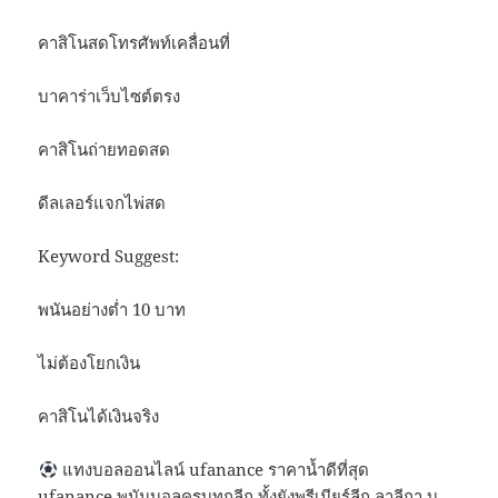
คาสิโนสดโทรศัพท์เคลื่อนที่
บาคาร่าเว็บไซต์ตรง
คาสิโนถ่ายทอดสด
ดีลเลอร์แจกไพ่สด​
Keyword Suggest:
พนันอย่างต่ำ 10 บาท
ไม่ต้องโยกเงิน
คาสิโนได้เงินจริง​
แทงบอลออนไลน์ ufanance ราคาน้ำดีที่สุด
ufanance พนันบอลครบทุกลีก ทั้งยังพรีเมียร์ลีก ลาลีกา บุ