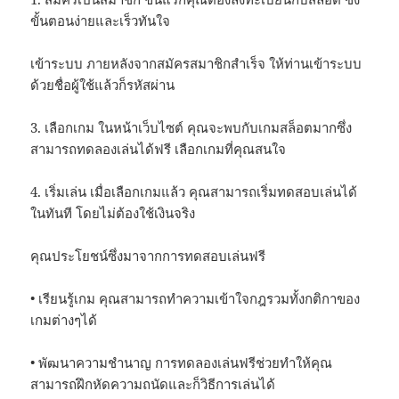
ขั้นตอนง่ายและเร็วทันใจ
เข้าระบบ ภายหลังจากสมัครสมาชิกสำเร็จ ให้ท่านเข้าระบบ
ด้วยชื่อผู้ใช้แล้วก็รหัสผ่าน
3. เลือกเกม ในหน้าเว็บไซต์ คุณจะพบกับเกมสล็อตมากซึ่ง
สามารถทดลองเล่นได้ฟรี เลือกเกมที่คุณสนใจ
4. เริ่มเล่น เมื่อเลือกเกมแล้ว คุณสามารถเริ่มทดสอบเล่นได้
ในทันที โดยไม่ต้องใช้เงินจริง
คุณประโยชน์ซึ่งมาจากการทดสอบเล่นฟรี
• เรียนรู้เกม คุณสามารถทำความเข้าใจกฎรวมทั้งกติกาของ
เกมต่างๆได้
• พัฒนาความชำนาญ การทดลองเล่นฟรีช่วยทำให้คุณ
สามารถฝึกหัดความถนัดและก็วิธีการเล่นได้