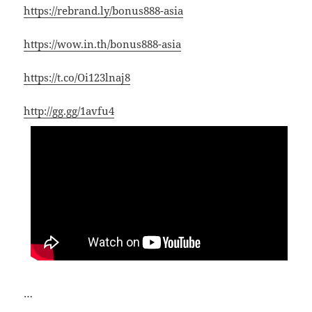
https://rebrand.ly/bonus888-asia
https://wow.in.th/bonus888-asia
https://t.co/Oi123lnaj8
http://gg.gg/1avfu4
…