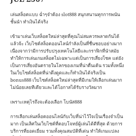
เล่นสล็อตแบบ ฉ่ำๆจำต้อง slot888 สนุกสนานทุกการพนัน
ชั้นนำ ทำเงินได้จริง
เข้ามาเล่นเว็บสล็อตใหม่ล่าสุดที่คุณไม่สมควรพลาดกันได้
แล้วจ้ะ เว็บไซต์สล็อตออนไลน์กำลังเป็นที่ชื่นชอบอย่างมาก
เนื่องจากว่ามีการปรับปรุงเทคโนโลยีและกราฟิกที่นำสมัย
ทำให้การเล่นเกมสล็อตไม่เฉพาะแต่เป็นการเสี่ยงโชค แต่ยัง
เป็นการเสี่ยงอันตรายในโลกของเกมที่น่าตื่นเต้น รวมทั้งหนึ่ง
ในเว็บไซต์สล็อตที่น่าดึงดูดและก็ทำเงินได้จริงเป็น
bonus888 เว็บไซต์สล็อตใหม่ล่าสุดที่มีเกมให้เลือกเล่นมาก
ไม่น้อยเลยทีเดียวและได้โอกาสได้รับรางวัลมาก
เพราะเหตุไรถึงจะต้องเลือก โบนัส888
การเลือกเล่นสล็อตออนไลน์กับเว็บที่น่าไว้ใจเป็นเรื่องจำเป็น
มาก เป็นเลิศในเว็บไซต์ที่ตอบโจทย์ผู้เล่นได้ดีที่สุด ด้วยการ
บริการที่ยอดเยี่ยม รวมทั้งคุณสมบัติที่เด่น ทำให้เกมแปลง