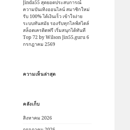
Jinda55 สุดยอดประสบการณ์
ความบันเทิงออนไลน์ สมาชิกใหม่
รับ 100% ได้เงินเร็ว เข้าใจง่าย
ระบบทันสมัย รองรับทุกไลฟ์สไตล์
สล็อตเครดิตฟรี เริ่มสนุกได้ทันที
Top 72 by Wilson Jin55.guru 6
กรกฎาคม 2569
ความเห็นล่าสุด
คลังเก็บ
สิงหาคม 2026
กรกฎาคม 2026