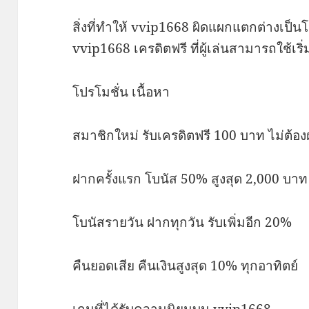
สิ่งที่ทำให้ vvip1668 ผิดแผกแตกต่างเป็
vvip1668 เครดิตฟรี ที่ผู้เล่นสามารถใช้เริ่
โปรโมชั่น เนื้อหา
สมาชิกใหม่ รับเครดิตฟรี 100 บาท ไม่ต้อ
ฝากครั้งแรก โบนัส 50% สูงสุด 2,000 บาท
โบนัสรายวัน ฝากทุกวัน รับเพิ่มอีก 20%
คืนยอดเสีย คืนเงินสูงสุด 10% ทุกอาทิตย์
เกมที่ได้รับความนิยมบน vvip1668