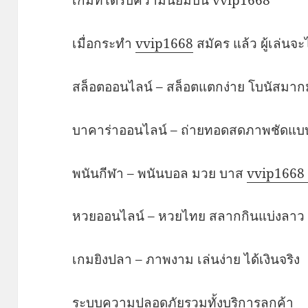
เมื่อกระทำ
vvip1668
สมัคร แล้ว ผู้เล่น
สล็อตออนไลน์ – สล็อตแตกง่าย โบนัสมาก
บาคาร่าออนไลน์ – ถ่ายทอดสดภาพชัดแบบ
พนันกีฬา – พนันบอล มวย บาส
vvip1668 เ
หวยออนไลน์ – หวยไทย สลากกินแบ่งลาว ห
เกมยิงปลา – ภาพงาม เล่นง่าย ได้เงินจริง
ระบบความปลอดภัยรวมทั้งบริการลูกค้า