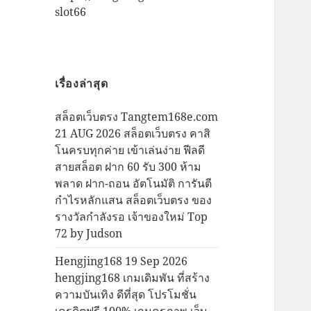
slot66
เรื่องล่าสุด
สล็อตเว็บตรง Tangtem168e.com
21 AUG 2026 สล็อตเว็บตรง คาสิ
โนครบทุกค่าย เข้าเล่นง่าย ฟีลดี
สายสล็อต ฝาก 60 รับ 300 ห้าม
พลาด ฝาก-ถอน อัตโนมัติ การันตี
กำไรหลักแสน สล็อตเว็บตรง ของ
รางวัลกำลังรอ เจ้าของใหม่ Top
72 by Judson
Hengjing168 19 Sep 2026
hengjing168 เกมเดิมพัน ที่สร้าง
ความบันเทิง ดีที่สุด โปรโมชั่น