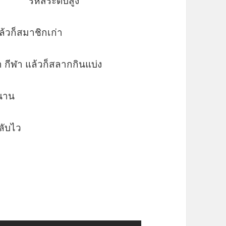
รหัสระดับสูง
ล้วก็สมาชิกเก่า
า กีฬา แล้วก็สลากกินแบ่ง
อนาน
ลับไว