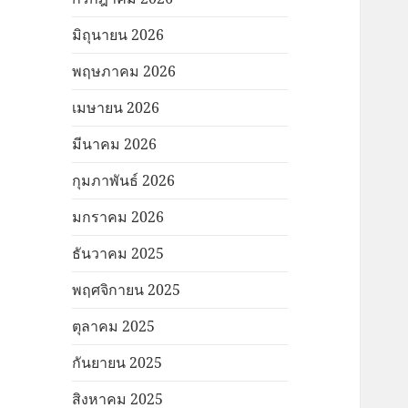
มิถุนายน 2026
พฤษภาคม 2026
เมษายน 2026
มีนาคม 2026
กุมภาพันธ์ 2026
มกราคม 2026
ธันวาคม 2025
พฤศจิกายน 2025
ตุลาคม 2025
กันยายน 2025
สิงหาคม 2025