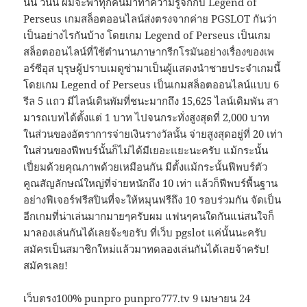
นั้น วันนี้ ผมจะพาทุกคนมาทำความรู้จักกับ Legend of
Perseus เกมสล็อตออนไลน์ส่งตรงจากค่าย PGSLOT กันว่า
เป็นอย่างไรกันบ้าง โดยเกม Legend of Perseus เป็นเกม
สล็อตออนไลน์ที่ใช้ตำนานภาษากรีกโรมันอย่างเรื่องของเพ
อร์ซีอุส บุรุษผู้ปราบเมดูซ่ามาเป็นผู้แสดงนำชายประจำเกมนี้
โดยเกม Legend of Perseus เป็นเกมสล็อตออนไลน์แบบ 6
รีล 5 แถว มีไลน์เดินพัมที่ชนะมากถึง 15,625 ไลน์เดิมพัน สา
มารถเบทได้ตั้งแต่ 1 บาท ไปจนกระทั่งสูงสุดที่ 2,000 บาท
ในส่วนของอัตราการจ่ายเงินรางวัลนั้น จ่ายสูงสุดอยู่ที่ 20 เท่า
ในส่วนของฟีพบร์นั้นก็ไม่ได้มีเยอะแยะนะครับ แม้กระนั้น
เปี่ยมด้วยคุณภาพด้วยเหมือนกัน มีตั้งแม้กระนั้นฟีพบร์ตัว
คูณสัญลักษณ์ใหญ่ที่จ่ายหนักถึง 10 เท่า แล้วก็ฟีพบร์พื้นฐาน
อย่างฟีเจอร์ฟรีสปินที่จะให้หมุนฟรีถึง 10 รอบร่วมกัน จัดเป็น
อีกเกมที่น่าเล่นมากมายๆครับผม แฟนๆคนใดกันแน่สนใจก็
มาลองเล่นกันได้เลยจ้ะขอรับ ที่เว็บ pgslot แค่นั้นนะครับ
สมัครเป็นสมาชิกใหม่แล้วมาทดลองเล่นกันได้เลยจ้าครับ!
สมัครเลย!
เว็บตรง100% punpro punpro777.tv 9 เมษายน 24