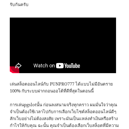
รับกันครับ
เล่นสล็อตออนไลน์กับ PUNPRO777 ได้แบบไม่มีอันตราย
100% กับระบบฝากถอนออโต้ที่ดีที่สุดในตอนนี้
การเล่นpgslotนั้น ก่อนลงสนามจริงทุกคราว ผมมั่นใจว่าคุณ
จำเป็นต้องใช้เวลาไปกับการเลือกเว็บไซต์สล็อตออนไลน์ดีๆ
สักเว็บอย่างไม่ต้องสงสัย เพราะมันเป็นแหล่งทำเงินหรือสร้าง
กำไรให้กับคุณ ฉะนั้น คุณจำเป็นต้องเลือกเว็บสล็อตที่มีความ