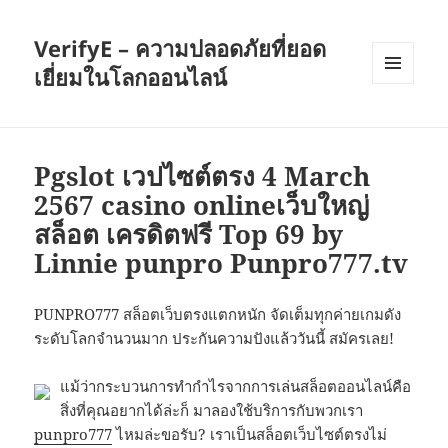
VerifyE – ความปลอดภัยที่ยอด
เยี่ยมในโลกออนไลน์
เมนู
และวิด
เจ็ต
Pgslot เวปไซต์ตรง 4 March
2567 casino onlineเว็บใหญ่
สล็อต เครดิตฟรี Top 69 by
Linnie punpro Punpro777.tv
PUNPRO777 สล็อตเว็บตรงแตกหนัก จัดเต็มทุกค่ายเกมดัง
ระดับโลกจำนวนมาก ประกันความปังแล้ววันนี้ สมัครเลย!
แม้ว่ากระบวนการทำกำไรจากการเล่นสล็อตออนไลน์คือ
สิ่งที่คุณอยากได้ล่ะก็ มาลองใช้บริการกับพวกเรา
punpro777
ไหมล่ะขอรับ? เราเป็นสล็อตเว็บไซต์ตรงไม่