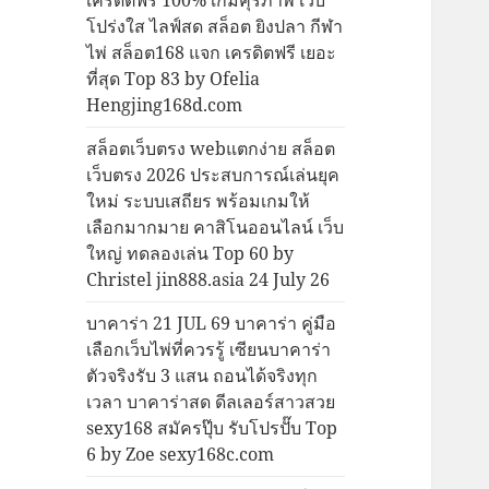
เครดิตฟรี 100% เกมคุรภาพ เว็บ
โปร่งใส ไลฟ์สด สล็อต ยิงปลา กีฬา
ไพ่ สล็อต168 แจก เครดิตฟรี เยอะ
ที่สุด Top 83 by Ofelia
Hengjing168d.com
สล็อตเว็บตรง webแตกง่าย สล็อต
เว็บตรง 2026 ประสบการณ์เล่นยุค
ใหม่ ระบบเสถียร พร้อมเกมให้
เลือกมากมาย คาสิโนออนไลน์ เว็บ
ใหญ่ ทดลองเล่น Top 60 by
Christel jin888.asia 24 July 26
บาคาร่า 21 JUL 69 บาคาร่า คู่มือ
เลือกเว็บไพ่ที่ควรรู้ เซียนบาคาร่า
ตัวจริงรับ 3 แสน ถอนได้จริงทุก
เวลา บาคาร่าสด ดีลเลอร์สาวสวย
sexy168 สมัครปุ๊บ รับโปรปั๊บ Top
6 by Zoe sexy168c.com