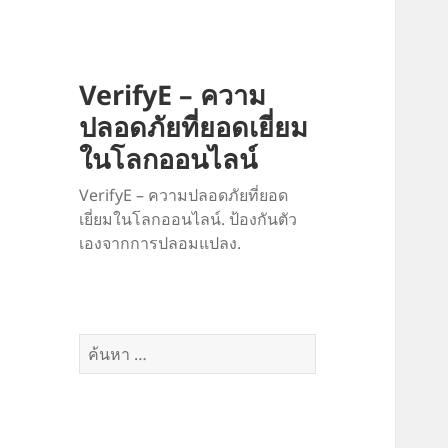
VerifyE – ความ
ปลอดภัยที่ยอดเยี่ยม
ในโลกออนไลน์
VerifyE – ความปลอดภัยที่ยอด
เยี่ยมในโลกออนไลน์. ป้องกันตัว
เองจากการปลอมแปลง.
ค้นหา
สำหรับ: