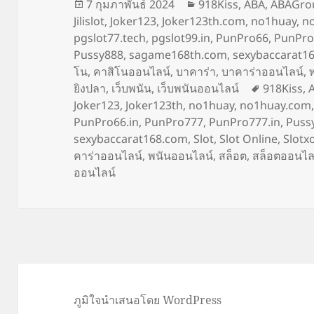
เขียน
หมวด
7 กุมภาพันธ์ 2024
918Kiss
,
ABA
,
ABAGro
เมื่อ
หมู่
Jilislot
,
Joker123
,
Joker123th.com
,
no1huay
,
n
pgslot77.tech
,
pgslot99.in
,
PunPro66
,
PunPro
Pussy888
,
sagame168th.com
,
sexybaccarat1
โน
,
คาสิโนออนไลน์
,
บาคาร่า
,
บาคาร่าออนไลน์
,
ป้าย
ยิงปลา
,
เว็บพนัน
,
เว็บพนันออนไลน์
918Kiss
,
กำกับ
Joker123
,
Joker123th
,
no1huay
,
no1huay.com
PunPro66.in
,
PunPro777
,
PunPro777.in
,
Puss
sexybaccarat168.com
,
Slot
,
Slot Online
,
Slotx
คาร่าออนไลน์
,
พนันออนไลน์
,
สล็อต
,
สล็อตออนไล
ออนไลน์
ภูมิใจนำเสนอโดย WordPress