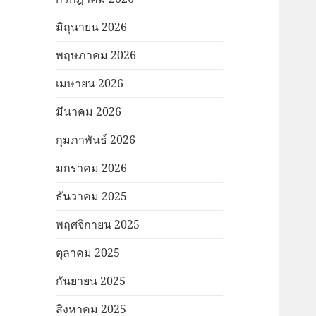
มิถุนายน 2026
พฤษภาคม 2026
เมษายน 2026
มีนาคม 2026
กุมภาพันธ์ 2026
มกราคม 2026
ธันวาคม 2025
พฤศจิกายน 2025
ตุลาคม 2025
กันยายน 2025
สิงหาคม 2025