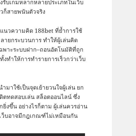
้งรองรับเกมหลากหลายประเภทในเว็บ
ล้วก็สายพนันตัวจริง
ป็นแนวความคิด 188bet ที่ย้ำการใช้
หลายกระบวนการ ทำให้ผู้เล่นคิด
เฉพาะระบบฝาก–ถอนอัตโนมัติที่ถูก
ทั้งทำให้การทำรายการเร็วกว่าเว็บ
กนำมาใช้เป็นจุดเย้ายวนใจผู้เล่น ยก
ดิตทดสอบเล่น สล็อตออนไลน์ ซึ่ง
ิ่งขึ้น อย่างไรก็ตาม ผู้เล่นควรอ่าน
ละเว็บอาจมีกฎเกณฑ์ไม่เหมือนกัน