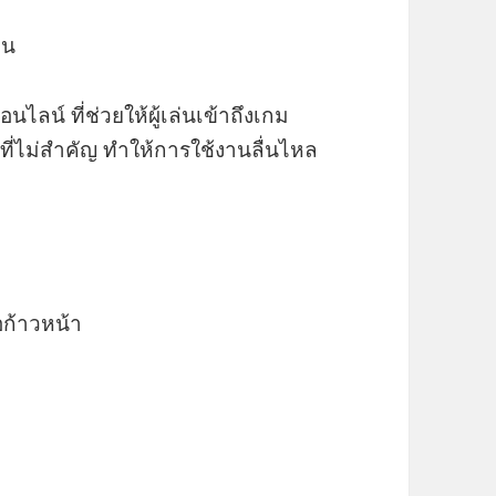
อน
ไลน์ ที่ช่วยให้ผู้เล่นเข้าถึงเกม
ี่ไม่สำคัญ ทำให้การใช้งานลื่นไหล
อก้าวหน้า