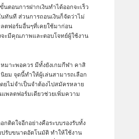
ขั้นตอนการฝากเงินทำได้ออกจะเร็ว
ในทันที ส่วนการถอนเงินก็จัดว่าไม่
ลตฟอร์มอื่นๆที่เคยใช้มาก่อน
างจะมีคุณภาพและตอบโจทย์ผู้ใช้งาน
เหมาะพอควร มีทั้งยังเกมกีฬา คาสิ
ิยม จุดนี้ทำให้ผู้เล่นสามารถเลือก
โดยไม่จำเป็นจำต้องไปสมัครหลาย
ู่ในแพลตฟอร์มเดียวช่วยเพิ่มความ
ติดอกติดใจอีกอย่างคือระบบรองรับทั้ง
็บปรับขนาดอัตโนมัติ ทำให้ใช้งาน