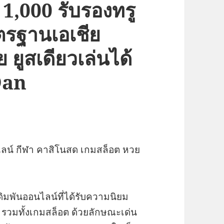
 1,000 รับรองทรู
าตรฐานเอเชีย
 ยูสเดียวเล่นได้
Dan
ลน์ กีฬา คาสิโนสด เกมสล็อต หวย
ิมพันออนไลน์ที่ได้รับความนิยม
โน รวมทั้งเกมสล็อต ด้วยลักษณะเด่น