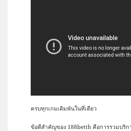
ครบทุกเกมเดิมพันในที่เดียว
ข้อดีสำคัญของ 188betth คือการรวมบริก