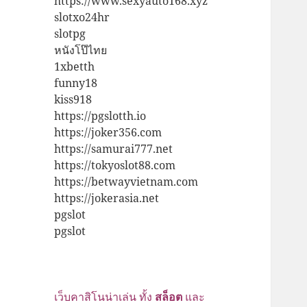
https://www.sexyauto168.xyz
slotxo24hr
slotpg
หนังโป๊ไทย
1xbetth
funny18
kiss918
https://pgslotth.io
https://joker356.com
https://samurai777.net
https://tokyoslot88.com
https://betwayvietnam.com
https://jokerasia.net
pgslot
pgslot
เว็บคาสิโนน่าเล่น ทั้ง
สล็อต
และ