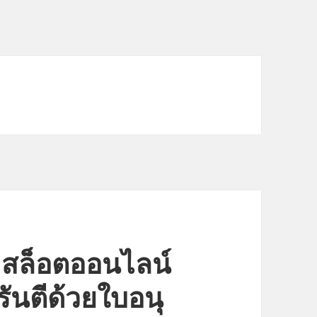
 สล็อตออนไลน์
ันตีด้วยใบอนุ