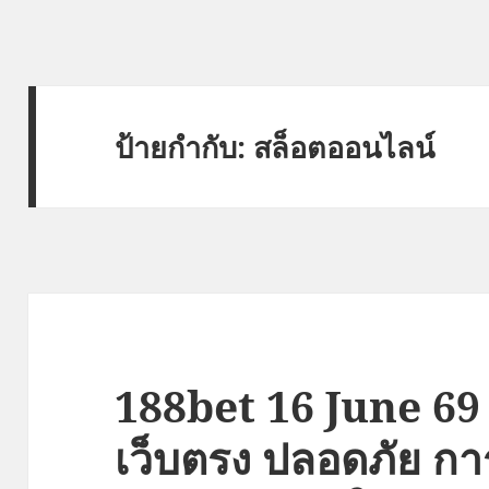
ป้ายกำกับ:
สล็อตออนไลน์
188bet 16 June 69
เว็บตรง ปลอดภัย การ