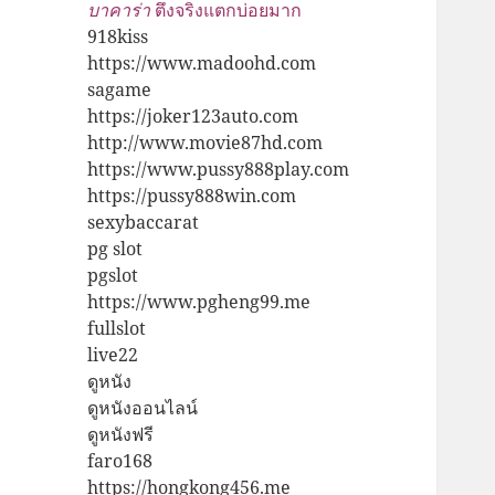
บาคาร่า
ตึงจริงแตกบ่อยมาก
918kiss
https://www.madoohd.com
sagame
https://joker123auto.com
http://www.movie87hd.com
https://www.pussy888play.com
https://pussy888win.com
sexybaccarat
pg slot
pgslot
https://www.pgheng99.me
fullslot
live22
ดูหนัง
ดูหนังออนไลน์
ดูหนังฟรี
faro168
https://hongkong456.me