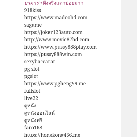
บาคาร่า
ตึงจริงแตกบ่อยมาก
918kiss
https://www.madoohd.com
sagame
https://joker123auto.com
http://www.movie87hd.com
https://www.pussy888play.com
https://pussy888win.com
sexybaccarat
pg slot
pgslot
https://www.pgheng99.me
fullslot
live22
ดูหนัง
ดูหนังออนไลน์
ดูหนังฟรี
faro168
https://hongkong456.me