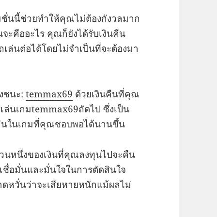
ชั่นนี้ช่วยทำให้คุณไม่ต้องกังวลมาก
นจะคืออะไร คุณก็ยังได้รับเงินคืน
เล่นต่อได้โดยไม่จำเป็นที่จะต้องมา
้งชนะ:
temmax69
ด้วยเงินคืนที่คุณ
รเล่นเกมtemmax69ถัดไป ซึ่งเป็น
เล่นในเกมที่คุณชอบพอได้นานขึ้น
ีส่วนหนึ่งของเงินที่คุณลงทุนไปจะคืน
ชื่อมั่นและมั่นใจในการตัดสินใจ
วาดหวั่นว่าจะเสียหายหนักแม้ผลไม่