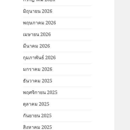
มิถุนายน 2026
พฤษภาคม 2026
เมษายน 2026
มีนาคม 2026
กุมภาพันธ์ 2026
มกราคม 2026
ธันวาคม 2025
พฤศจิกายน 2025
ตุลาคม 2025
กันยายน 2025
สิงหาคม 2025