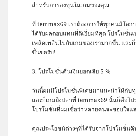
สำหรับการลงทุนในเกมของคุณ
ที่ temmax69 เราต้องการให้ทุกคนมีโอกา
ได้รับผลตอบแทนที่ดีเยี่ยมที่สุด โปรโมชั่น
เพลิดเพลินไปกับเกมของเรามากขึ้น และก็ท
ขึ้นขอรับ!
3. โปรโมชั่นคืนเงินยอดเสีย 5 %
วันนี้ผมมีโปรโมชั่นพิเศษมาแนะนำให้กับ
และก็เกมยิงปลาที่ temmax69 นั่นก็คือโปรโ
โปรโมชั่นที่ผมเชื่อว่าหลายคนจะชอบใจแ
คุณประโยชน์ต่างๆที่ได้รับจากโปรโมชั่นคื