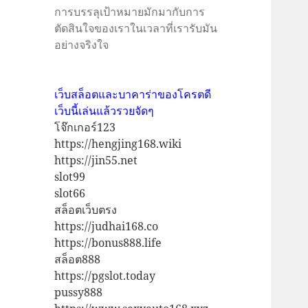
การบรรลุเป้าหมายมักมากับการ
ตัดสินใจของเราในเวลาที่เรารับมัน
อย่างจริงใจ
เว็บสล็อตและบาคาร่าของโครตดี
เว็บนี้เล่นแล้วรวยจัดๆ
โจ๊กเกอร์123
https://hengjing168.wiki
https://jin55.net
slot99
slot66
สล็อตเว็บตรง
https://judhai168.co
https://bonus888.life
สล็อต888
https://pgslot.today
pussy888