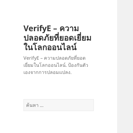
VerifyE – ความ
ปลอดภัยที่ยอดเยี่ยม
ในโลกออนไลน์
VerifyE – ความปลอดภัยที่ยอด
เยี่ยมในโลกออนไลน์. ป้องกันตัว
เองจากการปลอมแปลง.
ค้นหา
สำหรับ: