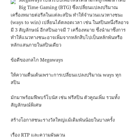
Big Time Gaming (BTG) ซึ่งเปลี่ยนแปลงปริมาณ
เครื่องหมายต่อรีลในแต่ละสปิน ทำให้จำนวนแนวทางชนะ
(ways to win) เปลี่ยนได้ตลอดเวลา เช่น ในสปินหนึ่งรีลอาจ
มี 3 สัญลักษณ์ อีกสปินอาจมี 7 เครื่องหมาย ซึ่งนำมาซึ่งการ
ทำให้แนวทางชนะอาจเพิ่มจากหลักสิบไปเป็นหลักพันหรือ
หลักแสนภายในสปินเดียว
ข้อดีของกลไก Megaways
ให้ความตื่นเต้นเพราะการเปลี่ยนแปลงปริมาณ ways ทุก
สปิน
มักมาพร้อมฟีพบร์โบนัส เช่น ฟรีสปิน ตัวคูณเพิ่ม รวมทั้ง
สัญลักษณ์พิเศษ
สร้างโอกาสชนะรางวัลใหญ่แม้เดิมพันน้อยในบางครั้ง
เรื่อง RTP และความผันผวน