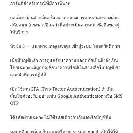
การันตีสำหรับกรณีที่มีการพิพาท
กลเม็ด: ก่อนฝากเงินจริง ลองทดลองการตอบสนองของฝ่าย
สนับสนุน (แชทสด/อีเมล) เพื่อประเมินความน่าเชื่อถือของผู้
ให้บริการ
หัวข้อ 3 — แนวทาง megaways เข้าสู่ระบบ โดยสวัสดิภาพ
เมื่อมีบัญชีแล้ว การดูแลรักษาความปลอดภัยเป็นสิ่งจำเป็น
โดยเฉพาะแม้ผูกบัญชีธนาคารหรือมีเงินยังเหลือในบัญชี คำ
แนะนำที่ควรปฏิบัติ:
เปิดใช้งาน 2FA (Two-Factor Authentication) ถ้าเกิด
เว็บไซต์รองรับ อย่างเช่น Google Authenticator หรือ SMS
OTP
ใช้รหัสผ่านเฉพาะ ไม่ใช้รหัสเดียวกับอีเมลหรือบัญชีอื่น
หลบหลีกการล็อกอินจากเครื่องสาธารณะ หากจำเป็นให้ใช้