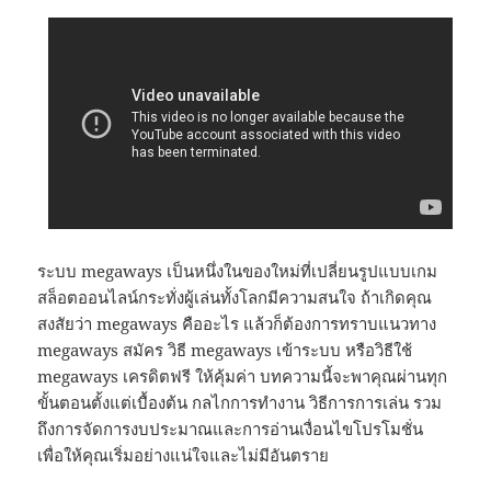
ระบบ megaways เป็นหนึ่งในของใหม่ที่เปลี่ยนรูปแบบเกม
สล็อตออนไลน์กระทั่งผู้เล่นทั้งโลกมีความสนใจ ถ้าเกิดคุณ
สงสัยว่า megaways คืออะไร แล้วก็ต้องการทราบแนวทาง
megaways สมัคร วิธี megaways เข้าระบบ หรือวิธีใช้
megaways เครดิตฟรี ให้คุ้มค่า บทความนี้จะพาคุณผ่านทุก
ขั้นตอนตั้งแต่เบื้องต้น กลไกการทำงาน วิธีการการเล่น รวม
ถึงการจัดการงบประมาณและการอ่านเงื่อนไขโปรโมชั่น
เพื่อให้คุณเริ่มอย่างแน่ใจและไม่มีอันตราย