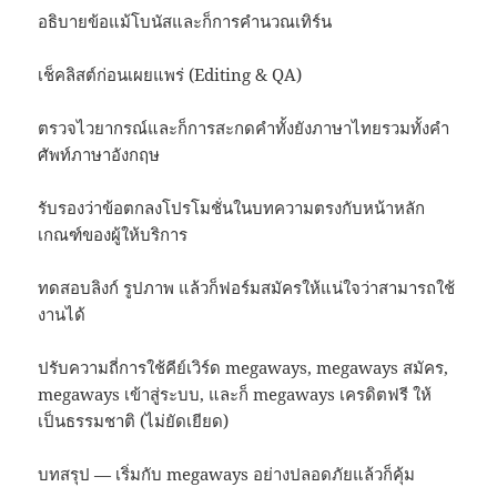
อธิบายข้อแม้โบนัสและก็การคำนวณเทิร์น
เช็คลิสต์ก่อนเผยแพร่ (Editing & QA)
ตรวจไวยากรณ์และก็การสะกดคำทั้งยังภาษาไทยรวมทั้งคำ
ศัพท์ภาษาอังกฤษ
รับรองว่าข้อตกลงโปรโมชั่นในบทความตรงกับหน้าหลัก
เกณฑ์ของผู้ให้บริการ
ทดสอบลิงก์ รูปภาพ แล้วก็ฟอร์มสมัครให้แน่ใจว่าสามารถใช้
งานได้
ปรับความถี่การใช้คีย์เวิร์ด megaways, megaways สมัคร,
megaways เข้าสู่ระบบ, และก็ megaways เครดิตฟรี ให้
เป็นธรรมชาติ (ไม่ยัดเยียด)
บทสรุป — เริ่มกับ megaways อย่างปลอดภัยแล้วก็คุ้ม