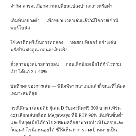
จำกัด ควรจะเลือกความเปลี่ยนแปลงปานกลางหรือต่ำ
เดิมพันอย่างต่ำ — เพื่อขยายเวลาเล่นแล้วก็มีโอกาสเข้าฟี
พบร์โบนัส
ใช้เครดิตฟรีเป็นการทดลอง — ทดสอบฟีเจอร์ อย่างเช่น
ฟรีสปิน ตัวคูณ ก่อนลงเงินจริง
ตั้งความมุ่งหมายการถอน — ถอนเล็กน้อยเมื่อได้กำไรตาม
เป้า ได้แก่ 25–40%
บันทึกผลของการเล่น — พินิจพิจารณาเกมแล้วก็ขณะที่ได้ผล
เหมาะสมที่สุด
กรณีศึกษา (สมมติ): ผู้เล่น D รับเครดิตฟรี 300 บาท (เทิร์น
4x) เลือกเล่นสล็อต Megaways ที่มี RTP 96% เดิมพันขั้นต่ำ
และก็หยุดเมื่อได้กำไร 30% ผลคือสามารถทำเทิร์นครบและ
ก็ถอนกำไรนิดหน่อยได้ ชี้ให้เห็นว่าการวางเป้าหมายเป็น