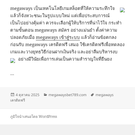
megaways เป็นเทคโนโลยีเกมสล็อตที่ให้ความระทึกใจ
แล้วก็จังหวะชนะในรูปแบบใหม่ แต่เพื่อประสบการณ์
เป็นไปอย่างคุ้มค่า ควรจะเลือกผู้ให้บริการที่น่าไว้ใจ กระทำ
ตามขั้นตอน megaways สมัคร อย่างแม่นยำ ตั้งค่าความ
ปลอดภัยเมื่อ
megaways เข้าสู่ระบบ
แล้วก็อ่านข้อตกลง
ก่อนรับ megaways เครดิตฟรี เสมอ ใช้เครดิตฟรีเพื่อทดลอง
เกมและวางยุทธวิธีก่อนฝากเงินจริง และอย่าลืมบริหารงบ
อย่างมีวินัยเพื่อการเล่นเป็นความสำราญใจที่ยืนยง
…
เขียน
หมวด
ป้าย
4 ตุลาคม 2025
megawaysbet789.com
megaways
เมื่อ
หมู่
กำกับ
เครดิตฟรี
ภูมิใจนำเสนอโดย WordPress