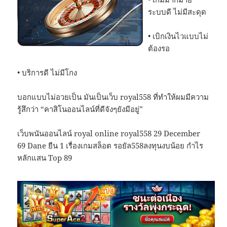
ระบบดี ไม่มีสะดุด
• เบิกเงินไวแบบไม่
ต้องรอ
• บริการดี ไม่มีโกง
บอกแบบไม่อวยเป็น มันเป็นเว็บ royal558 ที่ทำให้ผมมีความ
รู้สึกว่า “คาสิโนออนไลน์ที่ดีจังๆยังมีอยู่”
เว็บพนันออนไลน์ royal online royal558 29 December
69 Dane ยืน 1 เรื่องเกมสล็อต รอยัล558ลงทุนงบน้อย กำไร
หลักแสน Top 89