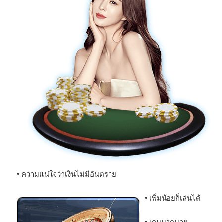
• ความแน่ใจว่าเงินไม่มีอันตราย
• เพิ่มน้อยก็เล่นได้
• เกมมากมาย