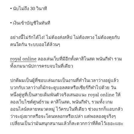
• นับไม่ถึง 30 วินาที
• เงินเข้าบัญชีในทันที
อย่างนี้ไม่รักได้ไง! ไม่ต้องส่งสลิป ไม่ต้องทวง ไม่ต้องคุยกับ
คนใดกัน ระบบออโต้ล้วนๆ
royal online
ลองเล่นเว็บที่มีอีกทั้งคาสิโนสด พนันกีฬา รวม
ทั้งเกมนานัปการครบจบในที่เดียว
ปกติผมเป็นผู้ที่ชอบเล่นเกมเป็นงานที่ทำในเวลาว่างอยู่แล้ว
บวกกับเวลาว่างก็มักจะดูบอลสดหรือเชียร์กีฬาไปด้วย วัน
หนึ่งคู่หูที่เป็นสายเดิมพันตัวจริงเสนอแนะ royal online ให้
ลองเว็บไซต์ศูนย์รวม คาสิโนสด, พนันกีฬา, รวมทั้ง เกม
ออนไลน์หลายหมวดหมู่ ไว้ครบในที่เดียว ช่วงแรกก็แอบกลัว
ว่าจะยุ่งยากหรือจะโดนหลอกหรือเปล่า แต่พอลองดูจริงๆ
เปลี่ยนเป็นว่ามันสนุกสนานแล้วก็สะดวกกว่าที่คิดไว้เยอะแยะ