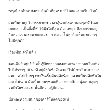
royal online จังหวะลุ้นมันที่สุด: คาสิโนสดแบบเรียลไทม์
ผมเป็นคนถูกใจบรรยากาศเวลาลุ้นอะไรแบบสดๆคาสิโนสด
เลยกลายเป็นสิ่งที่ทำให้พึงใจที่สุด ด้วยเหตุว่าดีลเลอร์จะอยู่
กับพวกเราตลอดระยะเวลา การแจกไพ่ทุกใบเห็นกระจ่างๆ
ไม่มีตุกติก
เรื่องที่ผมจำไม่ลืม
ตอนคืนวันศุกร์ วันนั้นรู้สึกอยากลองเล่นบาคาร่า พอเริ่มเล่น
ไปได้ราวๆ 10 นาที อยู่ดีๆก็เข้าจังหวะ “ไพ่มังกร” แบบยาวๆ
ผมตามไปเรื่อยๆจากเงินเริ่มต้นหลักร้อย กลายเป็นหลักพันใน
เวลาไม่นาน มันเป็นตอนๆขณะที่ adrenaline พุ่งแบบสุดๆ
จนถึงในช่วงเวลานั้นมีความรู้สึกว่า…
นี่แหละความสนุกของคาสิโนสดของแท้