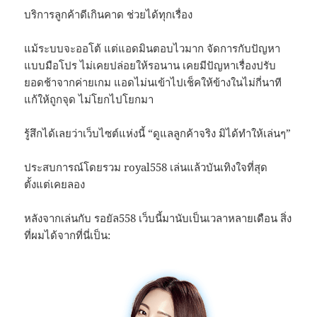
บริการลูกค้าดีเกินคาด ช่วยได้ทุกเรื่อง
แม้ระบบจะออโต้ แต่แอดมินตอบไวมาก จัดการกับปัญหา
แบบมือโปร ไม่เคยปล่อยให้รอนาน เคยมีปัญหาเรื่องปรับ
ยอดช้าจากค่ายเกม แอดไม่นเข้าไปเช็คให้ข้างในไม่กี่นาที
แก้ให้ถูกจุด ไม่โยกไปโยกมา
รู้สึกได้เลยว่าเว็บไซต์แห่งนี้ “ดูแลลูกค้าจริง มิได้ทำให้เล่นๆ”
ประสบการณ์โดยรวม royal558 เล่นแล้วบันเทิงใจที่สุด
ตั้งแต่เคยลอง
หลังจากเล่นกับ รอยัล558 เว็บนี้มานับเป็นเวลาหลายเดือน สิ่ง
ที่ผมได้จากที่นี่เป็น: