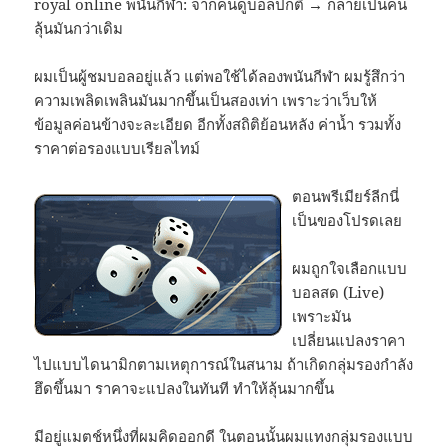
royal online พนันกีฬา: จากคนดูบอลปกติ → กลายเป็นคน
ลุ้นมันกว่าเดิม
ผมเป็นผู้ชมบอลอยู่แล้ว แต่พอใช้ได้ลองพนันกีฬา ผมรู้สึกว่า
ความเพลิดเพลินมันมากขึ้นเป็นสองเท่า เพราะว่าเว็บให้
ข้อมูลค่อนข้างจะละเอียด อีกทั้งสถิติย้อนหลัง ค่าน้ำ รวมทั้ง
ราคาต่อรองแบบเรียลไทม์
ตอนพรีเมียร์ลีกนี่
เป็นของโปรดเลย
ผมถูกใจเลือกแบบ
บอลสด (Live)
เพราะมัน
เปลี่ยนแปลงราคา
ไปแบบไดนามิกตามเหตุการณ์ในสนาม ถ้าเกิดกลุ่มรองกำลัง
ฮึดขึ้นมา ราคาจะแปลงในทันที ทำให้ลุ้นมากขึ้น
มีอยู่แมตช์หนึ่งที่ผมคิดออกดี ในตอนนั้นผมแทงกลุ่มรองแบบ