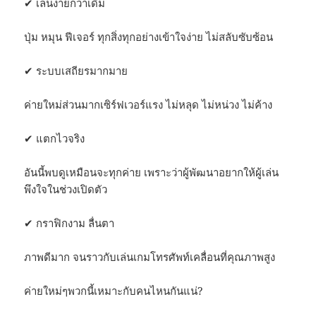
✔ เล่นง่ายกว่าเดิม
ปุ่ม หมุน ฟีเจอร์ ทุกสิ่งทุกอย่างเข้าใจง่าย ไม่สลับซับซ้อน
✔ ระบบเสถียรมากมาย
ค่ายใหม่ส่วนมากเซิร์ฟเวอร์แรง ไม่หลุด ไม่หน่วง ไม่ค้าง
✔ แตกไวจริง
อันนี้พบดูเหมือนจะทุกค่าย เพราะว่าผู้พัฒนาอยากให้ผู้เล่น
พึงใจในช่วงเปิดตัว
✔ กราฟิกงาม ลื่นตา
ภาพดีมาก จนราวกับเล่นเกมโทรศัพท์เคลื่อนที่คุณภาพสูง
ค่ายใหม่ๆพวกนี้เหมาะกับคนไหนกันแน่?