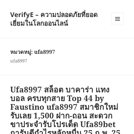
VerifyE – ความปลอดภัยที่ยอด
เยี่ยมในโลกออนไลน์
เมนู
และวิด
เจ็ต
หมวดหมู่:
ufa8997
ufa8997
Ufa8997 สล็อต บาคาร่า แทง
บอล ครบทุกสาย Top 44 by
Faustino ufa8997 สมาชิกใหม่
รับเลย 1,500 ฝาก-ถอน สะดวก
ขาประจำรับโปรเด็ด Ufa89bet
การันตีกำไรหลักหมื่น 25 ก.พ. 25