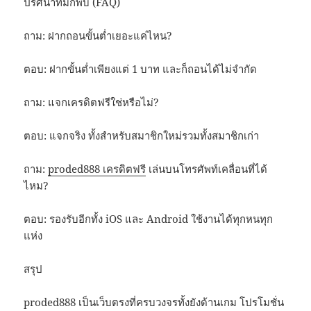
ปริศนาที่มักพบ (FAQ)
ถาม: ฝากถอนขั้นต่ำเยอะแค่ไหน?
ตอบ: ฝากขั้นต่ำเพียงแต่ 1 บาท และก็ถอนได้ไม่จำกัด
ถาม: แจกเครดิตฟรีใช่หรือไม่?
ตอบ: แจกจริง ทั้งสำหรับสมาชิกใหม่รวมทั้งสมาชิกเก่า
ถาม:
proded888 เครดิตฟรี
เล่นบนโทรศัพท์เคลื่อนที่ได้
ไหม?
ตอบ: รองรับอีกทั้ง iOS และ Android ใช้งานได้ทุกหนทุก
แห่ง
สรุป
proded888 เป็นเว็บตรงที่ครบวงจรทั้งยังด้านเกม โปรโมชั่น