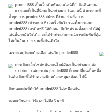
proded888 เป็นเว็บเดิมพันออนไลน์ที่กำลังเดินทางมา
แรงและก็เป็นที่นิยมเป็นอย่างมากในตอนนี้ ด้วยระบบที่
ล้ำยุค การ proded888 สมัคร ที่ง่ายอย่างยิ่ง การ
proded888 เข้าระบบ ที่รวดเร็วทันใจ รวมทั้งการแจก
proded888 เครดิตฟรี ให้กับสมาชิกใหม่รวมทั้งเก่า ทำให้ผู้
เล่นมั่นอกมั่นใจได้ว่าจะได้รับประสบการณ์การเดิมพันที่คุ้ม
ไม่เป็นอันตราย รวมทั้งบันเทิงใจ
เพราะเหตุใดจะต้องเลือกเล่นกับ proded888
การเลือกเว็บไซต์พนันออนไลน์มีผลเป็นอย่างมากต่อ
ประสบการณ์การเล่น proded888 ก็เลยเปลี่ยนเป็นหนึ่ง
ในตัวเลือกที่ได้รับความนิยมด้วยเหตุผลดังต่อไปนี้
ลักษณะเด่นที่ทำให้ proded888 ไม่เหมือนกัน
ลงทะเบียนง่าย ใช้เวลาไม่ถึง 3 นาที