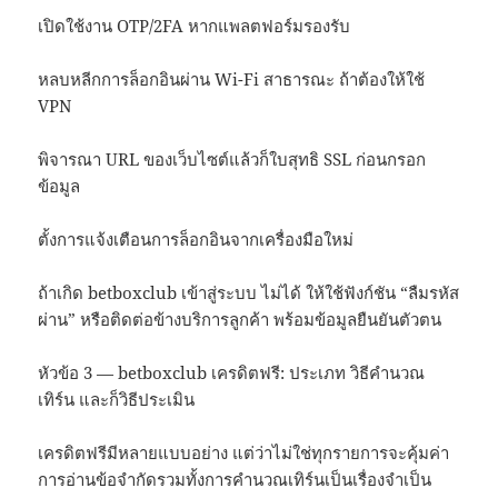
เปิดใช้งาน OTP/2FA หากแพลตฟอร์มรองรับ
หลบหลีกการล็อกอินผ่าน Wi-Fi สาธารณะ ถ้าต้องให้ใช้
VPN
พิจารณา URL ของเว็บไซต์แล้วก็ใบสุทธิ SSL ก่อนกรอก
ข้อมูล
ตั้งการแจ้งเตือนการล็อกอินจากเครื่องมือใหม่
ถ้าเกิด betboxclub เข้าสู่ระบบ ไม่ได้ ให้ใช้ฟังก์ชัน “ลืมรหัส
ผ่าน” หรือติดต่อข้างบริการลูกค้า พร้อมข้อมูลยืนยันตัวตน
หัวข้อ 3 — betboxclub เครดิตฟรี: ประเภท วิธีคำนวณ
เทิร์น และก็วิธีประเมิน
เครดิตฟรีมีหลายแบบอย่าง แต่ว่าไม่ใช่ทุกรายการจะคุ้มค่า
การอ่านข้อจำกัดรวมทั้งการคำนวณเทิร์นเป็นเรื่องจำเป็น