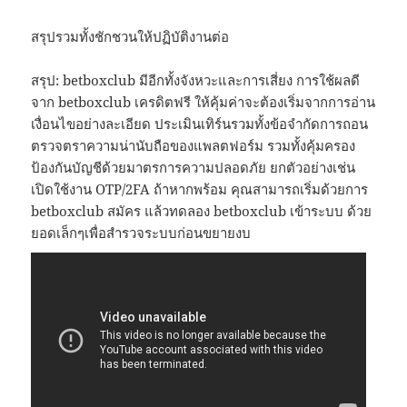
สรุปรวมทั้งชักชวนให้ปฏิบัติงานต่อ
สรุป: betboxclub มีอีกทั้งจังหวะและการเสี่ยง การใช้ผลดี
จาก betboxclub เครดิตฟรี ให้คุ้มค่าจะต้องเริ่มจากการอ่าน
เงื่อนไขอย่างละเอียด ประเมินเทิร์นรวมทั้งข้อจำกัดการถอน
ตรวจตราความน่านับถือของแพลตฟอร์ม รวมทั้งคุ้มครอง
ป้องกันบัญชีด้วยมาตรการความปลอดภัย ยกตัวอย่างเช่น
เปิดใช้งาน OTP/2FA ถ้าหากพร้อม คุณสามารถเริ่มด้วยการ
betboxclub สมัคร แล้วทดลอง betboxclub เข้าระบบ ด้วย
ยอดเล็กๆเพื่อสำรวจระบบก่อนขยายงบ