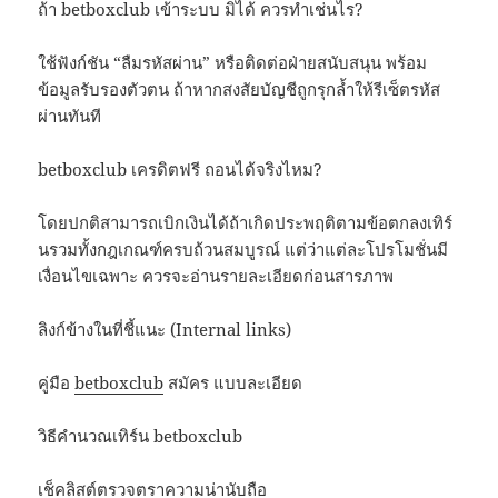
ถ้า betboxclub เข้าระบบ มิได้ ควรทำเช่นไร?
ใช้ฟังก์ชัน “ลืมรหัสผ่าน” หรือติดต่อฝ่ายสนับสนุน พร้อม
ข้อมูลรับรองตัวตน ถ้าหากสงสัยบัญชีถูกรุกล้ำให้รีเซ็ตรหัส
ผ่านทันที
betboxclub เครดิตฟรี ถอนได้จริงไหม?
โดยปกติสามารถเบิกเงินได้ถ้าเกิดประพฤติตามข้อตกลงเทิร์
นรวมทั้งกฎเกณฑ์ครบถ้วนสมบูรณ์ แต่ว่าแต่ละโปรโมชั่นมี
เงื่อนไขเฉพาะ ควรจะอ่านรายละเอียดก่อนสารภาพ
ลิงก์ข้างในที่ชี้แนะ (Internal links)
คู่มือ
betboxclub
สมัคร แบบละเอียด
วิธีคำนวณเทิร์น betboxclub
เช็คลิสต์ตรวจตราความน่านับถือ