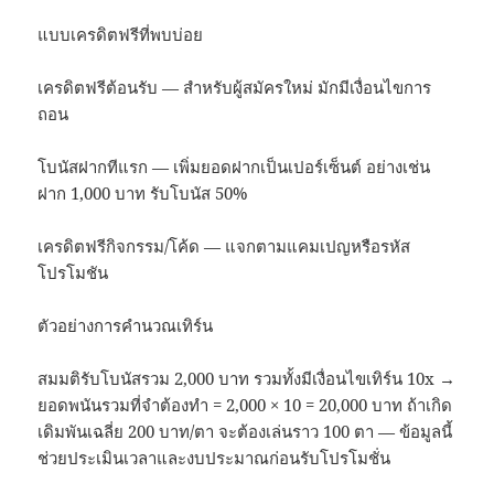
แบบเครดิตฟรีที่พบบ่อย
เครดิตฟรีต้อนรับ — สำหรับผู้สมัครใหม่ มักมีเงื่อนไขการ
ถอน
โบนัสฝากทีแรก — เพิ่มยอดฝากเป็นเปอร์เซ็นต์ อย่างเช่น
ฝาก 1,000 บาท รับโบนัส 50%
เครดิตฟรีกิจกรรม/โค้ด — แจกตามแคมเปญหรือรหัส
โปรโมชัน
ตัวอย่างการคำนวณเทิร์น
สมมติรับโบนัสรวม 2,000 บาท รวมทั้งมีเงื่อนไขเทิร์น 10x →
ยอดพนันรวมที่จำต้องทำ = 2,000 × 10 = 20,000 บาท ถ้าเกิด
เดิมพันเฉลี่ย 200 บาท/ตา จะต้องเล่นราว 100 ตา — ข้อมูลนี้
ช่วยประเมินเวลาและงบประมาณก่อนรับโปรโมชั่น